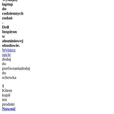
laptop
do
codziennych
zadań
-
Dell
Inspiron
w
aluminiowej
obudowie.
Wybierz
opcje
dodaj
do
porównania
dodaj
do
schowka
1
Klient
kupił
ten
produkt
Nowość