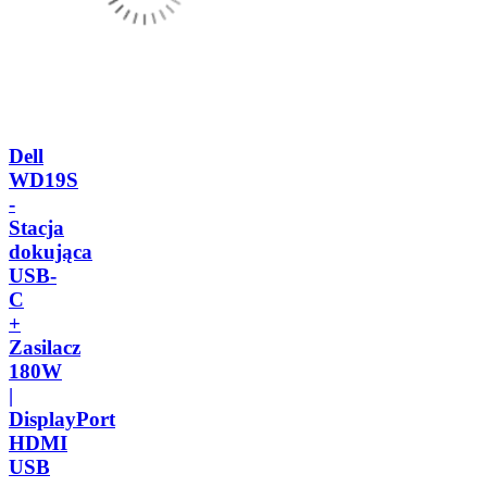
Dell
WD19S
-
Stacja
dokująca
USB-
C
+
Zasilacz
180W
|
DisplayPort
HDMI
USB