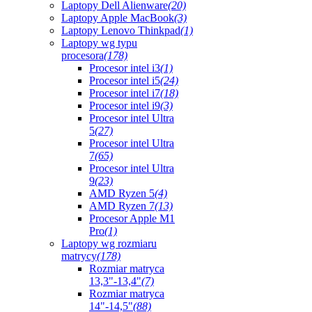
Laptopy Dell Alienware
(20)
Laptopy Apple MacBook
(3)
Laptopy Lenovo Thinkpad
(1)
Laptopy wg typu
procesora
(178)
Procesor intel i3
(1)
Procesor intel i5
(24)
Procesor intel i7
(18)
Procesor intel i9
(3)
Procesor intel Ultra
5
(27)
Procesor intel Ultra
7
(65)
Procesor intel Ultra
9
(23)
AMD Ryzen 5
(4)
AMD Ryzen 7
(13)
Procesor Apple M1
Pro
(1)
Laptopy wg rozmiaru
matrycy
(178)
Rozmiar matryca
13,3"-13,4"
(7)
Rozmiar matryca
14"-14,5"
(88)