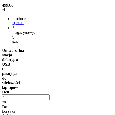
499,00
zł
Producent:
DELL
Stan
magazynowy:
9
szt.
Uniwersalna
stacja
dokująca
USB-
C
pasująca
do
większości
laptopów
Dell.
szt.
Do
koszyka