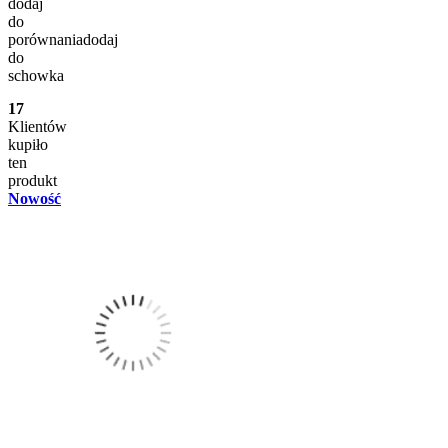
dodaj
do
porównania
dodaj
do
schowka
17
Klientów
kupiło
ten
produkt
Nowość