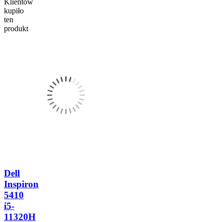
Klientów
kupiło
ten
produkt
Dell
Inspiron
5410
i5-
11320H