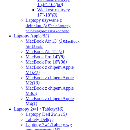
15,6"-16"
(60)
Wielkość matrycy
17"-18"
(8)
Laptopy używane z
defektami
(2)
Tanie laptopy
poleasingowe i uszkodzone
Laptopy Apple
(53)
MacBook Air 13"
(3)
MacBook
Air 13 cala
MacBook Air 15"
(2)
MacBook Pro 14"
(8)
MacBook Pro 16"
(36)
MacBook z chipem Apple
M1
(32)
MacBook z chipem Apple
M2
(10)
MacBook z chipem Apple
M3
(5)
MacBook z chipem Apple
M4
(1)
Laptopy 2w1 / Tablety
(16)
Laptopy Dell 2w1
(15)
Tablety Dell
(1)
Laptopy 2w1/Tablety wg
typu procesora
(16)