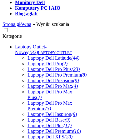
Monitory Dell
Komputery PC i AIO
Blog aglab
Strona główna
»
Wyniki szukania
Kategorie
Laptopy Outlet-
Nowe
(182)
LAPTOPY OUTLET
Laptopy Dell Latitude
(44)
Laptopy Dell Pro
(2)
Laptopy Dell Pro Plus
(23)
Laptopy Dell Pro Premium
(8)
Laptopy Dell Precision
(9)
Laptopy Dell Pro Max
(4)
Laptopy Dell Pro Max
Plus
(2)
Laptopy Dell Pro Max
Premium
(3)
Laptopy Dell Inspiron
(9)
Laptopy Dell Base
(9)
Laptopy Dell Plus
(17)
Laptopy Dell Premium
(16)
Laptopy Dell XPS
(20)