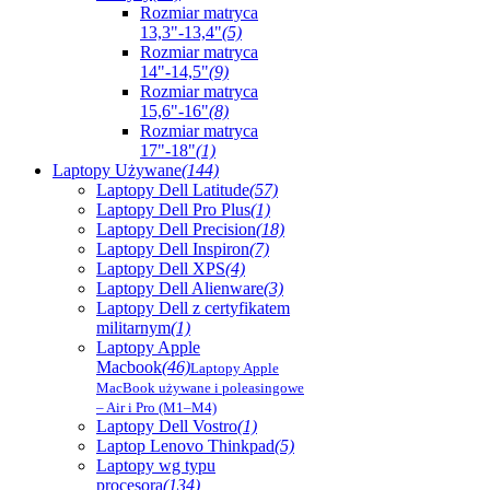
Rozmiar matryca
13,3"-13,4"
(5)
Rozmiar matryca
14"-14,5"
(9)
Rozmiar matryca
15,6"-16"
(8)
Rozmiar matryca
17"-18"
(1)
Laptopy Używane
(144)
Laptopy Dell Latitude
(57)
Laptopy Dell Pro Plus
(1)
Laptopy Dell Precision
(18)
Laptopy Dell Inspiron
(7)
Laptopy Dell XPS
(4)
Laptopy Dell Alienware
(3)
Laptopy Dell z certyfikatem
militarnym
(1)
Laptopy Apple
Macbook
(46)
Laptopy Apple
MacBook używane i poleasingowe
– Air i Pro (M1–M4)
Laptopy Dell Vostro
(1)
Laptop Lenovo Thinkpad
(5)
Laptopy wg typu
procesora
(134)