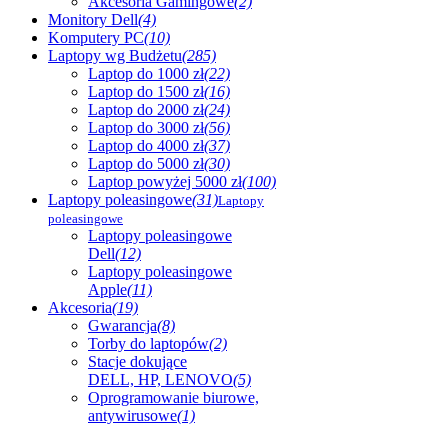
Akcesoria Gamingowe
(2)
Monitory Dell
(4)
Komputery PC
(10)
Laptopy wg Budżetu
(285)
Laptop do 1000 zł
(22)
Laptop do 1500 zł
(16)
Laptop do 2000 zł
(24)
Laptop do 3000 zł
(56)
Laptop do 4000 zł
(37)
Laptop do 5000 zł
(30)
Laptop powyżej 5000 zł
(100)
Laptopy poleasingowe
(31)
Laptopy
poleasingowe
Laptopy poleasingowe
Dell
(12)
Laptopy poleasingowe
Apple
(11)
Akcesoria
(19)
Gwarancja
(8)
Torby do laptopów
(2)
Stacje dokujące
DELL, HP, LENOVO
(5)
Oprogramowanie biurowe,
antywirusowe
(1)