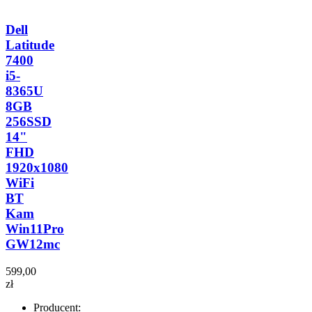
Dell
Latitude
7400
i5-
8365U
8GB
256SSD
14"
FHD
1920x1080
WiFi
BT
Kam
Win11Pro
GW12mc
599,00
zł
Producent: