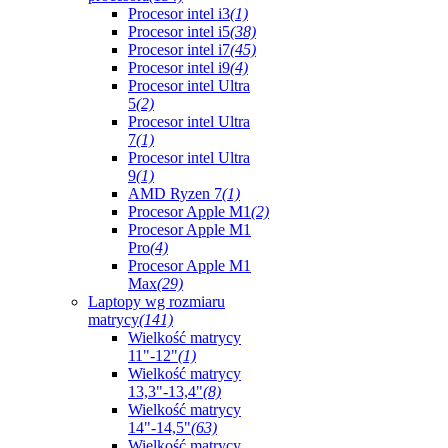
Procesor intel i3
(1)
Procesor intel i5
(38)
Procesor intel i7
(45)
Procesor intel i9
(4)
Procesor intel Ultra
5
(2)
Procesor intel Ultra
7
(1)
Procesor intel Ultra
9
(1)
AMD Ryzen 7
(1)
Procesor Apple M1
(2)
Procesor Apple M1
Pro
(4)
Procesor Apple M1
Max
(29)
Laptopy wg rozmiaru
matrycy
(141)
Wielkość matrycy
11"-12"
(1)
Wielkość matrycy
13,3"-13,4"
(8)
Wielkość matrycy
14"-14,5"
(63)
Wielkość matrycy