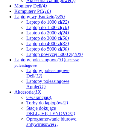
Akcesoria Gamingowe
(2)
Monitory Dell
(4)
Komputery PC
(10)
Laptopy wg Budżetu
(285)
Laptop do 1000 zł
(22)
Laptop do 1500 zł
(16)
Laptop do 2000 zł
(24)
Laptop do 3000 zł
(56)
Laptop do 4000 zł
(37)
Laptop do 5000 zł
(30)
Laptop powyżej 5000 zł
(100)
Laptopy poleasingowe
(31)
Laptopy
poleasingowe
Laptopy poleasingowe
Dell
(12)
Laptopy poleasingowe
Apple
(11)
Akcesoria
(19)
Gwarancja
(8)
Torby do laptopów
(2)
Stacje dokujące
DELL, HP, LENOVO
(5)
Oprogramowanie biurowe,
antywirusowe
(1)