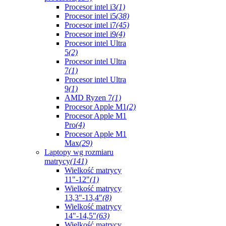
Procesor intel i3
(1)
Procesor intel i5
(38)
Procesor intel i7
(45)
Procesor intel i9
(4)
Procesor intel Ultra
5
(2)
Procesor intel Ultra
7
(1)
Procesor intel Ultra
9
(1)
AMD Ryzen 7
(1)
Procesor Apple M1
(2)
Procesor Apple M1
Pro
(4)
Procesor Apple M1
Max
(29)
Laptopy wg rozmiaru
matrycy
(141)
Wielkość matrycy
11"-12"
(1)
Wielkość matrycy
13,3"-13,4"
(8)
Wielkość matrycy
14"-14,5"
(63)
Wielkość matrycy