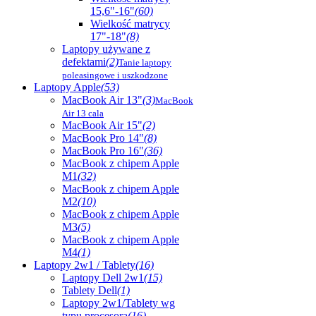
15,6"-16"
(60)
Wielkość matrycy
17"-18"
(8)
Laptopy używane z
defektami
(2)
Tanie laptopy
poleasingowe i uszkodzone
Laptopy Apple
(53)
MacBook Air 13"
(3)
MacBook
Air 13 cala
MacBook Air 15"
(2)
MacBook Pro 14"
(8)
MacBook Pro 16"
(36)
MacBook z chipem Apple
M1
(32)
MacBook z chipem Apple
M2
(10)
MacBook z chipem Apple
M3
(5)
MacBook z chipem Apple
M4
(1)
Laptopy 2w1 / Tablety
(16)
Laptopy Dell 2w1
(15)
Tablety Dell
(1)
Laptopy 2w1/Tablety wg
typu procesora
(16)