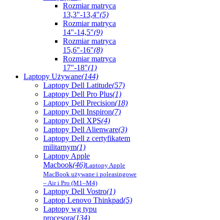
Rozmiar matryca
13,3"-13,4"
(5)
Rozmiar matryca
14"-14,5"
(9)
Rozmiar matryca
15,6"-16"
(8)
Rozmiar matryca
17"-18"
(1)
Laptopy Używane
(144)
Laptopy Dell Latitude
(57)
Laptopy Dell Pro Plus
(1)
Laptopy Dell Precision
(18)
Laptopy Dell Inspiron
(7)
Laptopy Dell XPS
(4)
Laptopy Dell Alienware
(3)
Laptopy Dell z certyfikatem
militarnym
(1)
Laptopy Apple
Macbook
(46)
Laptopy Apple
MacBook używane i poleasingowe
– Air i Pro (M1–M4)
Laptopy Dell Vostro
(1)
Laptop Lenovo Thinkpad
(5)
Laptopy wg typu
procesora
(134)