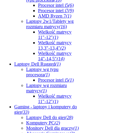
Procesor intel i5
(6)
Procesor intel i7
(9)
AMD Ryzen 7
(1)
Laptopy 2w1/Tablety wg
rozmiaru matrycy
(16)
Wielkość matrycy
11"-12"
(1)
Wielkość matrycy
13,3"-13,4"
(2)
Wielkość matrycy
14"-14,5"
(14)
Laptopy Dell Rugged
(1)
Laptopy wg typu
procesora
(1)
Procesor intel i5
(1)
Laptopy wg rozmiaru
matrycy
(1)
Wielkość matrycy
11"-12"
(1)
Gaming - laptopy i komputery do
gier
(33)
Laptopy Dell do gier
(28)
Komputery PC
(2)
Monitory Dell dla graczy
(1)