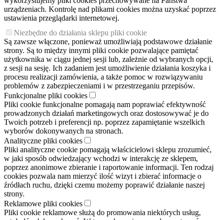
wykorzystujemy pliki cookies przechowywane na Państwa
urządzeniach. Kontrolę nad plikami cookies można uzyskać poprzez
ustawienia przeglądarki internetowej.
Niezbędne do działania sklepu pliki cookie
Są zawsze włączone, ponieważ umożliwiają podstawowe działanie
strony. Są to między innymi pliki cookie pozwalające pamiętać
użytkownika w ciągu jednej sesji lub, zależnie od wybranych opcji,
z sesji na sesję. Ich zadaniem jest umożliwienie działania koszyka i
procesu realizacji zamówienia, a także pomoc w rozwiązywaniu
problemów z zabezpieczeniami i w przestrzeganiu przepisów.
Funkcjonalne pliki cookies
Pliki cookie funkcjonalne pomagają nam poprawiać efektywność
prowadzonych działań marketingowych oraz dostosowywać je do
Twoich potrzeb i preferencji np. poprzez zapamiętanie wszelkich
wyborów dokonywanych na stronach.
Analityczne pliki cookies
Pliki analityczne cookie pomagają właścicielowi sklepu zrozumieć,
w jaki sposób odwiedzający wchodzi w interakcję ze sklepem,
poprzez anonimowe zbieranie i raportowanie informacji. Ten rodzaj
cookies pozwala nam mierzyć ilość wizyt i zbierać informacje o
źródłach ruchu, dzięki czemu możemy poprawić działanie naszej
strony.
Reklamowe pliki cookies
Pliki cookie reklamowe służą do promowania niektórych usług,