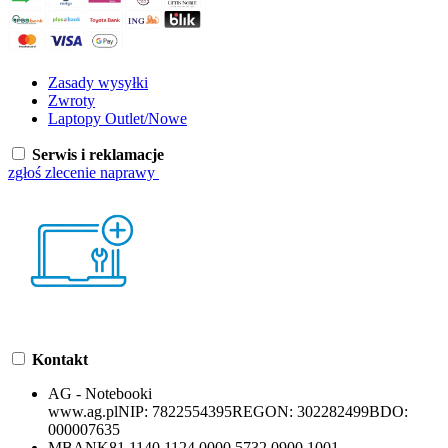
Zasady wysyłki
Zwroty
Laptopy Outlet/Nowe
Serwis i reklamacje
zgłoś zlecenie naprawy
Kontakt
AG - Notebooki
www.ag.pl
NIP:
7822554395
REGON:
302282499
BDO:
000007635
MBANK
81 1140 1124 0000 5732 0900 1001