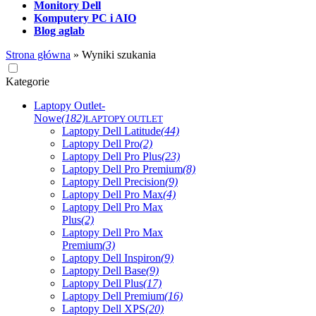
Monitory Dell
Komputery PC i AIO
Blog aglab
Strona główna
»
Wyniki szukania
Kategorie
Laptopy Outlet-
Nowe
(182)
LAPTOPY OUTLET
Laptopy Dell Latitude
(44)
Laptopy Dell Pro
(2)
Laptopy Dell Pro Plus
(23)
Laptopy Dell Pro Premium
(8)
Laptopy Dell Precision
(9)
Laptopy Dell Pro Max
(4)
Laptopy Dell Pro Max
Plus
(2)
Laptopy Dell Pro Max
Premium
(3)
Laptopy Dell Inspiron
(9)
Laptopy Dell Base
(9)
Laptopy Dell Plus
(17)
Laptopy Dell Premium
(16)
Laptopy Dell XPS
(20)