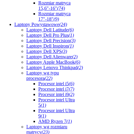
Rozmiar matryca
15,6"-16"
(74)
Rozmiar matryca
17"-18"
(9)
Laptopy Powystawowe
(24)
Laptopy Dell Latitude
(6)
Laptopy Dell Pro Plus
(1)
Laptopy Dell Precision
(3)
Laptopy Dell Inspiron
(1)
Laptopy Dell XPS
(3)
Laptopy Dell Alienware
(2)
Laptopy Apple MacBook
(6)
Laptopy Lenovo Thinkpad
(2)
Laptopy wg typu
procesora
(22)
Procesor intel i5
(6)
Procesor intel i7
(7)
Procesor intel i9
(2)
Procesor intel Ultra
5
(1)
Procesor intel Ultra
9
(1)
AMD Ryzen 7
(1)
Laptopy wg rozmiaru
matrycy
(23)