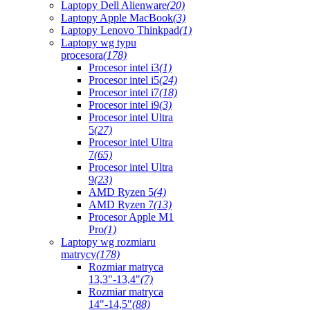
Laptopy Dell Alienware
(20)
Laptopy Apple MacBook
(3)
Laptopy Lenovo Thinkpad
(1)
Laptopy wg typu
procesora
(178)
Procesor intel i3
(1)
Procesor intel i5
(24)
Procesor intel i7
(18)
Procesor intel i9
(3)
Procesor intel Ultra
5
(27)
Procesor intel Ultra
7
(65)
Procesor intel Ultra
9
(23)
AMD Ryzen 5
(4)
AMD Ryzen 7
(13)
Procesor Apple M1
Pro
(1)
Laptopy wg rozmiaru
matrycy
(178)
Rozmiar matryca
13,3"-13,4"
(7)
Rozmiar matryca
14"-14,5"
(88)