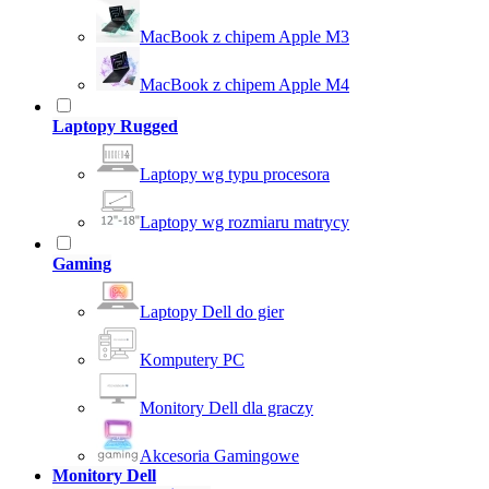
MacBook z chipem Apple M3
MacBook z chipem Apple M4
Laptopy Rugged
Laptopy wg typu procesora
Laptopy wg rozmiaru matrycy
Gaming
Laptopy Dell do gier
Komputery PC
Monitory Dell dla graczy
Akcesoria Gamingowe
Monitory Dell