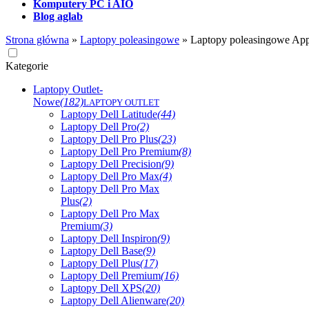
Komputery PC i AIO
Blog aglab
Strona główna
»
Laptopy poleasingowe
»
Laptopy poleasingowe App
Kategorie
Laptopy Outlet-
Nowe
(182)
LAPTOPY OUTLET
Laptopy Dell Latitude
(44)
Laptopy Dell Pro
(2)
Laptopy Dell Pro Plus
(23)
Laptopy Dell Pro Premium
(8)
Laptopy Dell Precision
(9)
Laptopy Dell Pro Max
(4)
Laptopy Dell Pro Max
Plus
(2)
Laptopy Dell Pro Max
Premium
(3)
Laptopy Dell Inspiron
(9)
Laptopy Dell Base
(9)
Laptopy Dell Plus
(17)
Laptopy Dell Premium
(16)
Laptopy Dell XPS
(20)
Laptopy Dell Alienware
(20)