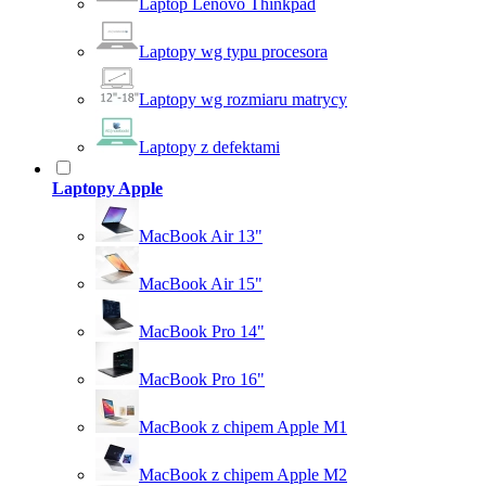
Laptop Lenovo Thinkpad
Laptopy wg typu procesora
Laptopy wg rozmiaru matrycy
Laptopy z defektami
Laptopy Apple
MacBook Air 13"
MacBook Air 15"
MacBook Pro 14"
MacBook Pro 16"
MacBook z chipem Apple M1
MacBook z chipem Apple M2