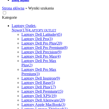
Strona główna
»
Wyniki szukania
Kategorie
Laptopy Outlet-
Nowe
(176)
LAPTOPY OUTLET
Laptopy Dell Latitude
(45)
Laptopy Dell Pro
(3)
Laptopy Dell Pro Plus
(20)
Laptopy Dell Pro Premium
(8)
Laptopy Dell Precision
(9)
Laptopy Dell Pro Max
(4)
Laptopy Dell Pro Max
Plus
(2)
Laptopy Dell Pro Max
Premium
(3)
Laptopy Dell Inspiron
(9)
Laptopy Dell Base
(5)
Laptopy Dell Plus
(17)
Laptopy Dell Premium
(15)
Laptopy Dell XPS
(19)
Laptopy Dell Alienware
(20)
Laptopy Apple MacBook
(3)
Laptopy Lenovo Thinkpad
(1)