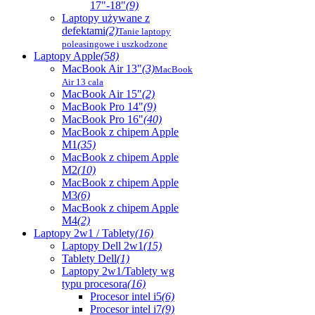
17"-18"
(9)
Laptopy używane z
defektami
(2)
Tanie laptopy
poleasingowe i uszkodzone
Laptopy Apple
(58)
MacBook Air 13"
(3)
MacBook
Air 13 cala
MacBook Air 15"
(2)
MacBook Pro 14"
(9)
MacBook Pro 16"
(40)
MacBook z chipem Apple
M1
(35)
MacBook z chipem Apple
M2
(10)
MacBook z chipem Apple
M3
(6)
MacBook z chipem Apple
M4
(2)
Laptopy 2w1 / Tablety
(16)
Laptopy Dell 2w1
(15)
Tablety Dell
(1)
Laptopy 2w1/Tablety wg
typu procesora
(16)
Procesor intel i5
(6)
Procesor intel i7
(9)