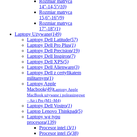
Rozmiar matryca
14"-14,5"
(10)
Rozmiar matryca
15,6"-16"
(9)
Rozmiar matryca
17"-18"
(1)
Laptopy Używane
(149)
Laptopy Dell Latitude
(57)
Laptopy Dell Pro Plus
(1)
Laptopy Dell Precision
(19)
Laptopy Dell Inspiron
(7)
Laptopy Dell XPS
(5)
Laptopy Dell Alienware
(3)
Laptopy Dell z certyfikatem
militarnym
(1)
Laptopy Apple
Macbook
(49)
Laptopy Apple
MacBook używane i poleasingowe
– Air i Pro (M1–M4)
Laptopy Dell Vostro
(1)
Laptop Lenovo Thinkpad
(5)
Laptopy wg typu
procesora
(139)
Procesor intel i3
(1)
Procesor intel i5
(38)