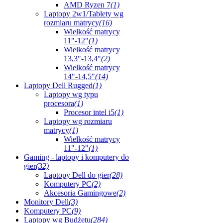
AMD Ryzen 7
(1)
Laptopy 2w1/Tablety wg
rozmiaru matrycy
(16)
Wielkość matrycy
11"-12"
(1)
Wielkość matrycy
13,3"-13,4"
(2)
Wielkość matrycy
14"-14,5"
(14)
Laptopy Dell Rugged
(1)
Laptopy wg typu
procesora
(1)
Procesor intel i5
(1)
Laptopy wg rozmiaru
matrycy
(1)
Wielkość matrycy
11"-12"
(1)
Gaming - laptopy i komputery do
gier
(32)
Laptopy Dell do gier
(28)
Komputery PC
(2)
Akcesoria Gamingowe
(2)
Monitory Dell
(3)
Komputery PC
(9)
Laptopy wg Budżetu
(284)