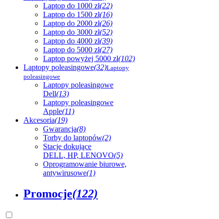
Laptop do 1000 zł
(22)
Laptop do 1500 zł
(16)
Laptop do 2000 zł
(26)
Laptop do 3000 zł
(52)
Laptop do 4000 zł
(39)
Laptop do 5000 zł
(27)
Laptop powyżej 5000 zł
(102)
Laptopy poleasingowe
(32)
Laptopy
poleasingowe
Laptopy poleasingowe
Dell
(13)
Laptopy poleasingowe
Apple
(11)
Akcesoria
(19)
Gwarancja
(8)
Torby do laptopów
(2)
Stacje dokujące
DELL, HP, LENOVO
(5)
Oprogramowanie biurowe,
antywirusowe
(1)
Promocje
(122)