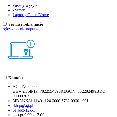
Zasady wysyłki
Zwroty
Laptopy Outlet/Nowe
Serwis i reklamacje
zgłoś zlecenie naprawy
Kontakt
AG - Notebooki
www.ag.pl
NIP:
7822554395
REGON:
302282499
BDO:
000007635
MBANK
81 1140 1124 0000 5732 0900 1001
sklep@ag.pl
61 668-12-51
pon-pt 9.00 - 17.00