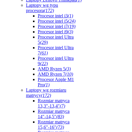
Laptopy wg typu
procesora
(172)
Procesor intel i3
(1)
Procesor intel i5
(24)
Procesor intel i7
(19)
Procesor intel i9
(3)
Procesor intel Ultra
5
(29)
Procesor intel Ultra
7
(61)
Procesor intel Ultra
9
(22)
AMD Ryzen 5
(3)
AMD Ryzen 7
(10)
Procesor Apple M1
Pro
(1)
Laptopy wg rozmiaru
matrycy
(172)
Rozmiar matryca
13,3"-13,4"
(7)
Rozmiar matryca
14"-14,5"
(83)
Rozmiar matryca
15,6"-16"
(73)