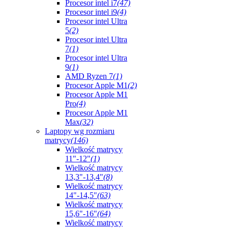
Procesor intel i7
(47)
Procesor intel i9
(4)
Procesor intel Ultra
5
(2)
Procesor intel Ultra
7
(1)
Procesor intel Ultra
9
(1)
AMD Ryzen 7
(1)
Procesor Apple M1
(2)
Procesor Apple M1
Pro
(4)
Procesor Apple M1
Max
(32)
Laptopy wg rozmiaru
matrycy
(146)
Wielkość matrycy
11"-12"
(1)
Wielkość matrycy
13,3"-13,4"
(8)
Wielkość matrycy
14"-14,5"
(63)
Wielkość matrycy
15,6"-16"
(64)
Wielkość matrycy