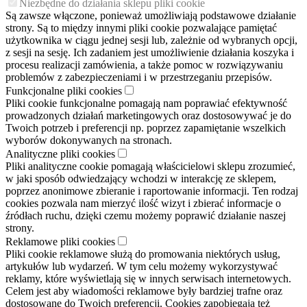
Niezbędne do działania sklepu pliki cookie
Są zawsze włączone, ponieważ umożliwiają podstawowe działanie
strony. Są to między innymi pliki cookie pozwalające pamiętać
użytkownika w ciągu jednej sesji lub, zależnie od wybranych opcji,
z sesji na sesję. Ich zadaniem jest umożliwienie działania koszyka i
procesu realizacji zamówienia, a także pomoc w rozwiązywaniu
problemów z zabezpieczeniami i w przestrzeganiu przepisów.
Funkcjonalne pliki cookies
Pliki cookie funkcjonalne pomagają nam poprawiać efektywność
prowadzonych działań marketingowych oraz dostosowywać je do
Twoich potrzeb i preferencji np. poprzez zapamiętanie wszelkich
wyborów dokonywanych na stronach.
Analityczne pliki cookies
Pliki analityczne cookie pomagają właścicielowi sklepu zrozumieć,
w jaki sposób odwiedzający wchodzi w interakcję ze sklepem,
poprzez anonimowe zbieranie i raportowanie informacji. Ten rodzaj
cookies pozwala nam mierzyć ilość wizyt i zbierać informacje o
źródłach ruchu, dzięki czemu możemy poprawić działanie naszej
strony.
Reklamowe pliki cookies
Pliki cookie reklamowe służą do promowania niektórych usług,
artykułów lub wydarzeń. W tym celu możemy wykorzystywać
reklamy, które wyświetlają się w innych serwisach internetowych.
Celem jest aby wiadomości reklamowe były bardziej trafne oraz
dostosowane do Twoich preferencji. Cookies zapobiegają też