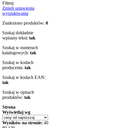
Filtruj:
Zmień ustawienia
wyszukiwania
Znaleziono produktów:
0
Szukaj dokładnie
wpisany tekst:
tak
Szukaj w numerach
katalogowych:
tak
Szukaj w kodach
producenta:
tak
Szukaj w kodach EAN:
tak
Szukaj w opisach
produktów:
tak
Strona
Wyświetlaj wg
Wyników na stronie:
40
80
120