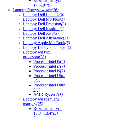
Rozmiar matryca
17"-18"
(9)
Laptopy Powystawowe
(26)
Laptopy Dell Latitude
(6)
Laptopy Dell Pro Plus
(1)
Laptopy Dell Precision
(3)
Laptopy Dell Inspiron
(1)
Laptopy Dell XPS
(3)
Laptopy Dell Alienware
(2)
Laptopy Apple MacBook
(8)
Laptopy Lenovo Thinkpad
(2)
Laptopy wg typu
procesora
(23)
Procesor intel i5
(6)
Procesor intel i7
(7)
Procesor intel i9
(2)
Procesor intel Ultra
5
(1)
Procesor intel Ultra
9
(1)
AMD Ryzen 7
(1)
Laptopy wg rozmiaru
matrycy
(25)
Rozmiar matryca
13,3"-13,4"
(5)