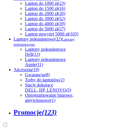
Laptop do 1000 zł
(23)
Laptop do 1500 zł
(16)
Laptop do 2000 zł
(26)
Laptop do 3000 zł
(52)
Laptop do 4000 zł
(39)
Laptop do 5000 zł
(27)
Laptop powyżej 5000 zł
(103)
Laptopy poleasingowe
(32)
Laptopy
poleasingowe
Laptopy poleasingowe
Dell
(13)
Laptopy poleasingowe
Apple
(11)
Akcesoria
(19)
Gwarancja
(8)
Torby do laptopów
(2)
Stacje dokujące
DELL, HP, LENOVO
(5)
Oprogramowanie biurowe,
antywirusowe
(1)
Promocje
(123)