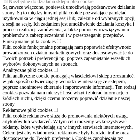
Niezbędne do działania sklepu pliki cookie
Są zawsze włączone, ponieważ umożliwiają podstawowe działanie
strony. Są to między innymi pliki cookie pozwalające pamiętać
użytkownika w ciągu jednej sesji lub, zależnie od wybranych opcji,
z sesji na sesję. Ich zadaniem jest umożliwienie działania koszyka i
procesu realizacji zamówienia, a także pomoc w rozwiązywaniu
problemów z zabezpieczeniami i w przestrzeganiu przepisów.
Funkcjonalne pliki cookies
Pliki cookie funkcjonalne pomagają nam poprawiać efektywność
prowadzonych działań marketingowych oraz dostosowywać je do
Twoich potrzeb i preferencji np. poprzez zapamiętanie wszelkich
wyborów dokonywanych na stronach.
Analityczne pliki cookies
Pliki analityczne cookie pomagają właścicielowi sklepu zrozumieć,
w jaki sposób odwiedzający wchodzi w interakcję ze sklepem,
poprzez anonimowe zbieranie i raportowanie informacji. Ten rodzaj
cookies pozwala nam mierzyć ilość wizyt i zbierać informacje o
źródłach ruchu, dzięki czemu możemy poprawić działanie naszej
strony.
Reklamowe pliki cookies
Pliki cookie reklamowe służą do promowania niektórych usług,
artykułów lub wydarzeń. W tym celu możemy wykorzystywać
reklamy, które wyświetlają się w innych serwisach internetowych.
Celem jest aby wiadomości reklamowe były bardziej trafne oraz
dostosowane do Twoich preferencji. Cookies zapobiegają też