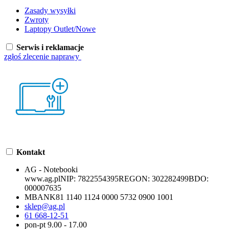
Zasady wysyłki
Zwroty
Laptopy Outlet/Nowe
Serwis i reklamacje
zgłoś zlecenie naprawy
Kontakt
AG - Notebooki
www.ag.pl
NIP:
7822554395
REGON:
302282499
BDO:
000007635
MBANK
81 1140 1124 0000 5732 0900 1001
sklep@ag.pl
61 668-12-51
pon-pt 9.00 - 17.00