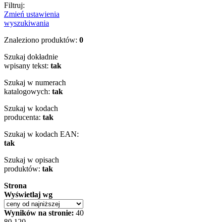
Filtruj:
Zmień ustawienia
wyszukiwania
Znaleziono produktów:
0
Szukaj dokładnie
wpisany tekst:
tak
Szukaj w numerach
katalogowych:
tak
Szukaj w kodach
producenta:
tak
Szukaj w kodach EAN:
tak
Szukaj w opisach
produktów:
tak
Strona
Wyświetlaj wg
Wyników na stronie:
40
80
120