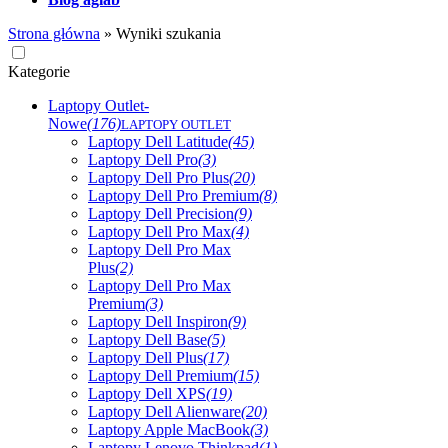
Strona główna
»
Wyniki szukania
Kategorie
Laptopy Outlet-
Nowe
(176)
LAPTOPY OUTLET
Laptopy Dell Latitude
(45)
Laptopy Dell Pro
(3)
Laptopy Dell Pro Plus
(20)
Laptopy Dell Pro Premium
(8)
Laptopy Dell Precision
(9)
Laptopy Dell Pro Max
(4)
Laptopy Dell Pro Max
Plus
(2)
Laptopy Dell Pro Max
Premium
(3)
Laptopy Dell Inspiron
(9)
Laptopy Dell Base
(5)
Laptopy Dell Plus
(17)
Laptopy Dell Premium
(15)
Laptopy Dell XPS
(19)
Laptopy Dell Alienware
(20)
Laptopy Apple MacBook
(3)
Laptopy Lenovo Thinkpad
(1)