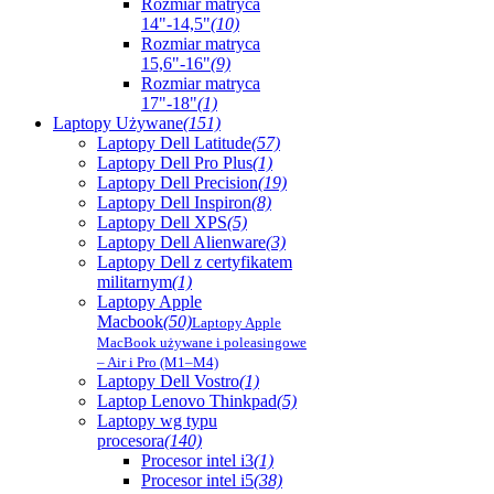
Rozmiar matryca
14"-14,5"
(10)
Rozmiar matryca
15,6"-16"
(9)
Rozmiar matryca
17"-18"
(1)
Laptopy Używane
(151)
Laptopy Dell Latitude
(57)
Laptopy Dell Pro Plus
(1)
Laptopy Dell Precision
(19)
Laptopy Dell Inspiron
(8)
Laptopy Dell XPS
(5)
Laptopy Dell Alienware
(3)
Laptopy Dell z certyfikatem
militarnym
(1)
Laptopy Apple
Macbook
(50)
Laptopy Apple
MacBook używane i poleasingowe
– Air i Pro (M1–M4)
Laptopy Dell Vostro
(1)
Laptop Lenovo Thinkpad
(5)
Laptopy wg typu
procesora
(140)
Procesor intel i3
(1)
Procesor intel i5
(38)