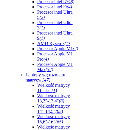
Procesor intel i7
(48)
Procesor intel i9
(4)
Procesor intel Ultra
5
(2)
Procesor intel Ultra
7
(1)
Procesor intel Ultra
9
(1)
AMD Ryzen 7
(1)
Procesor Apple M1
(2)
Procesor Apple M1
Pro
(4)
Procesor Apple M1
Max
(32)
Laptopy wg rozmiaru
matrycy
(147)
Wielkość matrycy
11"-12"
(1)
Wielkość matrycy
13,3"-13,4"
(8)
Wielkość matrycy
14"-14,5"
(63)
Wielkość matrycy
15,6"-16"
(65)
Wielkość matrycy