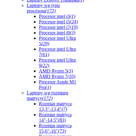
Laptopy wg typu
procesora
(172)
Procesor intel i3
(1)
Procesor intel i5
(24)
Procesor intel i7
(19)
Procesor intel i9
(3)
Procesor intel Ultra
5
(29)
Procesor intel Ultra
7
(61)
Procesor intel Ultra
9
(22)
AMD Ryzen 5
(3)
AMD Ryzen 7
(10)
Procesor Apple M1
Pro
(1)
Laptopy wg rozmiaru
matrycy
(172)
Rozmiar matryca
13,3"-13,4"
(7)
Rozmiar matryca
14"-14,5"
(83)
Rozmiar matryca
15,6"-16"
(73)