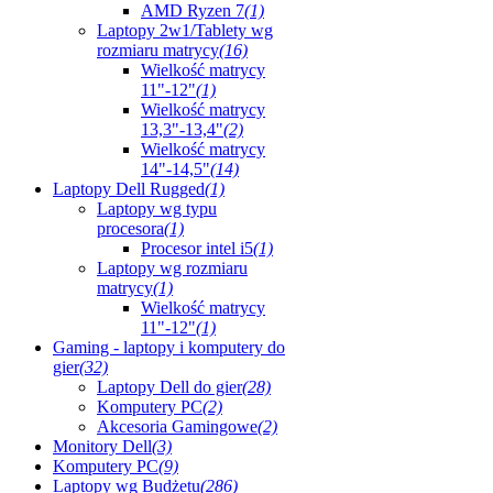
AMD Ryzen 7
(1)
Laptopy 2w1/Tablety wg
rozmiaru matrycy
(16)
Wielkość matrycy
11"-12"
(1)
Wielkość matrycy
13,3"-13,4"
(2)
Wielkość matrycy
14"-14,5"
(14)
Laptopy Dell Rugged
(1)
Laptopy wg typu
procesora
(1)
Procesor intel i5
(1)
Laptopy wg rozmiaru
matrycy
(1)
Wielkość matrycy
11"-12"
(1)
Gaming - laptopy i komputery do
gier
(32)
Laptopy Dell do gier
(28)
Komputery PC
(2)
Akcesoria Gamingowe
(2)
Monitory Dell
(3)
Komputery PC
(9)
Laptopy wg Budżetu
(286)