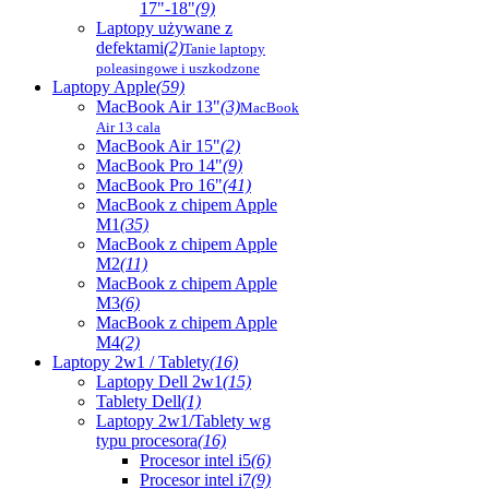
17"-18"
(9)
Laptopy używane z
defektami
(2)
Tanie laptopy
poleasingowe i uszkodzone
Laptopy Apple
(59)
MacBook Air 13"
(3)
MacBook
Air 13 cala
MacBook Air 15"
(2)
MacBook Pro 14"
(9)
MacBook Pro 16"
(41)
MacBook z chipem Apple
M1
(35)
MacBook z chipem Apple
M2
(11)
MacBook z chipem Apple
M3
(6)
MacBook z chipem Apple
M4
(2)
Laptopy 2w1 / Tablety
(16)
Laptopy Dell 2w1
(15)
Tablety Dell
(1)
Laptopy 2w1/Tablety wg
typu procesora
(16)
Procesor intel i5
(6)
Procesor intel i7
(9)