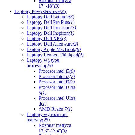
Rozmiar matryca
17"-18"
(9)
Laptopy Powystawowe
(26)
Laptopy Dell Latitude
(6)
Laptopy Dell Pro Plus
(1)
Laptopy Dell Precision
(3)
Laptopy Dell Inspiron
(1)
Laptopy Dell XPS
(3)
Laptopy Dell Alienware
(2)
Laptopy Apple MacBook
(8)
Laptopy Lenovo Thinkpad
(2)
Laptopy wg typu
procesora
(23)
Procesor intel i5
(6)
Procesor intel i7
(7)
Procesor intel i9
(2)
Procesor intel Ultra
5
(1)
Procesor intel Ultra
9
(1)
AMD Ryzen 7
(1)
Laptopy wg rozmiaru
matrycy
(25)
Rozmiar matryca
13,3"-13,4"
(5)