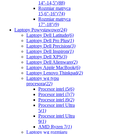
14"-14,5"
(88)
Rozmiar matryca
15,6"-16"
(74)
Rozmiar matryca
17"-18"
(9)
Laptopy Powystawowe
(24)
Laptopy Dell Latitude
(6)
Laptopy Dell Pro Plus
(1)
Laptopy Dell Precision
(3)
Laptopy Dell Inspiron
(1)
Laptopy Dell XPS
(3)
Laptopy Dell Alienware
(2)
Laptopy Apple MacBook
(6)
Laptopy Lenovo Thinkpad
(2)
Laptopy wg typu
procesora
(22)
Procesor intel i5
(6)
Procesor intel i7
(7)
Procesor intel i9
(2)
Procesor intel Ultra
5
(1)
Procesor intel Ultra
9
(1)
AMD Ryzen 7
(1)
Laptopy wg rozmiaru