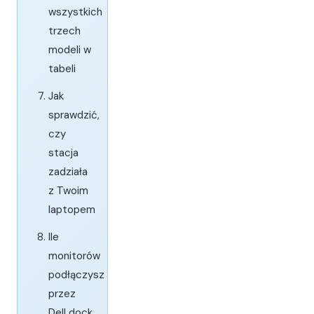
wszystkich
trzech
modeli w
tabeli
Jak
sprawdzić,
czy
stacja
zadziała
z Twoim
laptopem
Ile
monitorów
podłączysz
przez
Dell dock