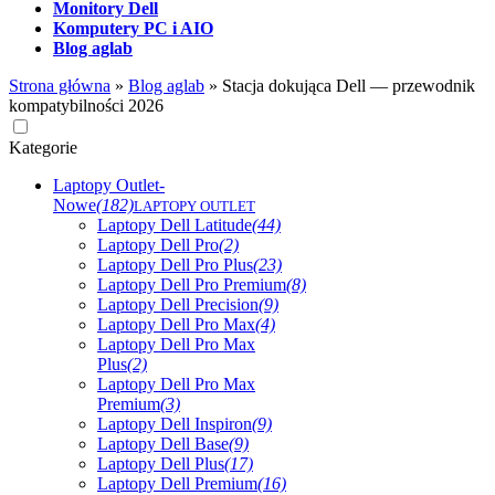
Monitory Dell
Komputery PC i AIO
Blog aglab
Strona główna
»
Blog aglab
»
Stacja dokująca Dell — przewodnik
kompatybilności 2026
Kategorie
Laptopy Outlet-
Nowe
(182)
LAPTOPY OUTLET
Laptopy Dell Latitude
(44)
Laptopy Dell Pro
(2)
Laptopy Dell Pro Plus
(23)
Laptopy Dell Pro Premium
(8)
Laptopy Dell Precision
(9)
Laptopy Dell Pro Max
(4)
Laptopy Dell Pro Max
Plus
(2)
Laptopy Dell Pro Max
Premium
(3)
Laptopy Dell Inspiron
(9)
Laptopy Dell Base
(9)
Laptopy Dell Plus
(17)
Laptopy Dell Premium
(16)