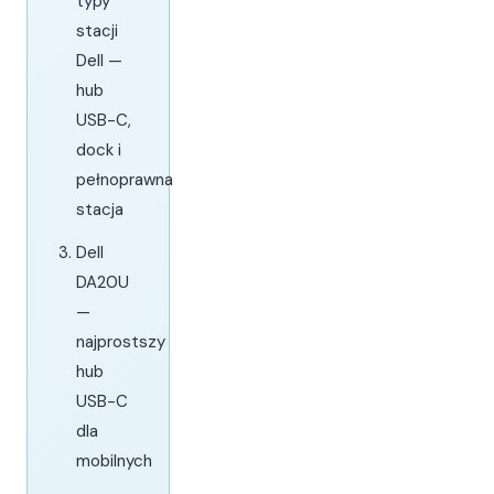
typy
stacji
Dell —
hub
USB-C,
dock i
pełnoprawna
stacja
Dell
DA20U
—
najprostszy
hub
USB-C
dla
mobilnych