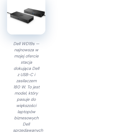
Dell WD19s —
najnowsza w
mojej ofercie
stacja
dokująca Dell
z USB-C i
zasilaczem
180 W. To jest
model, który
pasuje do
większości
laptopów
biznesowych
Dell
sprzedawanych