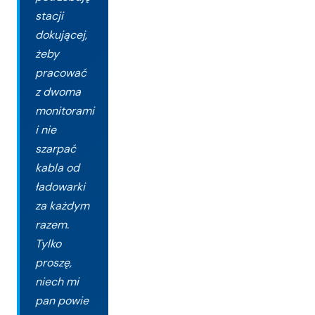
stacji
dokującej,
żeby
pracować
z dwoma
monitorami
i nie
szarpać
kabla od
ładowarki
za każdym
razem.
Tylko
proszę,
niech mi
pan powie