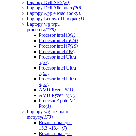
Laptopy Dell XPS
(20)
Laptopy Dell Alienware
(20)
Laptopy Apple MacBook
(3)
Laptopy Lenovo Thinkpad
(1)
Laptopy wg typu
procesora
(178)
Procesor intel i3
(1)
Procesor intel i5
(24)
Procesor intel i7
(18)
Procesor intel i9
(3)
Procesor intel Ultra
5
(27)
Procesor intel Ultra
7
(65)
Procesor intel Ultra
9
(23)
AMD Ryzen 5
(4)
AMD Ryzen 7
(13)
Procesor Apple M1
Pro
(1)
Laptopy wg rozmiaru
matrycy
(178)
Rozmiar matryca
13,3"-13,4"
(7)
Rozmiar matryca