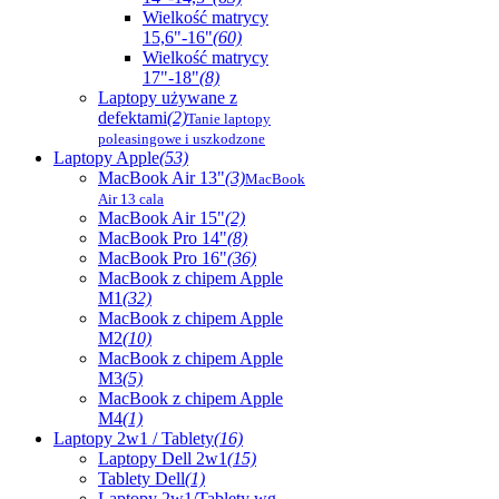
Wielkość matrycy
15,6"-16"
(60)
Wielkość matrycy
17"-18"
(8)
Laptopy używane z
defektami
(2)
Tanie laptopy
poleasingowe i uszkodzone
Laptopy Apple
(53)
MacBook Air 13"
(3)
MacBook
Air 13 cala
MacBook Air 15"
(2)
MacBook Pro 14"
(8)
MacBook Pro 16"
(36)
MacBook z chipem Apple
M1
(32)
MacBook z chipem Apple
M2
(10)
MacBook z chipem Apple
M3
(5)
MacBook z chipem Apple
M4
(1)
Laptopy 2w1 / Tablety
(16)
Laptopy Dell 2w1
(15)
Tablety Dell
(1)
Laptopy 2w1/Tablety wg