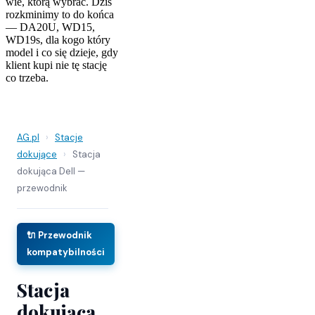
wie, którą wybrać. Dziś
rozkminimy to do końca
— DA20U, WD15,
WD19s, dla kogo który
model i co się dzieje, gdy
klient kupi nie tę stację
co trzeba.
AG.pl
›
Stacje
dokujące
›
Stacja
dokująca Dell —
przewodnik
🔌 Przewodnik
kompatybilności
Stacja
dokująca