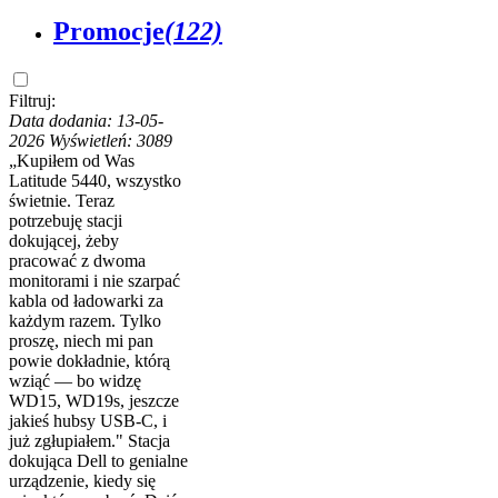
Promocje
(122)
Filtruj:
Data dodania: 13-05-
2026
Wyświetleń: 3089
„Kupiłem od Was
Latitude 5440, wszystko
świetnie. Teraz
potrzebuję stacji
dokującej, żeby
pracować z dwoma
monitorami i nie szarpać
kabla od ładowarki za
każdym razem. Tylko
proszę, niech mi pan
powie dokładnie, którą
wziąć — bo widzę
WD15, WD19s, jeszcze
jakieś hubsy USB-C, i
już zgłupiałem." Stacja
dokująca Dell to genialne
urządzenie, kiedy się