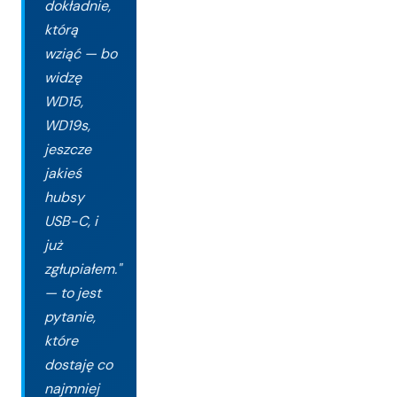
dokładnie,
którą
wziąć — bo
widzę
WD15,
WD19s,
jeszcze
jakieś
hubsy
USB-C, i
już
zgłupiałem."
— to jest
pytanie,
które
dostaję co
najmniej