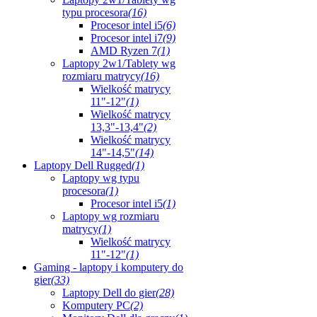
typu procesora
(16)
Procesor intel i5
(6)
Procesor intel i7
(9)
AMD Ryzen 7
(1)
Laptopy 2w1/Tablety wg
rozmiaru matrycy
(16)
Wielkość matrycy
11"-12"
(1)
Wielkość matrycy
13,3"-13,4"
(2)
Wielkość matrycy
14"-14,5"
(14)
Laptopy Dell Rugged
(1)
Laptopy wg typu
procesora
(1)
Procesor intel i5
(1)
Laptopy wg rozmiaru
matrycy
(1)
Wielkość matrycy
11"-12"
(1)
Gaming - laptopy i komputery do
gier
(33)
Laptopy Dell do gier
(28)
Komputery PC
(2)