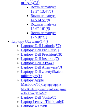
matrycy
(23)
Rozmiar matryca
13,3"-13,4"
(5)
Rozmiar matryca
14"-14,5"
(9)
Rozmiar matryca
15,6"-16"
(8)
Rozmiar matryca
17"-18"
(1)
Laptopy Używane
(144)
Laptopy Dell Latitude
(57)
Laptopy Dell Pro Plus
(1)
Laptopy Dell Precision
(18)
Laptopy Dell Inspiron
(7)
Laptopy Dell XPS
(4)
Laptopy Dell Alienware
(3)
Laptopy Dell z certyfikatem
militarnym
(1)
Laptopy Apple
Macbook
(46)
Laptopy Apple
MacBook używane i poleasingowe
– Air i Pro (M1–M4)
Laptopy Dell Vostro
(1)
Laptop Lenovo Thinkpad
(5)
Laptopy wg typu