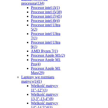
procesora
(134)
Procesor intel i3
(1)
Procesor intel i5
(38)
Procesor intel i7
(45)
Procesor intel i9
(4)
Procesor intel Ultra
5
(2)
Procesor intel Ultra
7
(1)
Procesor intel Ultra
9
(1)
AMD Ryzen 7
(1)
Procesor Apple M1
(2)
Procesor Apple M1
Pro
(4)
Procesor Apple M1
Max
(29)
Laptopy wg rozmiaru
matrycy
(141)
Wielkość matrycy
11"-12"
(1)
Wielkość matrycy
13,3"-13,4"
(8)
Wielkość matrycy
14"-14,5"
(63)