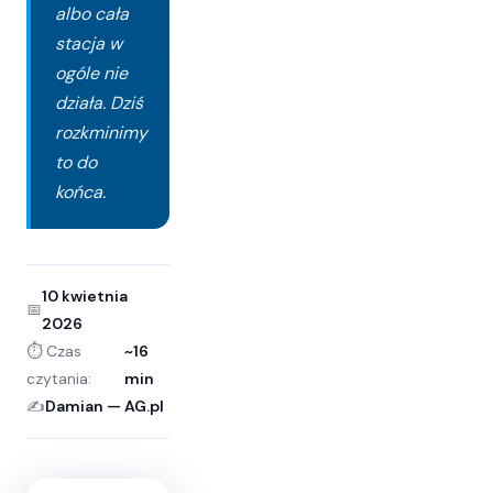
albo cała
stacja w
ogóle nie
działa. Dziś
rozkminimy
to do
końca.
10 kwietnia
📅
2026
⏱️ Czas
~16
czytania:
min
✍️
Damian — AG.pl