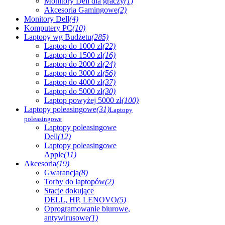
Monitory Dell dla graczy
(1)
Akcesoria Gamingowe
(2)
Monitory Dell
(4)
Komputery PC
(10)
Laptopy wg Budżetu
(285)
Laptop do 1000 zł
(22)
Laptop do 1500 zł
(16)
Laptop do 2000 zł
(24)
Laptop do 3000 zł
(56)
Laptop do 4000 zł
(37)
Laptop do 5000 zł
(30)
Laptop powyżej 5000 zł
(100)
Laptopy poleasingowe
(31)
Laptopy
poleasingowe
Laptopy poleasingowe
Dell
(12)
Laptopy poleasingowe
Apple
(11)
Akcesoria
(19)
Gwarancja
(8)
Torby do laptopów
(2)
Stacje dokujące
DELL, HP, LENOVO
(5)
Oprogramowanie biurowe,
antywirusowe
(1)