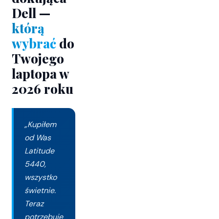
Dell —
którą
wybrać
do
Twojego
laptopa w
2026 roku
„Kupiłem
od Was
Latitude
5440,
wszystko
świetnie.
Teraz
potrzebuję