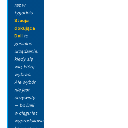
raz w
tygodniu.
Stacja
dokująca
Dell
to
genialne
urządzenie,
kiedy się
wie, którą
wybrać.
Ale wybór
nie jest
oczywisty
— bo Dell
w ciągu lat
wyprodukował