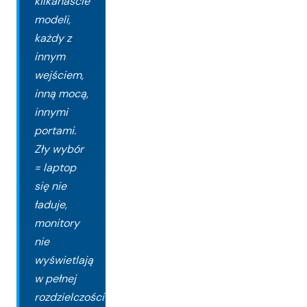
kilkanaście
modeli,
każdy z
innym
wejściem,
inną mocą,
innymi
portami.
Zły wybór
= laptop
się nie
ładuje,
monitory
nie
wyświetlają
w pełnej
rozdzielczości