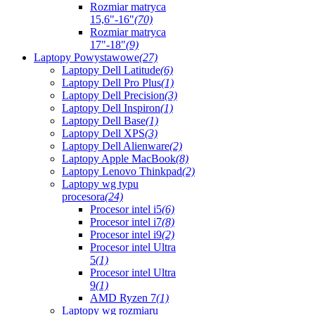
Rozmiar matryca
15,6"-16"
(70)
Rozmiar matryca
17"-18"
(9)
Laptopy Powystawowe
(27)
Laptopy Dell Latitude
(6)
Laptopy Dell Pro Plus
(1)
Laptopy Dell Precision
(3)
Laptopy Dell Inspiron
(1)
Laptopy Dell Base
(1)
Laptopy Dell XPS
(3)
Laptopy Dell Alienware
(2)
Laptopy Apple MacBook
(8)
Laptopy Lenovo Thinkpad
(2)
Laptopy wg typu
procesora
(24)
Procesor intel i5
(6)
Procesor intel i7
(8)
Procesor intel i9
(2)
Procesor intel Ultra
5
(1)
Procesor intel Ultra
9
(1)
AMD Ryzen 7
(1)
Laptopy wg rozmiaru