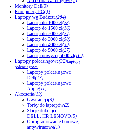
Akcesoria Gamingowe
(2)
Monitory Dell
(3)
Komputery PC
(9)
Laptopy wg Budżetu
(284)
Laptop do 1000 zł
(23)
Laptop do 1500 zł
(16)
Laptop do 2000 zł
(27)
Laptop do 3000 zł
(50)
Laptop do 4000 zł
(39)
Laptop do 5000 zł
(27)
Laptop powyżej 5000 zł
(102)
Laptopy poleasingowe
(32)
Laptopy
poleasingowe
Laptopy poleasingowe
Dell
(13)
Laptopy poleasingowe
Apple
(11)
Akcesoria
(19)
Gwarancja
(8)
Torby do laptopów
(2)
Stacje dokujące
DELL, HP, LENOVO
(5)
Oprogramowanie biurowe,
antywirusowe
(1)