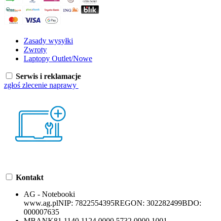
Zasady wysyłki
Zwroty
Laptopy Outlet/Nowe
Serwis i reklamacje
zgłoś zlecenie naprawy
Kontakt
AG - Notebooki
www.ag.pl
NIP:
7822554395
REGON:
302282499
BDO:
000007635
MBANK
81 1140 1124 0000 5732 0900 1001