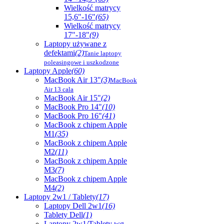
Wielkość matrycy
15,6"-16"
(65)
Wielkość matrycy
17"-18"
(9)
Laptopy używane z
defektami
(2)
Tanie laptopy
poleasingowe i uszkodzone
Laptopy Apple
(60)
MacBook Air 13"
(3)
MacBook
Air 13 cala
MacBook Air 15"
(2)
MacBook Pro 14"
(10)
MacBook Pro 16"
(41)
MacBook z chipem Apple
M1
(35)
MacBook z chipem Apple
M2
(11)
MacBook z chipem Apple
M3
(7)
MacBook z chipem Apple
M4
(2)
Laptopy 2w1 / Tablety
(17)
Laptopy Dell 2w1
(16)
Tablety Dell
(1)
Laptopy 2w1/Tablety wg