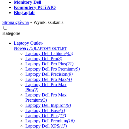
Monitory Dell
Komputery PC i AIO
Blog aglab
Strona główna
»
Wyniki szukania
Kategorie
Laptopy Outlet-
Nowe
(175)
LAPTOPY OUTLET
Laptopy Dell Latitude
(45)
Laptopy Dell Pro
(3)
Laptopy Dell Pro Plus
(21)
Laptopy Dell Pro Premium
(9)
Laptopy Dell Precision
(9)
Laptopy Dell Pro Max
(4)
Laptopy Dell Pro Max
Plus
(2)
Laptopy Dell Pro Max
Premium
(3)
Laptopy Dell Inspiron
(9)
Laptopy Dell Base
(3)
Laptopy Dell Plus
(17)
Laptopy Dell Premium
(16)
Laptopy Dell XPS
(17)