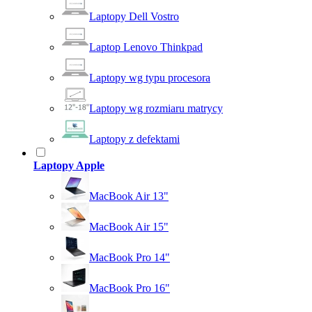
Laptopy Dell Vostro
Laptop Lenovo Thinkpad
Laptopy wg typu procesora
Laptopy wg rozmiaru matrycy
Laptopy z defektami
Laptopy Apple
MacBook Air 13"
MacBook Air 15"
MacBook Pro 14"
MacBook Pro 16"