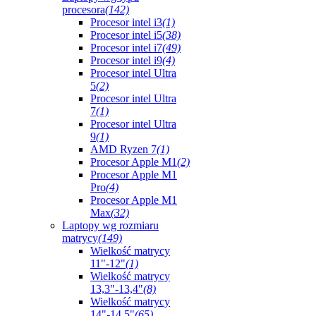
procesora
(142)
Procesor intel i3
(1)
Procesor intel i5
(38)
Procesor intel i7
(49)
Procesor intel i9
(4)
Procesor intel Ultra
5
(2)
Procesor intel Ultra
7
(1)
Procesor intel Ultra
9
(1)
AMD Ryzen 7
(1)
Procesor Apple M1
(2)
Procesor Apple M1
Pro
(4)
Procesor Apple M1
Max
(32)
Laptopy wg rozmiaru
matrycy
(149)
Wielkość matrycy
11"-12"
(1)
Wielkość matrycy
13,3"-13,4"
(8)
Wielkość matrycy
14"-14,5"
(65)