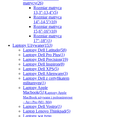
matrycy
(26)
Rozmiar matryca
13,3"-13,4"
(5)
Rozmiar matryca
14"-14,5"
(10)
Rozmiar matryca
15,6"-16"
(10)
Rozmiar matryca
17"-18"
(1)
Laptopy Używane
(153)
Laptopy Dell Latitude
(58)
Laptopy Dell Pro Plus
(1)
Laptopy Dell Precision
(19)
Laptopy Dell Inspiron
(8)
Laptopy Dell XPS
(5)
Laptopy Dell Alienware
(3)
Laptopy Dell z certyfikatem
militarnym
(1)
Laptopy Apple
Macbook
(51)
Laptopy Apple
MacBook używane i poleasingowe
– Air i Pro (M1–M4)
Laptopy Dell Vostro
(1)
Laptop Lenovo Thinkpad
(5)
Laptopy wg typu