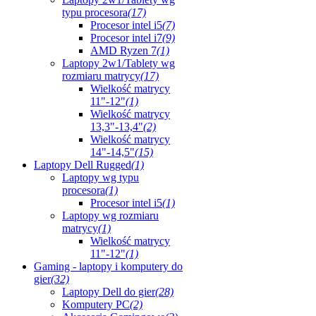
typu procesora
(17)
Procesor intel i5
(7)
Procesor intel i7
(9)
AMD Ryzen 7
(1)
Laptopy 2w1/Tablety wg
rozmiaru matrycy
(17)
Wielkość matrycy
11"-12"
(1)
Wielkość matrycy
13,3"-13,4"
(2)
Wielkość matrycy
14"-14,5"
(15)
Laptopy Dell Rugged
(1)
Laptopy wg typu
procesora
(1)
Procesor intel i5
(1)
Laptopy wg rozmiaru
matrycy
(1)
Wielkość matrycy
11"-12"
(1)
Gaming - laptopy i komputery do
gier
(32)
Laptopy Dell do gier
(28)
Komputery PC
(2)