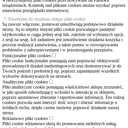
wykorzystujemy pliki cookies przechowywane na Państwa
urządzeniach. Kontrolę nad plikami cookies można uzyskać poprzez
ustawienia przeglądarki internetowej.
Niezbędne do działania sklepu pliki cookie
Są zawsze włączone, ponieważ umożliwiają podstawowe działanie
strony. Są to między innymi pliki cookie pozwalające pamiętać
użytkownika w ciągu jednej sesji lub, zależnie od wybranych opcji,
z sesji na sesję. Ich zadaniem jest umożliwienie działania koszyka i
procesu realizacji zamówienia, a także pomoc w rozwiązywaniu
problemów z zabezpieczeniami i w przestrzeganiu przepisów.
Funkcjonalne pliki cookies
Pliki cookie funkcjonalne pomagają nam poprawiać efektywność
prowadzonych działań marketingowych oraz dostosowywać je do
Twoich potrzeb i preferencji np. poprzez zapamiętanie wszelkich
wyborów dokonywanych na stronach.
Analityczne pliki cookies
Pliki analityczne cookie pomagają właścicielowi sklepu zrozumieć,
w jaki sposób odwiedzający wchodzi w interakcję ze sklepem,
poprzez anonimowe zbieranie i raportowanie informacji. Ten rodzaj
cookies pozwala nam mierzyć ilość wizyt i zbierać informacje o
źródłach ruchu, dzięki czemu możemy poprawić działanie naszej
strony.
Reklamowe pliki cookies
Pliki cookie reklamowe służą do promowania niektórych usług,