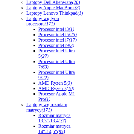
Laptopy Dell Alienware
(20)
Laptopy Apple MacBook
(3)
Laptopy Lenovo Thinkpad
(1)
Laptopy wg typu
procesora
(171)
Procesor intel i3
(1)
Procesor intel i5
(25)
Procesor intel i7
(17)
Procesor intel i9
(3)
Procesor intel Ultra
5
(27)
Procesor intel Ultra
7
(63)
Procesor intel Ultra
9
(22)
AMD Ryzen 5
(3)
AMD Ryzen 7
(10)
Procesor Apple M1
Pro
(1)
Laptopy wg rozmiaru
matrycy
(171)
Rozmiar matryca
13,3"-13,4"
(7)
Rozmiar matryca
14"-14,5"
(85)