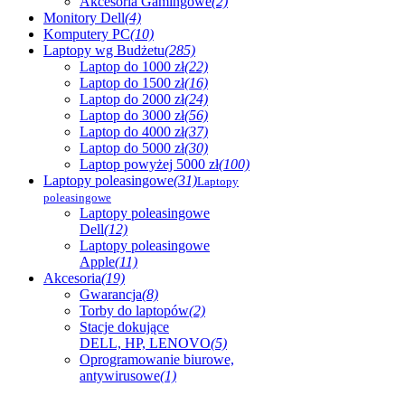
Akcesoria Gamingowe
(2)
Monitory Dell
(4)
Komputery PC
(10)
Laptopy wg Budżetu
(285)
Laptop do 1000 zł
(22)
Laptop do 1500 zł
(16)
Laptop do 2000 zł
(24)
Laptop do 3000 zł
(56)
Laptop do 4000 zł
(37)
Laptop do 5000 zł
(30)
Laptop powyżej 5000 zł
(100)
Laptopy poleasingowe
(31)
Laptopy
poleasingowe
Laptopy poleasingowe
Dell
(12)
Laptopy poleasingowe
Apple
(11)
Akcesoria
(19)
Gwarancja
(8)
Torby do laptopów
(2)
Stacje dokujące
DELL, HP, LENOVO
(5)
Oprogramowanie biurowe,
antywirusowe
(1)