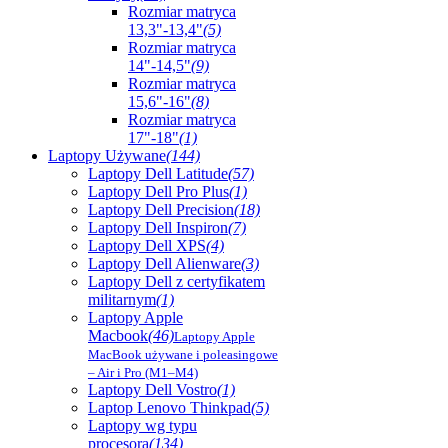
Rozmiar matryca
13,3"-13,4"
(5)
Rozmiar matryca
14"-14,5"
(9)
Rozmiar matryca
15,6"-16"
(8)
Rozmiar matryca
17"-18"
(1)
Laptopy Używane
(144)
Laptopy Dell Latitude
(57)
Laptopy Dell Pro Plus
(1)
Laptopy Dell Precision
(18)
Laptopy Dell Inspiron
(7)
Laptopy Dell XPS
(4)
Laptopy Dell Alienware
(3)
Laptopy Dell z certyfikatem
militarnym
(1)
Laptopy Apple
Macbook
(46)
Laptopy Apple
MacBook używane i poleasingowe
– Air i Pro (M1–M4)
Laptopy Dell Vostro
(1)
Laptop Lenovo Thinkpad
(5)
Laptopy wg typu
procesora
(134)