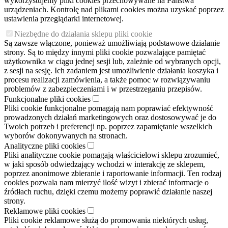
wykorzystujemy pliki cookies przechowywane na Państwa
urządzeniach. Kontrolę nad plikami cookies można uzyskać poprzez
ustawienia przeglądarki internetowej.
Niezbędne do działania sklepu pliki cookie
Są zawsze włączone, ponieważ umożliwiają podstawowe działanie
strony. Są to między innymi pliki cookie pozwalające pamiętać
użytkownika w ciągu jednej sesji lub, zależnie od wybranych opcji,
z sesji na sesję. Ich zadaniem jest umożliwienie działania koszyka i
procesu realizacji zamówienia, a także pomoc w rozwiązywaniu
problemów z zabezpieczeniami i w przestrzeganiu przepisów.
Funkcjonalne pliki cookies
Pliki cookie funkcjonalne pomagają nam poprawiać efektywność
prowadzonych działań marketingowych oraz dostosowywać je do
Twoich potrzeb i preferencji np. poprzez zapamiętanie wszelkich
wyborów dokonywanych na stronach.
Analityczne pliki cookies
Pliki analityczne cookie pomagają właścicielowi sklepu zrozumieć,
w jaki sposób odwiedzający wchodzi w interakcję ze sklepem,
poprzez anonimowe zbieranie i raportowanie informacji. Ten rodzaj
cookies pozwala nam mierzyć ilość wizyt i zbierać informacje o
źródłach ruchu, dzięki czemu możemy poprawić działanie naszej
strony.
Reklamowe pliki cookies
Pliki cookie reklamowe służą do promowania niektórych usług,