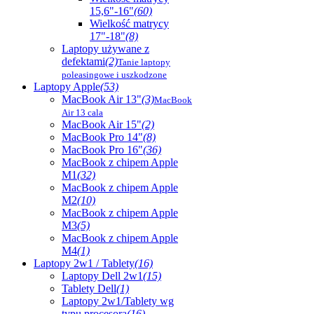
15,6"-16"
(60)
Wielkość matrycy
17"-18"
(8)
Laptopy używane z
defektami
(2)
Tanie laptopy
poleasingowe i uszkodzone
Laptopy Apple
(53)
MacBook Air 13"
(3)
MacBook
Air 13 cala
MacBook Air 15"
(2)
MacBook Pro 14"
(8)
MacBook Pro 16"
(36)
MacBook z chipem Apple
M1
(32)
MacBook z chipem Apple
M2
(10)
MacBook z chipem Apple
M3
(5)
MacBook z chipem Apple
M4
(1)
Laptopy 2w1 / Tablety
(16)
Laptopy Dell 2w1
(15)
Tablety Dell
(1)
Laptopy 2w1/Tablety wg
typu procesora
(16)