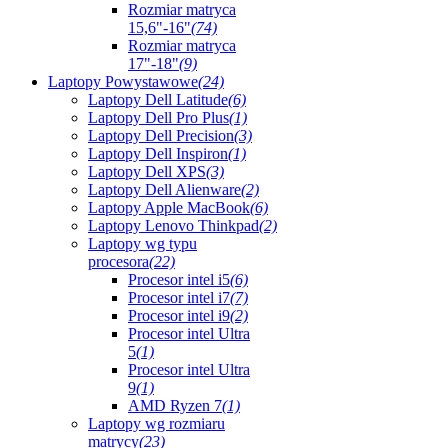
Rozmiar matryca
15,6"-16"
(74)
Rozmiar matryca
17"-18"
(9)
Laptopy Powystawowe
(24)
Laptopy Dell Latitude
(6)
Laptopy Dell Pro Plus
(1)
Laptopy Dell Precision
(3)
Laptopy Dell Inspiron
(1)
Laptopy Dell XPS
(3)
Laptopy Dell Alienware
(2)
Laptopy Apple MacBook
(6)
Laptopy Lenovo Thinkpad
(2)
Laptopy wg typu
procesora
(22)
Procesor intel i5
(6)
Procesor intel i7
(7)
Procesor intel i9
(2)
Procesor intel Ultra
5
(1)
Procesor intel Ultra
9
(1)
AMD Ryzen 7
(1)
Laptopy wg rozmiaru
matrycy
(23)