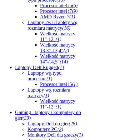
Procesor intel i5
(6)
Procesor intel i7
(9)
AMD Ryzen 7
(1)
Laptopy 2w1/Tablety wg
rozmiaru matrycy
(16)
Wielkość matrycy
11"-12"
(1)
Wielkość matrycy
13,3"-13,4"
(2)
Wielkość matrycy
14"-14,5"
(14)
Laptopy Dell Rugged
(1)
Laptopy wg typu
procesora
(1)
Procesor intel i5
(1)
Laptopy wg rozmiaru
matrycy
(1)
Wielkość matrycy
11"-12"
(1)
Gaming - laptopy i komputery do
gier
(33)
Laptopy Dell do gier
(28)
Komputery PC
(2)
Monitory Dell dla graczy
(1)