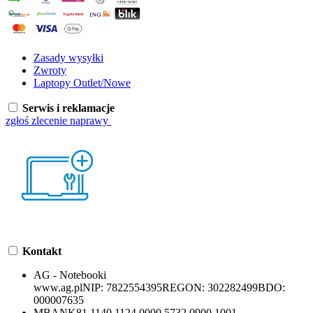
Zasady wysyłki
Zwroty
Laptopy Outlet/Nowe
Serwis i reklamacje
zgłoś zlecenie naprawy
Kontakt
AG - Notebooki
www.ag.pl
NIP:
7822554395
REGON:
302282499
BDO:
000007635
MBANK
81 1140 1124 0000 5732 0900 1001