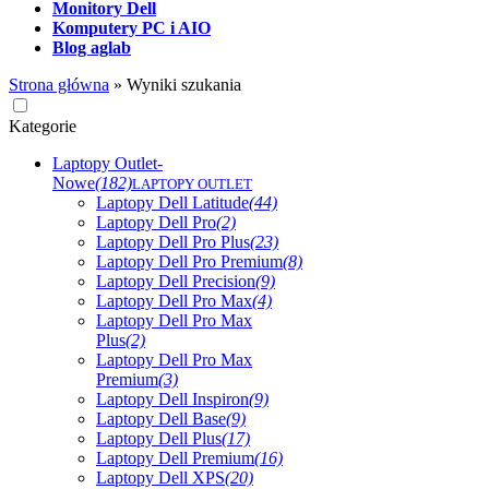
Monitory Dell
Komputery PC i AIO
Blog aglab
Strona główna
»
Wyniki szukania
Kategorie
Laptopy Outlet-
Nowe
(182)
LAPTOPY OUTLET
Laptopy Dell Latitude
(44)
Laptopy Dell Pro
(2)
Laptopy Dell Pro Plus
(23)
Laptopy Dell Pro Premium
(8)
Laptopy Dell Precision
(9)
Laptopy Dell Pro Max
(4)
Laptopy Dell Pro Max
Plus
(2)
Laptopy Dell Pro Max
Premium
(3)
Laptopy Dell Inspiron
(9)
Laptopy Dell Base
(9)
Laptopy Dell Plus
(17)
Laptopy Dell Premium
(16)
Laptopy Dell XPS
(20)