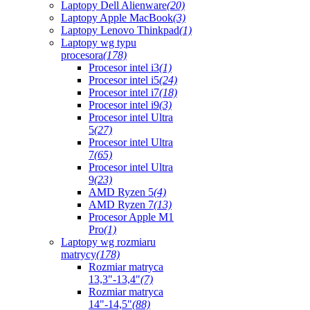
Laptopy Dell Alienware
(20)
Laptopy Apple MacBook
(3)
Laptopy Lenovo Thinkpad
(1)
Laptopy wg typu
procesora
(178)
Procesor intel i3
(1)
Procesor intel i5
(24)
Procesor intel i7
(18)
Procesor intel i9
(3)
Procesor intel Ultra
5
(27)
Procesor intel Ultra
7
(65)
Procesor intel Ultra
9
(23)
AMD Ryzen 5
(4)
AMD Ryzen 7
(13)
Procesor Apple M1
Pro
(1)
Laptopy wg rozmiaru
matrycy
(178)
Rozmiar matryca
13,3"-13,4"
(7)
Rozmiar matryca
14"-14,5"
(88)