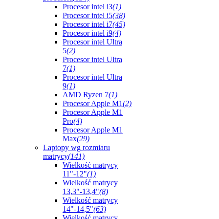
Procesor intel i3
(1)
Procesor intel i5
(38)
Procesor intel i7
(45)
Procesor intel i9
(4)
Procesor intel Ultra
5
(2)
Procesor intel Ultra
7
(1)
Procesor intel Ultra
9
(1)
AMD Ryzen 7
(1)
Procesor Apple M1
(2)
Procesor Apple M1
Pro
(4)
Procesor Apple M1
Max
(29)
Laptopy wg rozmiaru
matrycy
(141)
Wielkość matrycy
11"-12"
(1)
Wielkość matrycy
13,3"-13,4"
(8)
Wielkość matrycy
14"-14,5"
(63)
Wielkość matrycy