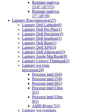
Rozmiar matryca
15,6"-16"
(71)
Rozmiar matryca
17"-18"
(9)
Laptopy Powystawowe
(27)
Laptopy Dell Latitude
(6)
Laptopy Dell Pro Plus
(1)
Laptopy Dell Precision
(3)
Laptopy Dell Inspiron
(1)
Laptopy Dell Base
(1)
Laptopy Dell XPS
(3)
Laptopy Dell Alienware
(2)
Laptopy Apple MacBook
(8)
Laptopy Lenovo Thinkpad
(2)
Laptopy wg typu
procesora
(24)
Procesor intel i5
(6)
Procesor intel i7
(8)
Procesor intel i9
(2)
Procesor intel Ultra
5
(1)
Procesor intel Ultra
9
(1)
AMD Ryzen 7
(1)
Laptopy wg rozmiaru