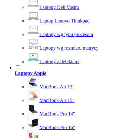
Laptopy Dell Vostro
Laptop Lenovo Thinkpad
Laptopy wg typu procesora
Laptopy wg rozmiaru matrycy
Laptopy z defektami
Laptopy Apple
MacBook Air 13"
MacBook Air 15"
MacBook Pro 14"
MacBook Pro 16"