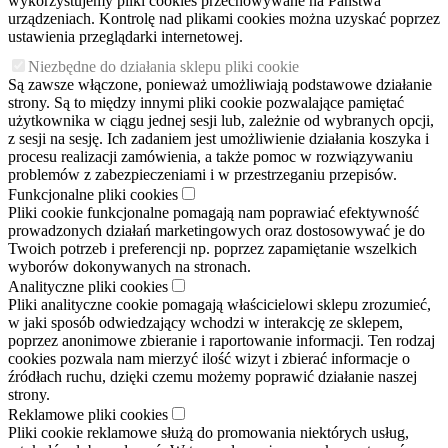
wykorzystujemy pliki cookies przechowywane na Państwa
urządzeniach. Kontrolę nad plikami cookies można uzyskać poprzez
ustawienia przeglądarki internetowej.
Niezbędne do działania sklepu pliki cookie
Są zawsze włączone, ponieważ umożliwiają podstawowe działanie
strony. Są to między innymi pliki cookie pozwalające pamiętać
użytkownika w ciągu jednej sesji lub, zależnie od wybranych opcji,
z sesji na sesję. Ich zadaniem jest umożliwienie działania koszyka i
procesu realizacji zamówienia, a także pomoc w rozwiązywaniu
problemów z zabezpieczeniami i w przestrzeganiu przepisów.
Funkcjonalne pliki cookies
Pliki cookie funkcjonalne pomagają nam poprawiać efektywność
prowadzonych działań marketingowych oraz dostosowywać je do
Twoich potrzeb i preferencji np. poprzez zapamiętanie wszelkich
wyborów dokonywanych na stronach.
Analityczne pliki cookies
Pliki analityczne cookie pomagają właścicielowi sklepu zrozumieć,
w jaki sposób odwiedzający wchodzi w interakcję ze sklepem,
poprzez anonimowe zbieranie i raportowanie informacji. Ten rodzaj
cookies pozwala nam mierzyć ilość wizyt i zbierać informacje o
źródłach ruchu, dzięki czemu możemy poprawić działanie naszej
strony.
Reklamowe pliki cookies
Pliki cookie reklamowe służą do promowania niektórych usług,