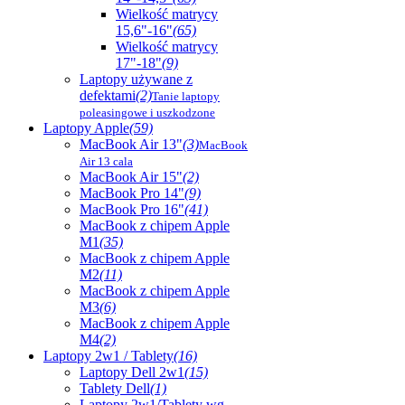
Wielkość matrycy
15,6"-16"
(65)
Wielkość matrycy
17"-18"
(9)
Laptopy używane z
defektami
(2)
Tanie laptopy
poleasingowe i uszkodzone
Laptopy Apple
(59)
MacBook Air 13"
(3)
MacBook
Air 13 cala
MacBook Air 15"
(2)
MacBook Pro 14"
(9)
MacBook Pro 16"
(41)
MacBook z chipem Apple
M1
(35)
MacBook z chipem Apple
M2
(11)
MacBook z chipem Apple
M3
(6)
MacBook z chipem Apple
M4
(2)
Laptopy 2w1 / Tablety
(16)
Laptopy Dell 2w1
(15)
Tablety Dell
(1)
Laptopy 2w1/Tablety wg