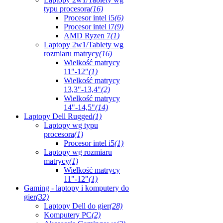
typu procesora
(16)
Procesor intel i5
(6)
Procesor intel i7
(9)
AMD Ryzen 7
(1)
Laptopy 2w1/Tablety wg
rozmiaru matrycy
(16)
Wielkość matrycy
11"-12"
(1)
Wielkość matrycy
13,3"-13,4"
(2)
Wielkość matrycy
14"-14,5"
(14)
Laptopy Dell Rugged
(1)
Laptopy wg typu
procesora
(1)
Procesor intel i5
(1)
Laptopy wg rozmiaru
matrycy
(1)
Wielkość matrycy
11"-12"
(1)
Gaming - laptopy i komputery do
gier
(32)
Laptopy Dell do gier
(28)
Komputery PC
(2)