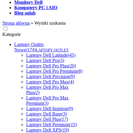
Monitory Dell
Komputery PC i AIO
Blog aglab
Strona główna
»
Wyniki szukania
Kategorie
Laptopy Outlet-
Nowe
(174)
LAPTOPY OUTLET
Laptopy Dell Latitude
(45)
Laptopy Dell Pro
(3)
Laptopy Dell Pro Plus
(20)
Laptopy Dell Pro Premium
(8)
Laptopy Dell Precision
(9)
Laptopy Dell Pro Max
(4)
Laptopy Dell Pro Max
Plus
(2)
Laptopy Dell Pro Max
Premium
(3)
Laptopy Dell Inspiron
(9)
Laptopy Dell Base
(3)
Laptopy Dell Plus
(17)
Laptopy Dell Premium
(15)
Laptopy Dell XPS
(19)