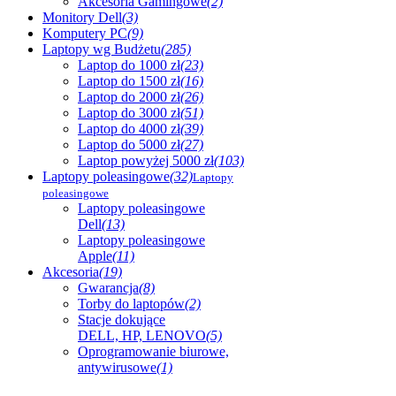
Akcesoria Gamingowe
(2)
Monitory Dell
(3)
Komputery PC
(9)
Laptopy wg Budżetu
(285)
Laptop do 1000 zł
(23)
Laptop do 1500 zł
(16)
Laptop do 2000 zł
(26)
Laptop do 3000 zł
(51)
Laptop do 4000 zł
(39)
Laptop do 5000 zł
(27)
Laptop powyżej 5000 zł
(103)
Laptopy poleasingowe
(32)
Laptopy
poleasingowe
Laptopy poleasingowe
Dell
(13)
Laptopy poleasingowe
Apple
(11)
Akcesoria
(19)
Gwarancja
(8)
Torby do laptopów
(2)
Stacje dokujące
DELL, HP, LENOVO
(5)
Oprogramowanie biurowe,
antywirusowe
(1)