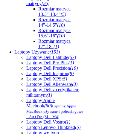
matrycy
(26)
Rozmiar matryca
13,3"-13,4"
(5)
Rozmiar matryca
14"-14,5"
(10)
Rozmiar matryca
15,6"-16"
(10)
Rozmiar matryca
17"-18"
(1)
Laptopy Używane
(151)
Laptopy Dell Latitude
(57)
Laptopy Dell Pro Plus
(1)
Laptopy Dell Precision
(19)
Laptopy Dell Inspiron
(8)
Laptopy Dell XPS
(5)
Laptopy Dell Alienware
(3)
Laptopy Dell z certyfikatem
militarnym
(1)
Laptopy Apple
Macbook
(50)
Laptopy Apple
MacBook używane i poleasingowe
– Air i Pro (M1–M4)
Laptopy Dell Vostro
(1)
Laptop Lenovo Thinkpad
(5)
Laptopy wg typu