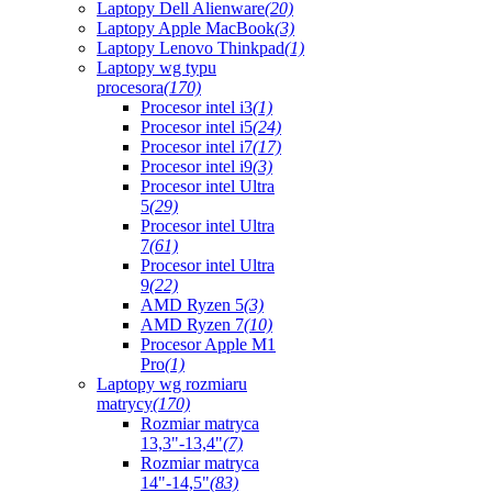
Laptopy Dell Alienware
(20)
Laptopy Apple MacBook
(3)
Laptopy Lenovo Thinkpad
(1)
Laptopy wg typu
procesora
(170)
Procesor intel i3
(1)
Procesor intel i5
(24)
Procesor intel i7
(17)
Procesor intel i9
(3)
Procesor intel Ultra
5
(29)
Procesor intel Ultra
7
(61)
Procesor intel Ultra
9
(22)
AMD Ryzen 5
(3)
AMD Ryzen 7
(10)
Procesor Apple M1
Pro
(1)
Laptopy wg rozmiaru
matrycy
(170)
Rozmiar matryca
13,3"-13,4"
(7)
Rozmiar matryca
14"-14,5"
(83)