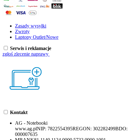
Zasady wysyłki
Zwroty
Laptopy Outlet/Nowe
Serwis i reklamacje
zgłoś zlecenie naprawy
Kontakt
AG - Notebooki
www.ag.pl
NIP:
7822554395
REGON:
302282499
BDO:
000007635
MBANK
81 1140 1124 0000 5732 0900 1001