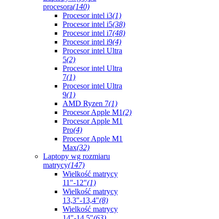
procesora
(140)
Procesor intel i3
(1)
Procesor intel i5
(38)
Procesor intel i7
(48)
Procesor intel i9
(4)
Procesor intel Ultra
5
(2)
Procesor intel Ultra
7
(1)
Procesor intel Ultra
9
(1)
AMD Ryzen 7
(1)
Procesor Apple M1
(2)
Procesor Apple M1
Pro
(4)
Procesor Apple M1
Max
(32)
Laptopy wg rozmiaru
matrycy
(147)
Wielkość matrycy
11"-12"
(1)
Wielkość matrycy
13,3"-13,4"
(8)
Wielkość matrycy
14"-14,5"
(63)