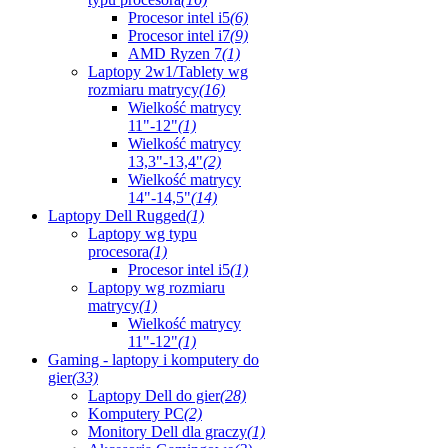
Procesor intel i5
(6)
Procesor intel i7
(9)
AMD Ryzen 7
(1)
Laptopy 2w1/Tablety wg
rozmiaru matrycy
(16)
Wielkość matrycy
11"-12"
(1)
Wielkość matrycy
13,3"-13,4"
(2)
Wielkość matrycy
14"-14,5"
(14)
Laptopy Dell Rugged
(1)
Laptopy wg typu
procesora
(1)
Procesor intel i5
(1)
Laptopy wg rozmiaru
matrycy
(1)
Wielkość matrycy
11"-12"
(1)
Gaming - laptopy i komputery do
gier
(33)
Laptopy Dell do gier
(28)
Komputery PC
(2)
Monitory Dell dla graczy
(1)