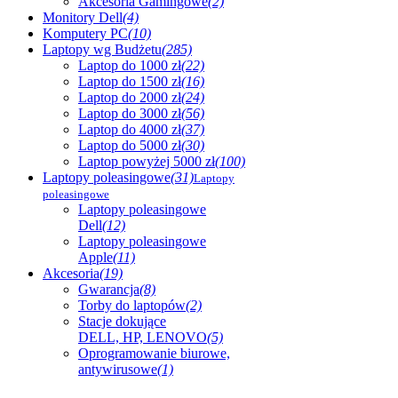
Akcesoria Gamingowe
(2)
Monitory Dell
(4)
Komputery PC
(10)
Laptopy wg Budżetu
(285)
Laptop do 1000 zł
(22)
Laptop do 1500 zł
(16)
Laptop do 2000 zł
(24)
Laptop do 3000 zł
(56)
Laptop do 4000 zł
(37)
Laptop do 5000 zł
(30)
Laptop powyżej 5000 zł
(100)
Laptopy poleasingowe
(31)
Laptopy
poleasingowe
Laptopy poleasingowe
Dell
(12)
Laptopy poleasingowe
Apple
(11)
Akcesoria
(19)
Gwarancja
(8)
Torby do laptopów
(2)
Stacje dokujące
DELL, HP, LENOVO
(5)
Oprogramowanie biurowe,
antywirusowe
(1)