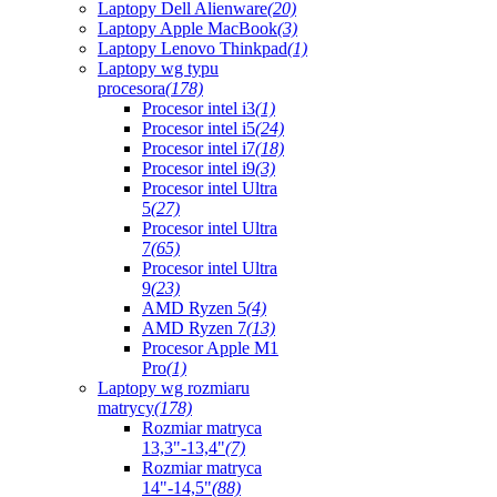
Laptopy Dell Alienware
(20)
Laptopy Apple MacBook
(3)
Laptopy Lenovo Thinkpad
(1)
Laptopy wg typu
procesora
(178)
Procesor intel i3
(1)
Procesor intel i5
(24)
Procesor intel i7
(18)
Procesor intel i9
(3)
Procesor intel Ultra
5
(27)
Procesor intel Ultra
7
(65)
Procesor intel Ultra
9
(23)
AMD Ryzen 5
(4)
AMD Ryzen 7
(13)
Procesor Apple M1
Pro
(1)
Laptopy wg rozmiaru
matrycy
(178)
Rozmiar matryca
13,3"-13,4"
(7)
Rozmiar matryca
14"-14,5"
(88)