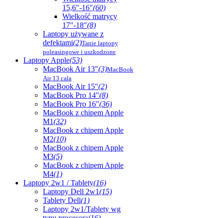
15,6"-16"
(60)
Wielkość matrycy
17"-18"
(8)
Laptopy używane z
defektami
(2)
Tanie laptopy
poleasingowe i uszkodzone
Laptopy Apple
(53)
MacBook Air 13"
(3)
MacBook
Air 13 cala
MacBook Air 15"
(2)
MacBook Pro 14"
(8)
MacBook Pro 16"
(36)
MacBook z chipem Apple
M1
(32)
MacBook z chipem Apple
M2
(10)
MacBook z chipem Apple
M3
(5)
MacBook z chipem Apple
M4
(1)
Laptopy 2w1 / Tablety
(16)
Laptopy Dell 2w1
(15)
Tablety Dell
(1)
Laptopy 2w1/Tablety wg
typu procesora
(16)