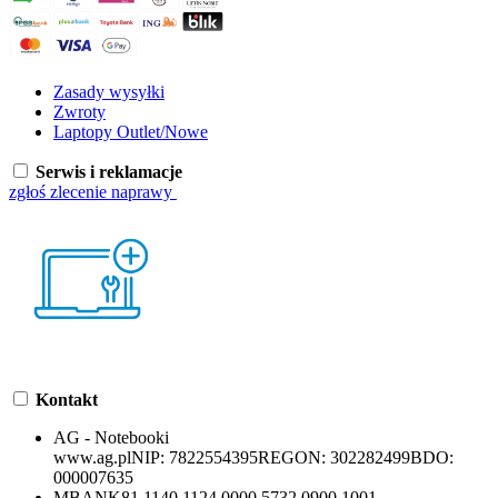
Zasady wysyłki
Zwroty
Laptopy Outlet/Nowe
Serwis i reklamacje
zgłoś zlecenie naprawy
Kontakt
AG - Notebooki
www.ag.pl
NIP:
7822554395
REGON:
302282499
BDO:
000007635
MBANK
81 1140 1124 0000 5732 0900 1001