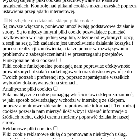
wykorzystujemy pliki cookies przechowywane na Państwa
urządzeniach. Kontrolę nad plikami cookies można uzyskać poprzez
ustawienia przeglądarki internetowej.
Niezbędne do działania sklepu pliki cookie
Są zawsze włączone, ponieważ umożliwiają podstawowe działanie
strony. Są to między innymi pliki cookie pozwalające pamiętać
użytkownika w ciągu jednej sesji lub, zależnie od wybranych opcji,
z sesji na sesję. Ich zadaniem jest umożliwienie działania koszyka i
procesu realizacji zamówienia, a także pomoc w rozwiązywaniu
problemów z zabezpieczeniami i w przestrzeganiu przepisów.
Funkcjonalne pliki cookies
Pliki cookie funkcjonalne pomagają nam poprawiać efektywność
prowadzonych działań marketingowych oraz dostosowywać je do
Twoich potrzeb i preferencji np. poprzez zapamiętanie wszelkich
wyborów dokonywanych na stronach.
Analityczne pliki cookies
Pliki analityczne cookie pomagają właścicielowi sklepu zrozumieć,
w jaki sposób odwiedzający wchodzi w interakcję ze sklepem,
poprzez anonimowe zbieranie i raportowanie informacji. Ten rodzaj
cookies pozwala nam mierzyć ilość wizyt i zbierać informacje o
źródłach ruchu, dzięki czemu możemy poprawić działanie naszej
strony.
Reklamowe pliki cookies
Pliki cookie reklamowe służą do promowania niektórych usług,