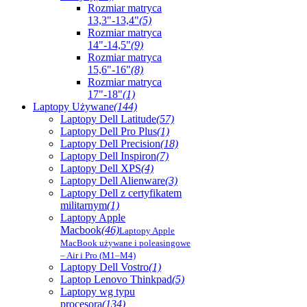
Rozmiar matryca
13,3"-13,4"
(5)
Rozmiar matryca
14"-14,5"
(9)
Rozmiar matryca
15,6"-16"
(8)
Rozmiar matryca
17"-18"
(1)
Laptopy Używane
(144)
Laptopy Dell Latitude
(57)
Laptopy Dell Pro Plus
(1)
Laptopy Dell Precision
(18)
Laptopy Dell Inspiron
(7)
Laptopy Dell XPS
(4)
Laptopy Dell Alienware
(3)
Laptopy Dell z certyfikatem
militarnym
(1)
Laptopy Apple
Macbook
(46)
Laptopy Apple
MacBook używane i poleasingowe
– Air i Pro (M1–M4)
Laptopy Dell Vostro
(1)
Laptop Lenovo Thinkpad
(5)
Laptopy wg typu
procesora
(134)