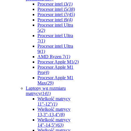
Procesor intel i3
(1)
Procesor intel i5
(38)
Procesor intel i7
(45)
Procesor intel i9
(4)
Procesor intel Ultra
5
(2)
Procesor intel Ultra
7
(1)
Procesor intel Ultra
9
(1)
AMD Ryzen 7
(1)
Procesor Apple M1
(2)
Procesor Apple M1
Pro
(4)
Procesor Apple M1
Max
(29)
Laptopy wg rozmiaru
matrycy
(141)
Wielkość matrycy
11"-12"
(1)
Wielkość matrycy
13,3"-13,4"
(8)
Wielkość matrycy
14"-14,5"
(63)
Wielkość matrycy