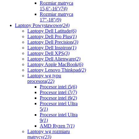
Rozmiar matryca
15,6"-16"
(74)
Rozmiar matryca
17"-18"
(9)
Laptopy Powystawowe
(24)
Laptopy Dell Latitude
(6)
Laptopy Dell Pro Plus
(1)
Laptopy Dell Precision
(3)
Laptopy Dell Inspiron
(1)
Laptopy Dell XPS
(3)
Laptopy Dell Alienware
(2)
Laptopy Apple MacBook
(6)
Laptopy Lenovo Thinkpad
(2)
Laptopy wg typu
procesora
(22)
Procesor intel i5
(6)
Procesor intel i7
(7)
Procesor intel i9
(2)
Procesor intel Ultra
5
(1)
Procesor intel Ultra
9
(1)
AMD Ryzen 7
(1)
Laptopy wg rozmiaru
matrycy
(23)