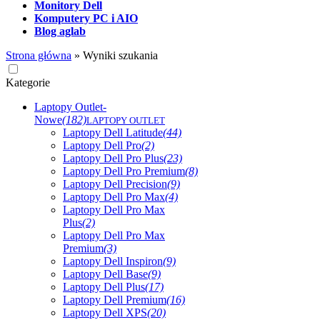
Monitory Dell
Komputery PC i AIO
Blog aglab
Strona główna
»
Wyniki szukania
Kategorie
Laptopy Outlet-
Nowe
(182)
LAPTOPY OUTLET
Laptopy Dell Latitude
(44)
Laptopy Dell Pro
(2)
Laptopy Dell Pro Plus
(23)
Laptopy Dell Pro Premium
(8)
Laptopy Dell Precision
(9)
Laptopy Dell Pro Max
(4)
Laptopy Dell Pro Max
Plus
(2)
Laptopy Dell Pro Max
Premium
(3)
Laptopy Dell Inspiron
(9)
Laptopy Dell Base
(9)
Laptopy Dell Plus
(17)
Laptopy Dell Premium
(16)
Laptopy Dell XPS
(20)