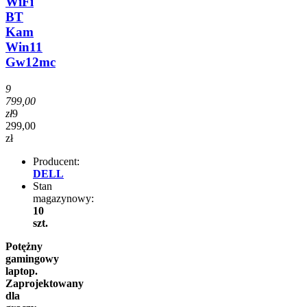
WiFi
BT
Kam
Win11
Gw12mc
9
799,00
zł
9
299,00
zł
Producent:
DELL
Stan
magazynowy:
10
szt.
Potężny
gamingowy
laptop.
Zaprojektowany
dla