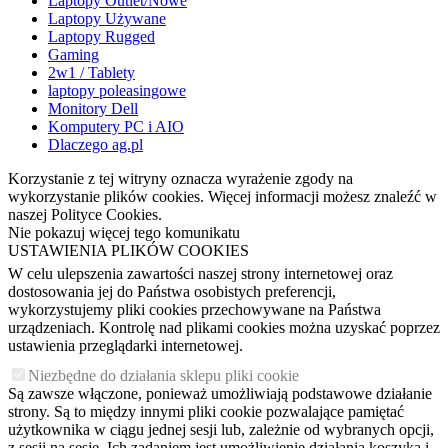
Laptopy Outlet/Nowe
Laptopy Używane
Laptopy Rugged
Gaming
2w1 / Tablety
laptopy poleasingowe
Monitory Dell
Komputery PC i AIO
Dlaczego ag.pl
Korzystanie z tej witryny oznacza wyrażenie zgody na
wykorzystanie plików cookies. Więcej informacji możesz znaleźć w
naszej Polityce Cookies.
Nie pokazuj więcej tego komunikatu
USTAWIENIA PLIKÓW COOKIES
W celu ulepszenia zawartości naszej strony internetowej oraz
dostosowania jej do Państwa osobistych preferencji,
wykorzystujemy pliki cookies przechowywane na Państwa
urządzeniach. Kontrolę nad plikami cookies można uzyskać poprzez
ustawienia przeglądarki internetowej.
Niezbędne do działania sklepu pliki cookie
Są zawsze włączone, ponieważ umożliwiają podstawowe działanie
strony. Są to między innymi pliki cookie pozwalające pamiętać
użytkownika w ciągu jednej sesji lub, zależnie od wybranych opcji,
z sesji na sesję. Ich zadaniem jest umożliwienie działania koszyka i