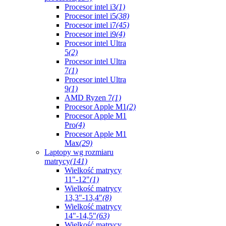
Procesor intel i3
(1)
Procesor intel i5
(38)
Procesor intel i7
(45)
Procesor intel i9
(4)
Procesor intel Ultra
5
(2)
Procesor intel Ultra
7
(1)
Procesor intel Ultra
9
(1)
AMD Ryzen 7
(1)
Procesor Apple M1
(2)
Procesor Apple M1
Pro
(4)
Procesor Apple M1
Max
(29)
Laptopy wg rozmiaru
matrycy
(141)
Wielkość matrycy
11"-12"
(1)
Wielkość matrycy
13,3"-13,4"
(8)
Wielkość matrycy
14"-14,5"
(63)
Wielkość matrycy