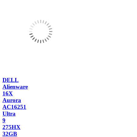
DELL
Alienware
16X
Aurora
AC16251
Ultra
9
275HX
32GB