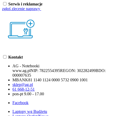
Serwis i reklamacje
zgłoś zlecenie naprawy
Kontakt
AG - Notebooki
www.ag.pl
NIP:
7822554395
REGON:
302282499
BDO:
000007635
MBANK
81 1140 1124 0000 5732 0900 1001
sklep@ag.pl
61 668-12-51
pon-pt 9.00 - 17.00
Facebook
Laptopy wg Budżetu