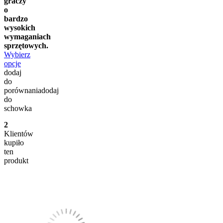
graczy
o
bardzo
wysokich
wymaganiach
sprzętowych.
Wybierz
opcje
dodaj
do
porównania
dodaj
do
schowka
2
Klientów
kupiło
ten
produkt