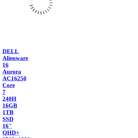
DELL
Alienware
16
Aurora
AC16250
Core
7
240H
16GB
1TB
SSD
16"
QHD+