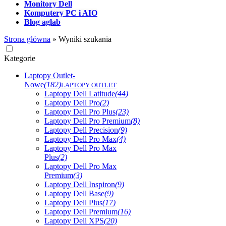
Monitory Dell
Komputery PC i AIO
Blog aglab
Strona główna
»
Wyniki szukania
Kategorie
Laptopy Outlet-
Nowe
(182)
LAPTOPY OUTLET
Laptopy Dell Latitude
(44)
Laptopy Dell Pro
(2)
Laptopy Dell Pro Plus
(23)
Laptopy Dell Pro Premium
(8)
Laptopy Dell Precision
(9)
Laptopy Dell Pro Max
(4)
Laptopy Dell Pro Max
Plus
(2)
Laptopy Dell Pro Max
Premium
(3)
Laptopy Dell Inspiron
(9)
Laptopy Dell Base
(9)
Laptopy Dell Plus
(17)
Laptopy Dell Premium
(16)
Laptopy Dell XPS
(20)