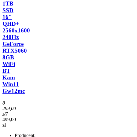
1TB
SSD
16"
QHD+
2560x1600
240Hz
GeForce
RTX5060
8GB
WiFi
BT
Kam
Win11
Gw12mc
8
299,00
zł
7
499,00
zł
Producent: