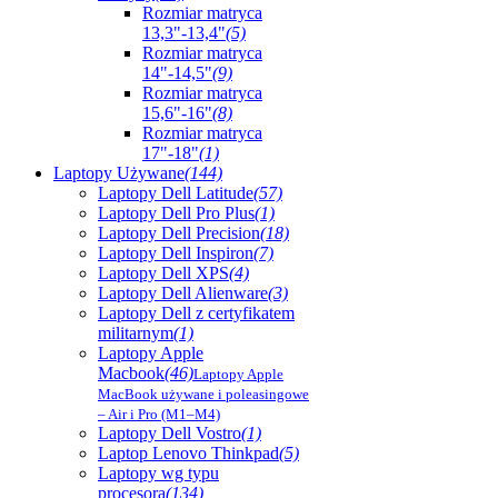
Rozmiar matryca
13,3"-13,4"
(5)
Rozmiar matryca
14"-14,5"
(9)
Rozmiar matryca
15,6"-16"
(8)
Rozmiar matryca
17"-18"
(1)
Laptopy Używane
(144)
Laptopy Dell Latitude
(57)
Laptopy Dell Pro Plus
(1)
Laptopy Dell Precision
(18)
Laptopy Dell Inspiron
(7)
Laptopy Dell XPS
(4)
Laptopy Dell Alienware
(3)
Laptopy Dell z certyfikatem
militarnym
(1)
Laptopy Apple
Macbook
(46)
Laptopy Apple
MacBook używane i poleasingowe
– Air i Pro (M1–M4)
Laptopy Dell Vostro
(1)
Laptop Lenovo Thinkpad
(5)
Laptopy wg typu
procesora
(134)