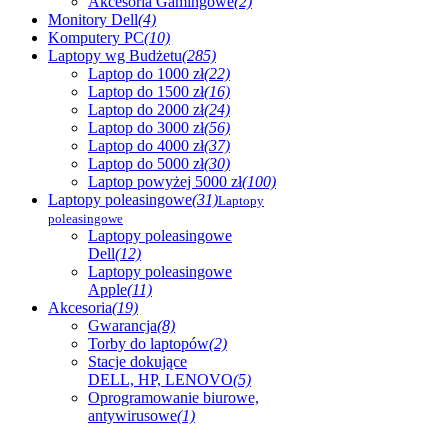
Akcesoria Gamingowe
(2)
Monitory Dell
(4)
Komputery PC
(10)
Laptopy wg Budżetu
(285)
Laptop do 1000 zł
(22)
Laptop do 1500 zł
(16)
Laptop do 2000 zł
(24)
Laptop do 3000 zł
(56)
Laptop do 4000 zł
(37)
Laptop do 5000 zł
(30)
Laptop powyżej 5000 zł
(100)
Laptopy poleasingowe
(31)
Laptopy
poleasingowe
Laptopy poleasingowe
Dell
(12)
Laptopy poleasingowe
Apple
(11)
Akcesoria
(19)
Gwarancja
(8)
Torby do laptopów
(2)
Stacje dokujące
DELL, HP, LENOVO
(5)
Oprogramowanie biurowe,
antywirusowe
(1)