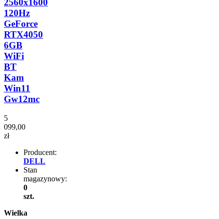
2560x1600
120Hz
GeForce
RTX4050
6GB
WiFi
BT
Kam
Win11
Gw12mc
5
099,00
zł
Producent:
DELL
Stan
magazynowy:
0
szt.
Wielka