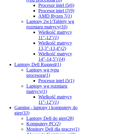
Procesor intel i5
(6)
Procesor intel i7
(9)
AMD Ryzen 7
(1)
Laptopy 2w1/Tablety wg
rozmiaru matrycy
(16)
Wielkość matrycy
11"-12"
(1)
Wielkość matrycy
13,3"-13,4"
(2)
Wielkość matrycy
14"-14,5"
(14)
Laptopy Dell Rugged
(1)
Laptopy wg typu
procesora
(1)
Procesor intel i5
(1)
Laptopy wg rozmiaru
matrycy
(1)
Wielkość matrycy
11"-12"
(1)
Gaming - laptopy i komputery do
gier
(33)
Laptopy Dell do gier
(28)
Komputery PC
(2)
Monitory Dell dla graczy
(1)