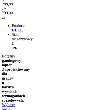
299,00
zł
8
799,00
zł
Producent:
DELL
Stan
magazynowy:
1
szt.
Potężny
gamingowy
laptop.
Zaprojektowany
dla
graczy
o
bardzo
wysokich
wymaganiach
sprzętowych.
Wybierz
opcje