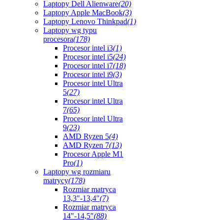
Laptopy Dell Alienware
(20)
Laptopy Apple MacBook
(3)
Laptopy Lenovo Thinkpad
(1)
Laptopy wg typu
procesora
(178)
Procesor intel i3
(1)
Procesor intel i5
(24)
Procesor intel i7
(18)
Procesor intel i9
(3)
Procesor intel Ultra
5
(27)
Procesor intel Ultra
7
(65)
Procesor intel Ultra
9
(23)
AMD Ryzen 5
(4)
AMD Ryzen 7
(13)
Procesor Apple M1
Pro
(1)
Laptopy wg rozmiaru
matrycy
(178)
Rozmiar matryca
13,3"-13,4"
(7)
Rozmiar matryca
14"-14,5"
(88)