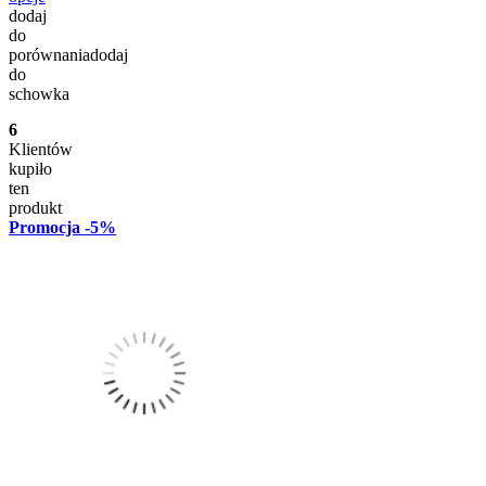
dodaj
do
porównania
dodaj
do
schowka
6
Klientów
kupiło
ten
produkt
Promocja
-5%