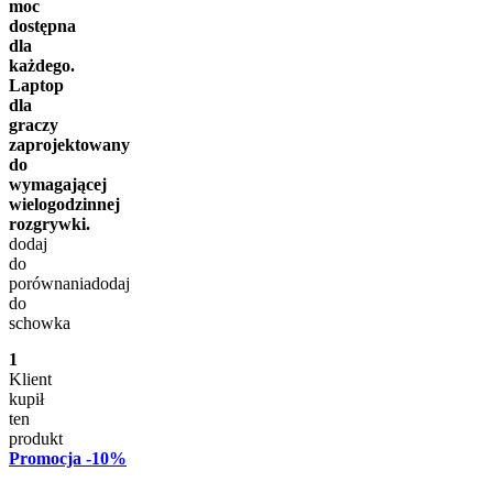
moc
dostępna
dla
każdego.
Laptop
dla
graczy
zaprojektowany
do
wymagającej
wielogodzinnej
rozgrywki.
dodaj
do
porównania
dodaj
do
schowka
1
Klient
kupił
ten
produkt
Promocja
-10%