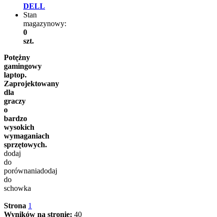
DELL
Stan
magazynowy:
0
szt.
Potężny
gamingowy
laptop.
Zaprojektowany
dla
graczy
o
bardzo
wysokich
wymaganiach
sprzętowych.
dodaj
do
porównania
dodaj
do
schowka
Strona
1
Wyników na stronie:
40