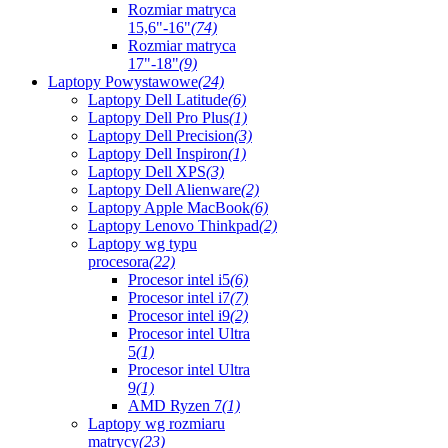
Rozmiar matryca
15,6"-16"
(74)
Rozmiar matryca
17"-18"
(9)
Laptopy Powystawowe
(24)
Laptopy Dell Latitude
(6)
Laptopy Dell Pro Plus
(1)
Laptopy Dell Precision
(3)
Laptopy Dell Inspiron
(1)
Laptopy Dell XPS
(3)
Laptopy Dell Alienware
(2)
Laptopy Apple MacBook
(6)
Laptopy Lenovo Thinkpad
(2)
Laptopy wg typu
procesora
(22)
Procesor intel i5
(6)
Procesor intel i7
(7)
Procesor intel i9
(2)
Procesor intel Ultra
5
(1)
Procesor intel Ultra
9
(1)
AMD Ryzen 7
(1)
Laptopy wg rozmiaru
matrycy
(23)