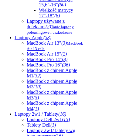
15,6"-16"
(60)
Wielkość matrycy
17"-18"
(8)
Laptopy używane z
defektami
(2)
Tanie laptopy
poleasingowe i uszkodzone
Laptopy Apple
(53)
MacBook Air 13"
(3)
MacBook
Air 13 cala
MacBook Air 15"
(2)
MacBook Pro 14"
(8)
MacBook Pro 16"
(36)
MacBook z chipem Apple
M1
(32)
MacBook z chipem Apple
M2
(10)
MacBook z chipem Apple
M3
(5)
MacBook z chipem Apple
M4
(1)
Laptopy 2w1 / Tablety
(16)
Laptopy Dell 2w1
(15)
Tablety Dell
(1)
Laptopy 2w1/Tablety wg
typu procesora
(16)