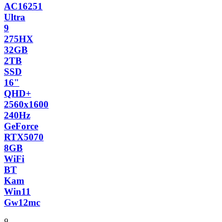
AC16251
Ultra
9
275HX
32GB
2TB
SSD
16"
QHD+
2560x1600
240Hz
GeForce
RTX5070
8GB
WiFi
BT
Kam
Win11
Gw12mc
9