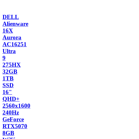
DELL
Alienware
16X
Aurora
AC16251
Ultra
9
275HX
32GB
1TB
SSD
16"
QHD+
2560x1600
240Hz
GeForce
RTX5070
8GB