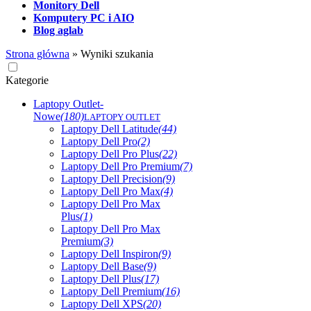
Monitory Dell
Komputery PC i AIO
Blog aglab
Strona główna
»
Wyniki szukania
Kategorie
Laptopy Outlet-
Nowe
(180)
LAPTOPY OUTLET
Laptopy Dell Latitude
(44)
Laptopy Dell Pro
(2)
Laptopy Dell Pro Plus
(22)
Laptopy Dell Pro Premium
(7)
Laptopy Dell Precision
(9)
Laptopy Dell Pro Max
(4)
Laptopy Dell Pro Max
Plus
(1)
Laptopy Dell Pro Max
Premium
(3)
Laptopy Dell Inspiron
(9)
Laptopy Dell Base
(9)
Laptopy Dell Plus
(17)
Laptopy Dell Premium
(16)
Laptopy Dell XPS
(20)