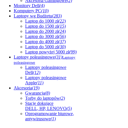
Akcesoria Gamingowe
(2)
Monitory Dell
(4)
Komputery PC
(10)
Laptopy wg Budżetu
(283)
Laptop do 1000 zł
(22)
Laptop do 1500 zł
(15)
Laptop do 2000 zł
(24)
Laptop do 3000 zł
(56)
Laptop do 4000 zł
(37)
Laptop do 5000 zł
(30)
Laptop powyżej 5000 zł
(99)
Laptopy poleasingowe
(31)
Laptopy
poleasingowe
Laptopy poleasingowe
Dell
(12)
Laptopy poleasingowe
Apple
(11)
Akcesoria
(19)
Gwarancja
(8)
Torby do laptopów
(2)
Stacje dokujące
DELL, HP, LENOVO
(5)
Oprogramowanie biurowe,
antywirusowe
(1)