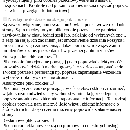
wykorzystujemy pliki cookies przechowywane na Państwa
urządzeniach. Kontrolę nad plikami cookies można uzyskać poprzez
ustawienia przeglądarki internetowej.
Niezbędne do działania sklepu pliki cookie
Są zawsze włączone, ponieważ umożliwiają podstawowe działanie
strony. Są to między innymi pliki cookie pozwalające pamiętać
użytkownika w ciągu jednej sesji lub, zależnie od wybranych opcji,
z sesji na sesję. Ich zadaniem jest umożliwienie działania koszyka i
procesu realizacji zamówienia, a także pomoc w rozwiązywaniu
problemów z zabezpieczeniami i w przestrzeganiu przepisów.
Funkcjonalne pliki cookies
Pliki cookie funkcjonalne pomagają nam poprawiać efektywność
prowadzonych działań marketingowych oraz dostosowywać je do
Twoich potrzeb i preferencji np. poprzez zapamiętanie wszelkich
wyborów dokonywanych na stronach.
Analityczne pliki cookies
Pliki analityczne cookie pomagają właścicielowi sklepu zrozumieć,
w jaki sposób odwiedzający wchodzi w interakcję ze sklepem,
poprzez anonimowe zbieranie i raportowanie informacji. Ten rodzaj
cookies pozwala nam mierzyć ilość wizyt i zbierać informacje o
źródłach ruchu, dzięki czemu możemy poprawić działanie naszej
strony.
Reklamowe pliki cookies
Pliki cookie reklamowe służą do promowania niektórych usług,