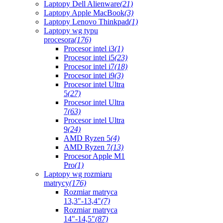
Laptopy Dell Alienware
(21)
Laptopy Apple MacBook
(3)
Laptopy Lenovo Thinkpad
(1)
Laptopy wg typu
procesora
(176)
Procesor intel i3
(1)
Procesor intel i5
(23)
Procesor intel i7
(18)
Procesor intel i9
(3)
Procesor intel Ultra
5
(27)
Procesor intel Ultra
7
(63)
Procesor intel Ultra
9
(24)
AMD Ryzen 5
(4)
AMD Ryzen 7
(13)
Procesor Apple M1
Pro
(1)
Laptopy wg rozmiaru
matrycy
(176)
Rozmiar matryca
13,3"-13,4"
(7)
Rozmiar matryca
14"-14,5"
(87)