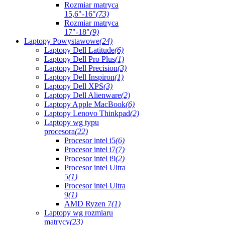
Rozmiar matryca
15,6"-16"
(73)
Rozmiar matryca
17"-18"
(9)
Laptopy Powystawowe
(24)
Laptopy Dell Latitude
(6)
Laptopy Dell Pro Plus
(1)
Laptopy Dell Precision
(3)
Laptopy Dell Inspiron
(1)
Laptopy Dell XPS
(3)
Laptopy Dell Alienware
(2)
Laptopy Apple MacBook
(6)
Laptopy Lenovo Thinkpad
(2)
Laptopy wg typu
procesora
(22)
Procesor intel i5
(6)
Procesor intel i7
(7)
Procesor intel i9
(2)
Procesor intel Ultra
5
(1)
Procesor intel Ultra
9
(1)
AMD Ryzen 7
(1)
Laptopy wg rozmiaru
matrycy
(23)