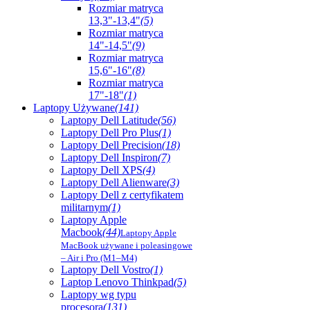
Rozmiar matryca
13,3"-13,4"
(5)
Rozmiar matryca
14"-14,5"
(9)
Rozmiar matryca
15,6"-16"
(8)
Rozmiar matryca
17"-18"
(1)
Laptopy Używane
(141)
Laptopy Dell Latitude
(56)
Laptopy Dell Pro Plus
(1)
Laptopy Dell Precision
(18)
Laptopy Dell Inspiron
(7)
Laptopy Dell XPS
(4)
Laptopy Dell Alienware
(3)
Laptopy Dell z certyfikatem
militarnym
(1)
Laptopy Apple
Macbook
(44)
Laptopy Apple
MacBook używane i poleasingowe
– Air i Pro (M1–M4)
Laptopy Dell Vostro
(1)
Laptop Lenovo Thinkpad
(5)
Laptopy wg typu
procesora
(131)