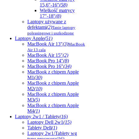
15,6"-16"
(58)
Wielkość matrycy
17"-18"
(8)
Laptopy używane z
defektami
(2)
Tanie laptopy
poleasingowe i uszkodzone
Laptopy Apple
(51)
MacBook Air 13"
(3)
MacBook
Air 13 cala
MacBook Air 15"
(2)
MacBook Pro 14"
(8)
MacBook Pro 16"
(34)
MacBook z chipem Apple
M1
(30)
MacBook z chipem Apple
M2
(10)
MacBook z chipem Apple
M3
(5)
MacBook z chipem Apple
M4
(1)
Laptopy 2w1 / Tablety
(16)
Laptopy Dell 2w1
(15)
Tablety Dell
(1)
Laptopy 2w1/Tablety wg
typu procesora
(16)