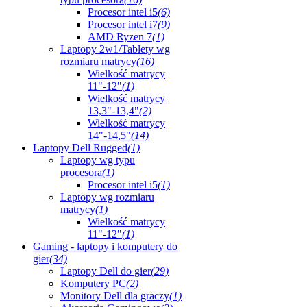
Procesor intel i5
(6)
Procesor intel i7
(9)
AMD Ryzen 7
(1)
Laptopy 2w1/Tablety wg
rozmiaru matrycy
(16)
Wielkość matrycy
11"-12"
(1)
Wielkość matrycy
13,3"-13,4"
(2)
Wielkość matrycy
14"-14,5"
(14)
Laptopy Dell Rugged
(1)
Laptopy wg typu
procesora
(1)
Procesor intel i5
(1)
Laptopy wg rozmiaru
matrycy
(1)
Wielkość matrycy
11"-12"
(1)
Gaming - laptopy i komputery do
gier
(34)
Laptopy Dell do gier
(29)
Komputery PC
(2)
Monitory Dell dla graczy
(1)