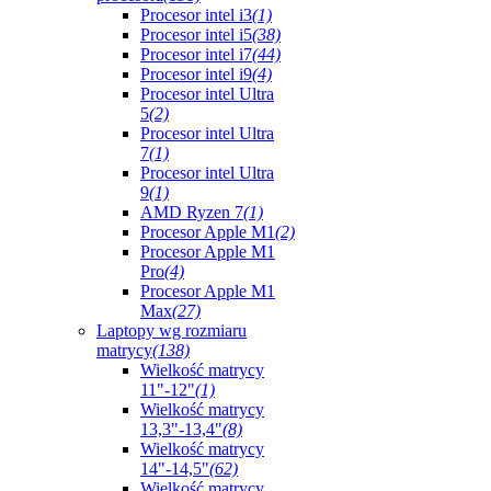
Procesor intel i3
(1)
Procesor intel i5
(38)
Procesor intel i7
(44)
Procesor intel i9
(4)
Procesor intel Ultra
5
(2)
Procesor intel Ultra
7
(1)
Procesor intel Ultra
9
(1)
AMD Ryzen 7
(1)
Procesor Apple M1
(2)
Procesor Apple M1
Pro
(4)
Procesor Apple M1
Max
(27)
Laptopy wg rozmiaru
matrycy
(138)
Wielkość matrycy
11"-12"
(1)
Wielkość matrycy
13,3"-13,4"
(8)
Wielkość matrycy
14"-14,5"
(62)
Wielkość matrycy