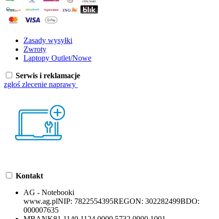
Zasady wysyłki
Zwroty
Laptopy Outlet/Nowe
Serwis i reklamacje
zgłoś zlecenie naprawy
Kontakt
AG - Notebooki
www.ag.pl
NIP:
7822554395
REGON:
302282499
BDO:
000007635
MBANK
81 1140 1124 0000 5732 0900 1001