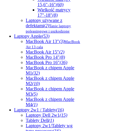
15,6"-16"
(60)
Wielkość matrycy
17"-18"
(8)
Laptopy używane z
defektami
(2)
Tanie laptopy
poleasingowe i uszkodzone
Laptopy Apple
(53)
MacBook Air 13"
(3)
MacBook
Air 13 cala
MacBook Air 15"
(2)
MacBook Pro 14"
(8)
MacBook Pro 16"
(36)
MacBook z chipem Apple
M1
(32)
MacBook z chipem Apple
M2
(10)
MacBook z chipem Apple
M3
(5)
MacBook z chipem Apple
M4
(1)
Laptopy 2w1 / Tablety
(16)
Laptopy Dell 2w1
(15)
Tablety Dell
(1)
Laptopy 2w1/Tablety wg
typu procesora
(16)