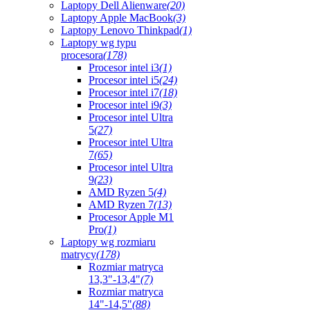
Laptopy Dell Alienware
(20)
Laptopy Apple MacBook
(3)
Laptopy Lenovo Thinkpad
(1)
Laptopy wg typu
procesora
(178)
Procesor intel i3
(1)
Procesor intel i5
(24)
Procesor intel i7
(18)
Procesor intel i9
(3)
Procesor intel Ultra
5
(27)
Procesor intel Ultra
7
(65)
Procesor intel Ultra
9
(23)
AMD Ryzen 5
(4)
AMD Ryzen 7
(13)
Procesor Apple M1
Pro
(1)
Laptopy wg rozmiaru
matrycy
(178)
Rozmiar matryca
13,3"-13,4"
(7)
Rozmiar matryca
14"-14,5"
(88)