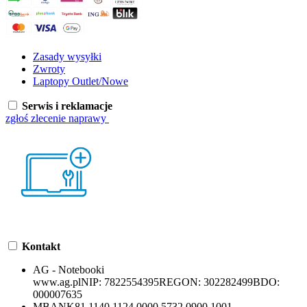
Zasady wysyłki
Zwroty
Laptopy Outlet/Nowe
Serwis i reklamacje
zgłoś zlecenie naprawy
Kontakt
AG - Notebooki
www.ag.pl
NIP:
7822554395
REGON:
302282499
BDO:
000007635
MBANK
81 1140 1124 0000 5732 0900 1001