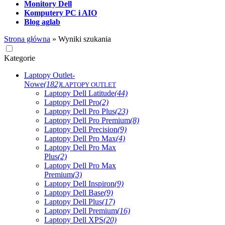
Monitory Dell
Komputery PC i AIO
Blog aglab
Strona główna
»
Wyniki szukania
Kategorie
Laptopy Outlet-
Nowe
(182)
LAPTOPY OUTLET
Laptopy Dell Latitude
(44)
Laptopy Dell Pro
(2)
Laptopy Dell Pro Plus
(23)
Laptopy Dell Pro Premium
(8)
Laptopy Dell Precision
(9)
Laptopy Dell Pro Max
(4)
Laptopy Dell Pro Max
Plus
(2)
Laptopy Dell Pro Max
Premium
(3)
Laptopy Dell Inspiron
(9)
Laptopy Dell Base
(9)
Laptopy Dell Plus
(17)
Laptopy Dell Premium
(16)
Laptopy Dell XPS
(20)