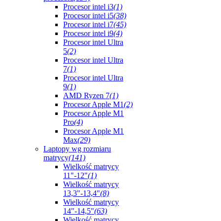
Procesor intel i3
(1)
Procesor intel i5
(38)
Procesor intel i7
(45)
Procesor intel i9
(4)
Procesor intel Ultra
5
(2)
Procesor intel Ultra
7
(1)
Procesor intel Ultra
9
(1)
AMD Ryzen 7
(1)
Procesor Apple M1
(2)
Procesor Apple M1
Pro
(4)
Procesor Apple M1
Max
(29)
Laptopy wg rozmiaru
matrycy
(141)
Wielkość matrycy
11"-12"
(1)
Wielkość matrycy
13,3"-13,4"
(8)
Wielkość matrycy
14"-14,5"
(63)
Wielkość matrycy