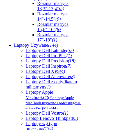
Rozmiar matryca
13,3"-13,4"
(5)
Rozmiar matryca
14"-14,5"
(9)
Rozmiar matryca
15,6"-16"
(8)
Rozmiar matryca
17"-18"
(1)
Laptopy Używane
(144)
Laptopy Dell Latitude
(57)
Laptopy Dell Pro Plus
(1)
Laptopy Dell Precision
(18)
Laptopy Dell Inspiron
(7)
Laptopy Dell XPS
(4)
Laptopy Dell Alienware
(3)
Laptopy Dell z certyfikatem
militarnym
(1)
Laptopy Apple
Macbook
(46)
Laptopy Apple
MacBook używane i poleasingowe
– Air i Pro (M1–M4)
Laptopy Dell Vostro
(1)
Laptop Lenovo Thinkpad
(5)
Laptopy wg typu
procesora
(134)