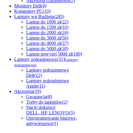
Akcesoria Gamingowe
(2)
Monitory Dell
(4)
Komputery PC
(10)
Laptopy wg Budżetu
(285)
Laptop do 1000 zł
(22)
Laptop do 1500 zł
(16)
Laptop do 2000 zł
(24)
Laptop do 3000 zł
(56)
Laptop do 4000 zł
(37)
Laptop do 5000 zł
(30)
Laptop powyżej 5000 zł
(100)
Laptopy poleasingowe
(31)
Laptopy
poleasingowe
Laptopy poleasingowe
Dell
(12)
Laptopy poleasingowe
Apple
(11)
Akcesoria
(19)
Gwarancja
(8)
Torby do laptopów
(2)
Stacje dokujące
DELL, HP, LENOVO
(5)
Oprogramowanie biurowe,
antywirusowe
(1)