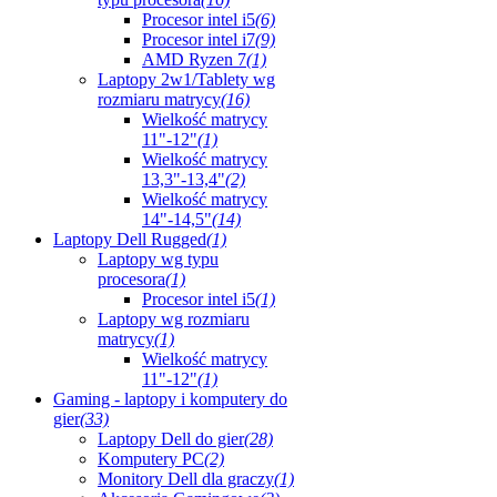
Procesor intel i5
(6)
Procesor intel i7
(9)
AMD Ryzen 7
(1)
Laptopy 2w1/Tablety wg
rozmiaru matrycy
(16)
Wielkość matrycy
11"-12"
(1)
Wielkość matrycy
13,3"-13,4"
(2)
Wielkość matrycy
14"-14,5"
(14)
Laptopy Dell Rugged
(1)
Laptopy wg typu
procesora
(1)
Procesor intel i5
(1)
Laptopy wg rozmiaru
matrycy
(1)
Wielkość matrycy
11"-12"
(1)
Gaming - laptopy i komputery do
gier
(33)
Laptopy Dell do gier
(28)
Komputery PC
(2)
Monitory Dell dla graczy
(1)