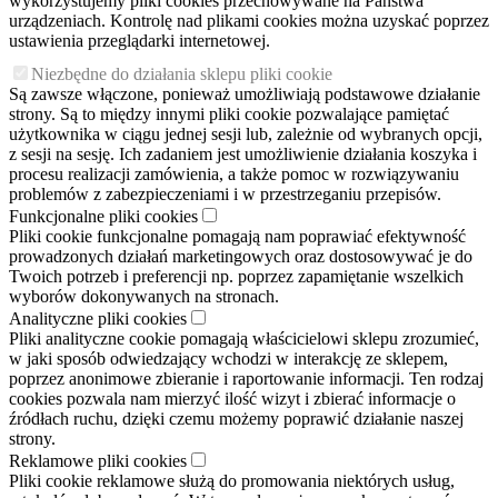
wykorzystujemy pliki cookies przechowywane na Państwa
urządzeniach. Kontrolę nad plikami cookies można uzyskać poprzez
ustawienia przeglądarki internetowej.
Niezbędne do działania sklepu pliki cookie
Są zawsze włączone, ponieważ umożliwiają podstawowe działanie
strony. Są to między innymi pliki cookie pozwalające pamiętać
użytkownika w ciągu jednej sesji lub, zależnie od wybranych opcji,
z sesji na sesję. Ich zadaniem jest umożliwienie działania koszyka i
procesu realizacji zamówienia, a także pomoc w rozwiązywaniu
problemów z zabezpieczeniami i w przestrzeganiu przepisów.
Funkcjonalne pliki cookies
Pliki cookie funkcjonalne pomagają nam poprawiać efektywność
prowadzonych działań marketingowych oraz dostosowywać je do
Twoich potrzeb i preferencji np. poprzez zapamiętanie wszelkich
wyborów dokonywanych na stronach.
Analityczne pliki cookies
Pliki analityczne cookie pomagają właścicielowi sklepu zrozumieć,
w jaki sposób odwiedzający wchodzi w interakcję ze sklepem,
poprzez anonimowe zbieranie i raportowanie informacji. Ten rodzaj
cookies pozwala nam mierzyć ilość wizyt i zbierać informacje o
źródłach ruchu, dzięki czemu możemy poprawić działanie naszej
strony.
Reklamowe pliki cookies
Pliki cookie reklamowe służą do promowania niektórych usług,