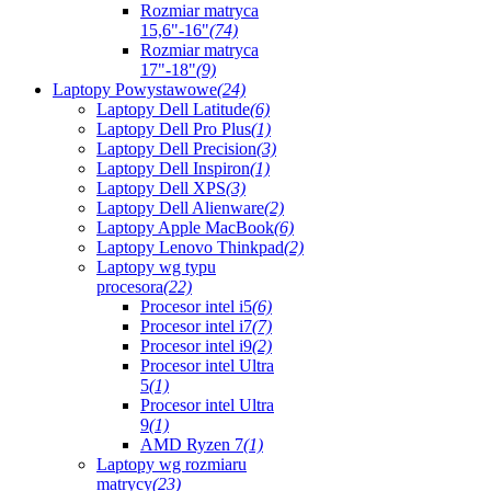
Rozmiar matryca
15,6"-16"
(74)
Rozmiar matryca
17"-18"
(9)
Laptopy Powystawowe
(24)
Laptopy Dell Latitude
(6)
Laptopy Dell Pro Plus
(1)
Laptopy Dell Precision
(3)
Laptopy Dell Inspiron
(1)
Laptopy Dell XPS
(3)
Laptopy Dell Alienware
(2)
Laptopy Apple MacBook
(6)
Laptopy Lenovo Thinkpad
(2)
Laptopy wg typu
procesora
(22)
Procesor intel i5
(6)
Procesor intel i7
(7)
Procesor intel i9
(2)
Procesor intel Ultra
5
(1)
Procesor intel Ultra
9
(1)
AMD Ryzen 7
(1)
Laptopy wg rozmiaru
matrycy
(23)