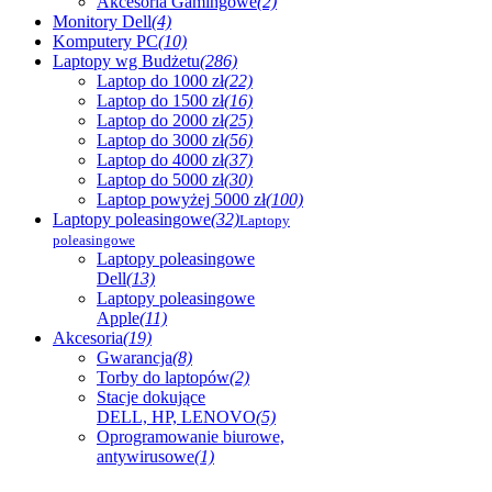
Akcesoria Gamingowe
(2)
Monitory Dell
(4)
Komputery PC
(10)
Laptopy wg Budżetu
(286)
Laptop do 1000 zł
(22)
Laptop do 1500 zł
(16)
Laptop do 2000 zł
(25)
Laptop do 3000 zł
(56)
Laptop do 4000 zł
(37)
Laptop do 5000 zł
(30)
Laptop powyżej 5000 zł
(100)
Laptopy poleasingowe
(32)
Laptopy
poleasingowe
Laptopy poleasingowe
Dell
(13)
Laptopy poleasingowe
Apple
(11)
Akcesoria
(19)
Gwarancja
(8)
Torby do laptopów
(2)
Stacje dokujące
DELL, HP, LENOVO
(5)
Oprogramowanie biurowe,
antywirusowe
(1)