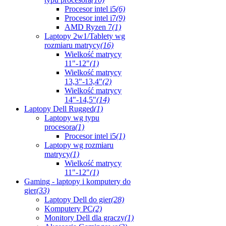
Procesor intel i5
(6)
Procesor intel i7
(9)
AMD Ryzen 7
(1)
Laptopy 2w1/Tablety wg
rozmiaru matrycy
(16)
Wielkość matrycy
11"-12"
(1)
Wielkość matrycy
13,3"-13,4"
(2)
Wielkość matrycy
14"-14,5"
(14)
Laptopy Dell Rugged
(1)
Laptopy wg typu
procesora
(1)
Procesor intel i5
(1)
Laptopy wg rozmiaru
matrycy
(1)
Wielkość matrycy
11"-12"
(1)
Gaming - laptopy i komputery do
gier
(33)
Laptopy Dell do gier
(28)
Komputery PC
(2)
Monitory Dell dla graczy
(1)