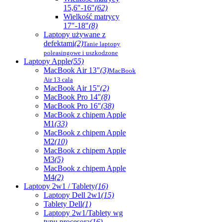
15,6"-16"
(62)
Wielkość matrycy
17"-18"
(8)
Laptopy używane z
defektami
(2)
Tanie laptopy
poleasingowe i uszkodzone
Laptopy Apple
(55)
MacBook Air 13"
(3)
MacBook
Air 13 cala
MacBook Air 15"
(2)
MacBook Pro 14"
(8)
MacBook Pro 16"
(38)
MacBook z chipem Apple
M1
(33)
MacBook z chipem Apple
M2
(10)
MacBook z chipem Apple
M3
(5)
MacBook z chipem Apple
M4
(2)
Laptopy 2w1 / Tablety
(16)
Laptopy Dell 2w1
(15)
Tablety Dell
(1)
Laptopy 2w1/Tablety wg
typu procesora
(16)