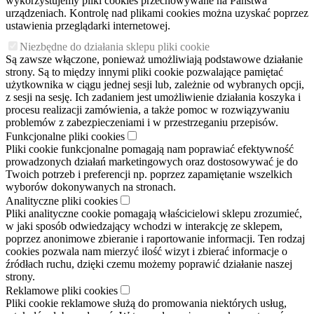
wykorzystujemy pliki cookies przechowywane na Państwa
urządzeniach. Kontrolę nad plikami cookies można uzyskać poprzez
ustawienia przeglądarki internetowej.
Niezbędne do działania sklepu pliki cookie
Są zawsze włączone, ponieważ umożliwiają podstawowe działanie
strony. Są to między innymi pliki cookie pozwalające pamiętać
użytkownika w ciągu jednej sesji lub, zależnie od wybranych opcji,
z sesji na sesję. Ich zadaniem jest umożliwienie działania koszyka i
procesu realizacji zamówienia, a także pomoc w rozwiązywaniu
problemów z zabezpieczeniami i w przestrzeganiu przepisów.
Funkcjonalne pliki cookies
Pliki cookie funkcjonalne pomagają nam poprawiać efektywność
prowadzonych działań marketingowych oraz dostosowywać je do
Twoich potrzeb i preferencji np. poprzez zapamiętanie wszelkich
wyborów dokonywanych na stronach.
Analityczne pliki cookies
Pliki analityczne cookie pomagają właścicielowi sklepu zrozumieć,
w jaki sposób odwiedzający wchodzi w interakcję ze sklepem,
poprzez anonimowe zbieranie i raportowanie informacji. Ten rodzaj
cookies pozwala nam mierzyć ilość wizyt i zbierać informacje o
źródłach ruchu, dzięki czemu możemy poprawić działanie naszej
strony.
Reklamowe pliki cookies
Pliki cookie reklamowe służą do promowania niektórych usług,