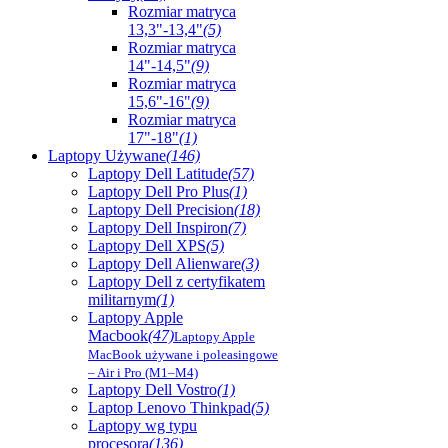
Rozmiar matryca
13,3"-13,4"
(5)
Rozmiar matryca
14"-14,5"
(9)
Rozmiar matryca
15,6"-16"
(9)
Rozmiar matryca
17"-18"
(1)
Laptopy Używane
(146)
Laptopy Dell Latitude
(57)
Laptopy Dell Pro Plus
(1)
Laptopy Dell Precision
(18)
Laptopy Dell Inspiron
(7)
Laptopy Dell XPS
(5)
Laptopy Dell Alienware
(3)
Laptopy Dell z certyfikatem
militarnym
(1)
Laptopy Apple
Macbook
(47)
Laptopy Apple
MacBook używane i poleasingowe
– Air i Pro (M1–M4)
Laptopy Dell Vostro
(1)
Laptop Lenovo Thinkpad
(5)
Laptopy wg typu
procesora
(136)