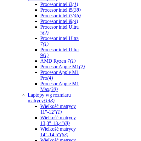
Procesor intel i3
(1)
Procesor intel i5
(38)
Procesor intel i7
(46)
Procesor intel i9
(4)
Procesor intel Ultra
5
(2)
Procesor intel Ultra
7
(1)
Procesor intel Ultra
9
(1)
AMD Ryzen 7
(1)
Procesor Apple M1
(2)
Procesor Apple M1
Pro
(4)
Procesor Apple M1
Max
(30)
Laptopy wg rozmiaru
matrycy
(143)
Wielkość matrycy
11"-12"
(1)
Wielkość matrycy
13,3"-13,4"
(8)
Wielkość matrycy
14"-14,5"
(63)
Wielkość matrycy