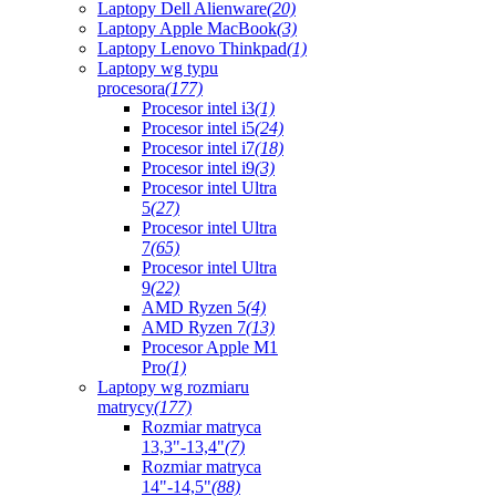
Laptopy Dell Alienware
(20)
Laptopy Apple MacBook
(3)
Laptopy Lenovo Thinkpad
(1)
Laptopy wg typu
procesora
(177)
Procesor intel i3
(1)
Procesor intel i5
(24)
Procesor intel i7
(18)
Procesor intel i9
(3)
Procesor intel Ultra
5
(27)
Procesor intel Ultra
7
(65)
Procesor intel Ultra
9
(22)
AMD Ryzen 5
(4)
AMD Ryzen 7
(13)
Procesor Apple M1
Pro
(1)
Laptopy wg rozmiaru
matrycy
(177)
Rozmiar matryca
13,3"-13,4"
(7)
Rozmiar matryca
14"-14,5"
(88)