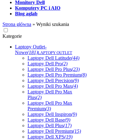
Monitory Dell
Komputery PC i AIO
Blog aglab
Strona główna
»
Wyniki szukania
Kategorie
Laptopy Outlet-
Nowe
(181)
LAPTOPY OUTLET
Laptopy Dell Latitude
(44)
Laptopy Dell Pro
(2)
Laptopy Dell Pro Plus
(23)
Laptopy Dell Pro Premium
(8)
Laptopy Dell Precision
(9)
Laptopy Dell Pro Max
(4)
Laptopy Dell Pro Max
Plus
(2)
Laptopy Dell Pro Max
Premium
(3)
Laptopy Dell Inspiron
(9)
Laptopy Dell Base
(9)
Laptopy Dell Plus
(17)
Laptopy Dell Premium
(15)
Laptopy Dell XPS
(19)