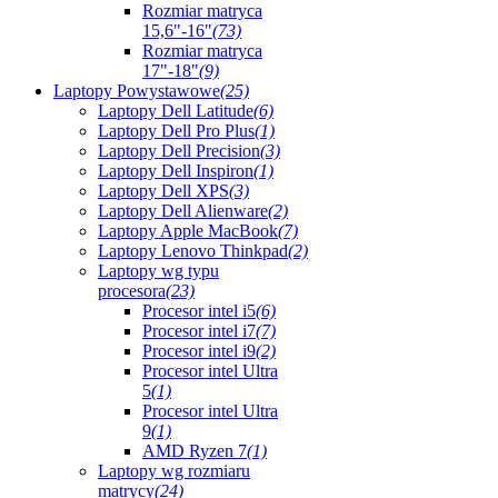
Rozmiar matryca
15,6"-16"
(73)
Rozmiar matryca
17"-18"
(9)
Laptopy Powystawowe
(25)
Laptopy Dell Latitude
(6)
Laptopy Dell Pro Plus
(1)
Laptopy Dell Precision
(3)
Laptopy Dell Inspiron
(1)
Laptopy Dell XPS
(3)
Laptopy Dell Alienware
(2)
Laptopy Apple MacBook
(7)
Laptopy Lenovo Thinkpad
(2)
Laptopy wg typu
procesora
(23)
Procesor intel i5
(6)
Procesor intel i7
(7)
Procesor intel i9
(2)
Procesor intel Ultra
5
(1)
Procesor intel Ultra
9
(1)
AMD Ryzen 7
(1)
Laptopy wg rozmiaru
matrycy
(24)