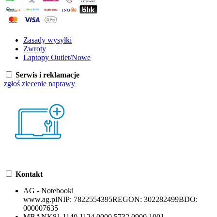
Zasady wysyłki
Zwroty
Laptopy Outlet/Nowe
Serwis i reklamacje
zgłoś zlecenie naprawy
Kontakt
AG - Notebooki
www.ag.pl
NIP:
7822554395
REGON:
302282499
BDO:
000007635
MBANK
81 1140 1124 0000 5732 0900 1001