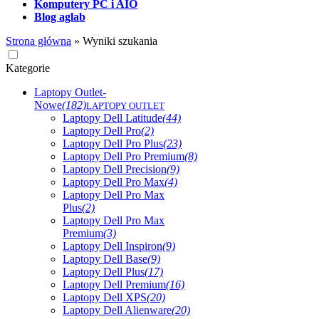
Komputery PC i AIO
Blog aglab
Strona główna
»
Wyniki szukania
Kategorie
Laptopy Outlet-
Nowe
(182)
LAPTOPY OUTLET
Laptopy Dell Latitude
(44)
Laptopy Dell Pro
(2)
Laptopy Dell Pro Plus
(23)
Laptopy Dell Pro Premium
(8)
Laptopy Dell Precision
(9)
Laptopy Dell Pro Max
(4)
Laptopy Dell Pro Max
Plus
(2)
Laptopy Dell Pro Max
Premium
(3)
Laptopy Dell Inspiron
(9)
Laptopy Dell Base
(9)
Laptopy Dell Plus
(17)
Laptopy Dell Premium
(16)
Laptopy Dell XPS
(20)
Laptopy Dell Alienware
(20)