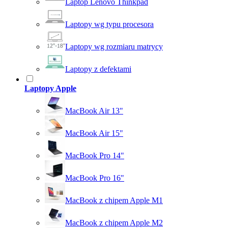
Laptop Lenovo Thinkpad
Laptopy wg typu procesora
Laptopy wg rozmiaru matrycy
Laptopy z defektami
Laptopy Apple
MacBook Air 13"
MacBook Air 15"
MacBook Pro 14"
MacBook Pro 16"
MacBook z chipem Apple M1
MacBook z chipem Apple M2