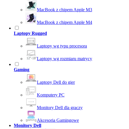
MacBook z chipem Apple M3
MacBook z chipem Apple M4
Laptopy Rugged
Laptopy wg typu procesora
Laptopy wg rozmiaru matrycy
Gaming
Laptopy Dell do gier
Komputery PC
Monitory Dell dla graczy
Akcesoria Gamingowe
Monitory Dell