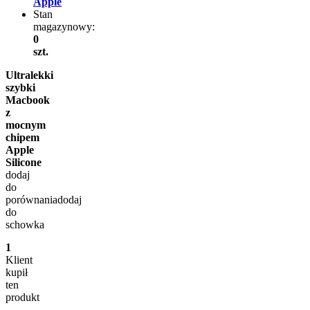
Apple
Stan
magazynowy:
0
szt.
Ultralekki
szybki
Macbook
z
mocnym
chipem
Apple
Silicone
dodaj
do
porównania
dodaj
do
schowka
1
Klient
kupił
ten
produkt