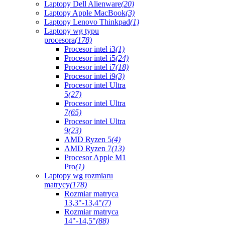
Laptopy Dell Alienware
(20)
Laptopy Apple MacBook
(3)
Laptopy Lenovo Thinkpad
(1)
Laptopy wg typu
procesora
(178)
Procesor intel i3
(1)
Procesor intel i5
(24)
Procesor intel i7
(18)
Procesor intel i9
(3)
Procesor intel Ultra
5
(27)
Procesor intel Ultra
7
(65)
Procesor intel Ultra
9
(23)
AMD Ryzen 5
(4)
AMD Ryzen 7
(13)
Procesor Apple M1
Pro
(1)
Laptopy wg rozmiaru
matrycy
(178)
Rozmiar matryca
13,3"-13,4"
(7)
Rozmiar matryca
14"-14,5"
(88)