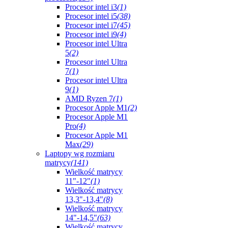
Procesor intel i3
(1)
Procesor intel i5
(38)
Procesor intel i7
(45)
Procesor intel i9
(4)
Procesor intel Ultra
5
(2)
Procesor intel Ultra
7
(1)
Procesor intel Ultra
9
(1)
AMD Ryzen 7
(1)
Procesor Apple M1
(2)
Procesor Apple M1
Pro
(4)
Procesor Apple M1
Max
(29)
Laptopy wg rozmiaru
matrycy
(141)
Wielkość matrycy
11"-12"
(1)
Wielkość matrycy
13,3"-13,4"
(8)
Wielkość matrycy
14"-14,5"
(63)
Wielkość matrycy