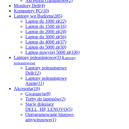
Akcesoria Gamingowe
(2)
Monitory Dell
(4)
Komputery PC
(10)
Laptopy wg Budżetu
(285)
Laptop do 1000 zł
(22)
Laptop do 1500 zł
(16)
Laptop do 2000 zł
(24)
Laptop do 3000 zł
(56)
Laptop do 4000 zł
(37)
Laptop do 5000 zł
(30)
Laptop powyżej 5000 zł
(100)
Laptopy poleasingowe
(31)
Laptopy
poleasingowe
Laptopy poleasingowe
Dell
(12)
Laptopy poleasingowe
Apple
(11)
Akcesoria
(19)
Gwarancja
(8)
Torby do laptopów
(2)
Stacje dokujące
DELL, HP, LENOVO
(5)
Oprogramowanie biurowe,
antywirusowe
(1)