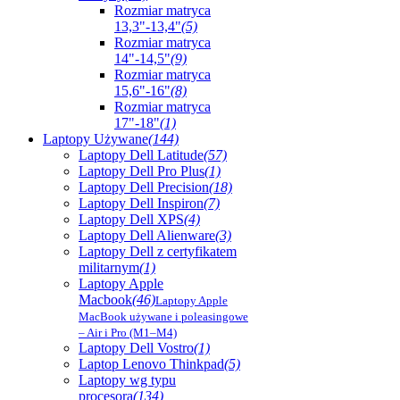
Rozmiar matryca
13,3"-13,4"
(5)
Rozmiar matryca
14"-14,5"
(9)
Rozmiar matryca
15,6"-16"
(8)
Rozmiar matryca
17"-18"
(1)
Laptopy Używane
(144)
Laptopy Dell Latitude
(57)
Laptopy Dell Pro Plus
(1)
Laptopy Dell Precision
(18)
Laptopy Dell Inspiron
(7)
Laptopy Dell XPS
(4)
Laptopy Dell Alienware
(3)
Laptopy Dell z certyfikatem
militarnym
(1)
Laptopy Apple
Macbook
(46)
Laptopy Apple
MacBook używane i poleasingowe
– Air i Pro (M1–M4)
Laptopy Dell Vostro
(1)
Laptop Lenovo Thinkpad
(5)
Laptopy wg typu
procesora
(134)