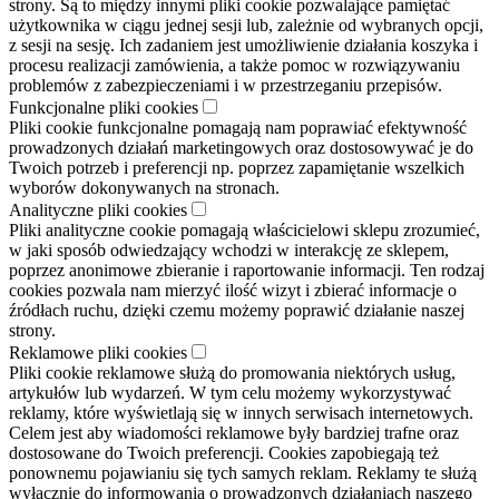
strony. Są to między innymi pliki cookie pozwalające pamiętać
użytkownika w ciągu jednej sesji lub, zależnie od wybranych opcji,
z sesji na sesję. Ich zadaniem jest umożliwienie działania koszyka i
procesu realizacji zamówienia, a także pomoc w rozwiązywaniu
problemów z zabezpieczeniami i w przestrzeganiu przepisów.
Funkcjonalne pliki cookies
Pliki cookie funkcjonalne pomagają nam poprawiać efektywność
prowadzonych działań marketingowych oraz dostosowywać je do
Twoich potrzeb i preferencji np. poprzez zapamiętanie wszelkich
wyborów dokonywanych na stronach.
Analityczne pliki cookies
Pliki analityczne cookie pomagają właścicielowi sklepu zrozumieć,
w jaki sposób odwiedzający wchodzi w interakcję ze sklepem,
poprzez anonimowe zbieranie i raportowanie informacji. Ten rodzaj
cookies pozwala nam mierzyć ilość wizyt i zbierać informacje o
źródłach ruchu, dzięki czemu możemy poprawić działanie naszej
strony.
Reklamowe pliki cookies
Pliki cookie reklamowe służą do promowania niektórych usług,
artykułów lub wydarzeń. W tym celu możemy wykorzystywać
reklamy, które wyświetlają się w innych serwisach internetowych.
Celem jest aby wiadomości reklamowe były bardziej trafne oraz
dostosowane do Twoich preferencji. Cookies zapobiegają też
ponownemu pojawianiu się tych samych reklam. Reklamy te służą
wyłącznie do informowania o prowadzonych działaniach naszego