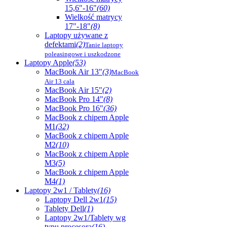
15,6"-16"
(60)
Wielkość matrycy
17"-18"
(8)
Laptopy używane z
defektami
(2)
Tanie laptopy
poleasingowe i uszkodzone
Laptopy Apple
(53)
MacBook Air 13"
(3)
MacBook
Air 13 cala
MacBook Air 15"
(2)
MacBook Pro 14"
(8)
MacBook Pro 16"
(36)
MacBook z chipem Apple
M1
(32)
MacBook z chipem Apple
M2
(10)
MacBook z chipem Apple
M3
(5)
MacBook z chipem Apple
M4
(1)
Laptopy 2w1 / Tablety
(16)
Laptopy Dell 2w1
(15)
Tablety Dell
(1)
Laptopy 2w1/Tablety wg
typu procesora
(16)