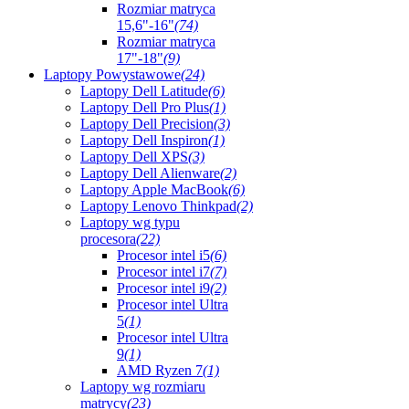
Rozmiar matryca
15,6"-16"
(74)
Rozmiar matryca
17"-18"
(9)
Laptopy Powystawowe
(24)
Laptopy Dell Latitude
(6)
Laptopy Dell Pro Plus
(1)
Laptopy Dell Precision
(3)
Laptopy Dell Inspiron
(1)
Laptopy Dell XPS
(3)
Laptopy Dell Alienware
(2)
Laptopy Apple MacBook
(6)
Laptopy Lenovo Thinkpad
(2)
Laptopy wg typu
procesora
(22)
Procesor intel i5
(6)
Procesor intel i7
(7)
Procesor intel i9
(2)
Procesor intel Ultra
5
(1)
Procesor intel Ultra
9
(1)
AMD Ryzen 7
(1)
Laptopy wg rozmiaru
matrycy
(23)