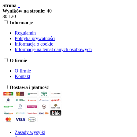
Strona
1
Wyników na stronie:
40
80
120
Informacje
Regulamin
Polityka prywatności
Informacja o cookie
Informacje na temat danych osobowych
O firmie
O firmie
Kontakt
Dostawa i płatność
Zasady wysyłki