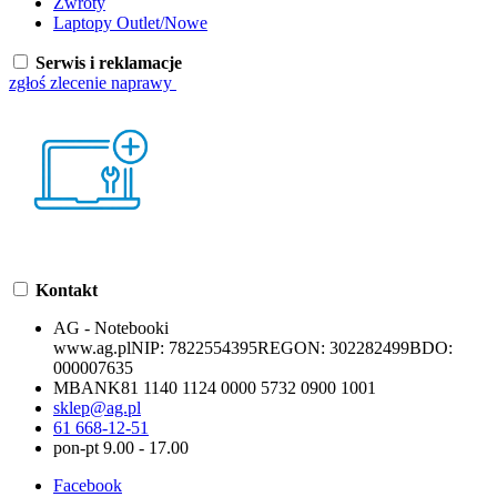
Zwroty
Laptopy Outlet/Nowe
Serwis i reklamacje
zgłoś zlecenie naprawy
Kontakt
AG - Notebooki
www.ag.pl
NIP:
7822554395
REGON:
302282499
BDO:
000007635
MBANK
81 1140 1124 0000 5732 0900 1001
sklep@ag.pl
61 668-12-51
pon-pt 9.00 - 17.00
Facebook