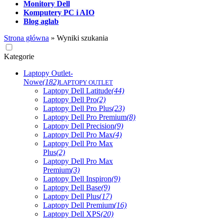
Monitory Dell
Komputery PC i AIO
Blog aglab
Strona główna
»
Wyniki szukania
Kategorie
Laptopy Outlet-
Nowe
(182)
LAPTOPY OUTLET
Laptopy Dell Latitude
(44)
Laptopy Dell Pro
(2)
Laptopy Dell Pro Plus
(23)
Laptopy Dell Pro Premium
(8)
Laptopy Dell Precision
(9)
Laptopy Dell Pro Max
(4)
Laptopy Dell Pro Max
Plus
(2)
Laptopy Dell Pro Max
Premium
(3)
Laptopy Dell Inspiron
(9)
Laptopy Dell Base
(9)
Laptopy Dell Plus
(17)
Laptopy Dell Premium
(16)
Laptopy Dell XPS
(20)