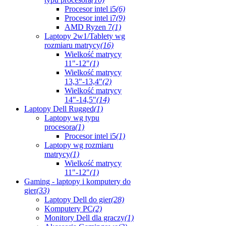
Procesor intel i5
(6)
Procesor intel i7
(9)
AMD Ryzen 7
(1)
Laptopy 2w1/Tablety wg
rozmiaru matrycy
(16)
Wielkość matrycy
11"-12"
(1)
Wielkość matrycy
13,3"-13,4"
(2)
Wielkość matrycy
14"-14,5"
(14)
Laptopy Dell Rugged
(1)
Laptopy wg typu
procesora
(1)
Procesor intel i5
(1)
Laptopy wg rozmiaru
matrycy
(1)
Wielkość matrycy
11"-12"
(1)
Gaming - laptopy i komputery do
gier
(33)
Laptopy Dell do gier
(28)
Komputery PC
(2)
Monitory Dell dla graczy
(1)