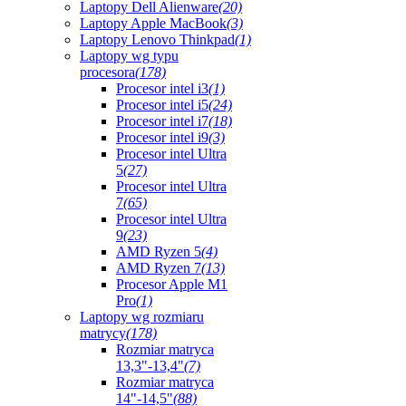
Laptopy Dell Alienware
(20)
Laptopy Apple MacBook
(3)
Laptopy Lenovo Thinkpad
(1)
Laptopy wg typu
procesora
(178)
Procesor intel i3
(1)
Procesor intel i5
(24)
Procesor intel i7
(18)
Procesor intel i9
(3)
Procesor intel Ultra
5
(27)
Procesor intel Ultra
7
(65)
Procesor intel Ultra
9
(23)
AMD Ryzen 5
(4)
AMD Ryzen 7
(13)
Procesor Apple M1
Pro
(1)
Laptopy wg rozmiaru
matrycy
(178)
Rozmiar matryca
13,3"-13,4"
(7)
Rozmiar matryca
14"-14,5"
(88)