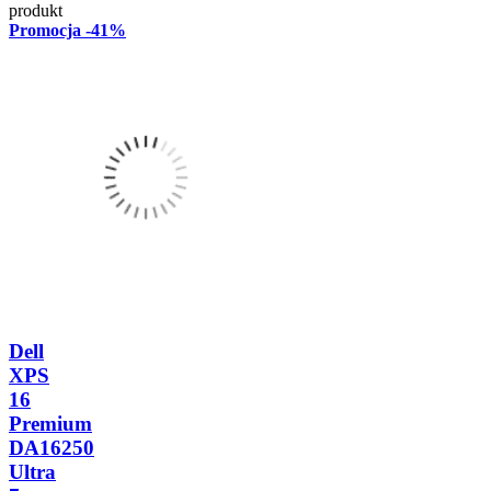
produkt
Promocja
-41%
Dell
XPS
16
Premium
DA16250
Ultra