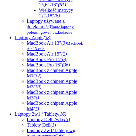
15,6"-16"
(61)
Wielkość matrycy
17"-18"
(8)
Laptopy używane z
defektami
(2)
Tanie laptopy
poleasingowe i uszkodzone
Laptopy Apple
(53)
MacBook Air 13"
(3)
MacBook
Air 13 cala
MacBook Air 15"
(2)
MacBook Pro 14"
(8)
MacBook Pro 16"
(36)
MacBook z chipem Apple
M1
(32)
MacBook z chipem Apple
M2
(10)
MacBook z chipem Apple
M3
(5)
MacBook z chipem Apple
M4
(1)
Laptopy 2w1 / Tablety
(16)
Laptopy Dell 2w1
(15)
Tablety Dell
(1)
Laptopy 2w1/Tablety wg
typu procesora
(16)