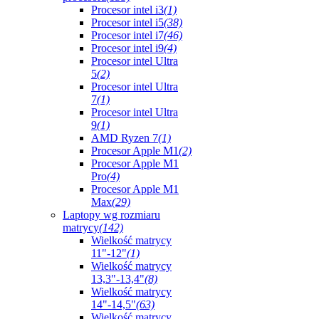
Procesor intel i3
(1)
Procesor intel i5
(38)
Procesor intel i7
(46)
Procesor intel i9
(4)
Procesor intel Ultra
5
(2)
Procesor intel Ultra
7
(1)
Procesor intel Ultra
9
(1)
AMD Ryzen 7
(1)
Procesor Apple M1
(2)
Procesor Apple M1
Pro
(4)
Procesor Apple M1
Max
(29)
Laptopy wg rozmiaru
matrycy
(142)
Wielkość matrycy
11"-12"
(1)
Wielkość matrycy
13,3"-13,4"
(8)
Wielkość matrycy
14"-14,5"
(63)
Wielkość matrycy