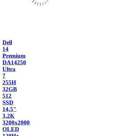
Dell
14
Premium
DA14250
Ultra
7
255H
32GB
512
SSD
14,5"
3,2K
3200x2000
OLED
120Hz