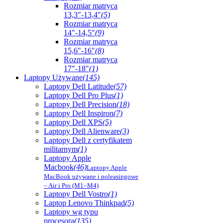
Rozmiar matryca
13,3"-13,4"
(5)
Rozmiar matryca
14"-14,5"
(9)
Rozmiar matryca
15,6"-16"
(8)
Rozmiar matryca
17"-18"
(1)
Laptopy Używane
(145)
Laptopy Dell Latitude
(57)
Laptopy Dell Pro Plus
(1)
Laptopy Dell Precision
(18)
Laptopy Dell Inspiron
(7)
Laptopy Dell XPS
(5)
Laptopy Dell Alienware
(3)
Laptopy Dell z certyfikatem
militarnym
(1)
Laptopy Apple
Macbook
(46)
Laptopy Apple
MacBook używane i poleasingowe
– Air i Pro (M1–M4)
Laptopy Dell Vostro
(1)
Laptop Lenovo Thinkpad
(5)
Laptopy wg typu
procesora
(135)