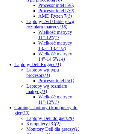
Procesor intel i5
(6)
Procesor intel i7
(9)
AMD Ryzen 7
(1)
Laptopy 2w1/Tablety wg
rozmiaru matrycy
(16)
Wielkość matrycy
11"-12"
(1)
Wielkość matrycy
13,3"-13,4"
(2)
Wielkość matrycy
14"-14,5"
(14)
Laptopy Dell Rugged
(1)
Laptopy wg typu
procesora
(1)
Procesor intel i5
(1)
Laptopy wg rozmiaru
matrycy
(1)
Wielkość matrycy
11"-12"
(1)
Gaming - laptopy i komputery do
gier
(33)
Laptopy Dell do gier
(28)
Komputery PC
(2)
Monitory Dell dla graczy
(1)