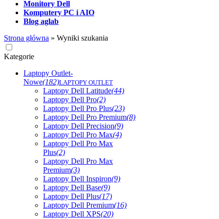
Monitory Dell
Komputery PC i AIO
Blog aglab
Strona główna
»
Wyniki szukania
Kategorie
Laptopy Outlet-
Nowe
(182)
LAPTOPY OUTLET
Laptopy Dell Latitude
(44)
Laptopy Dell Pro
(2)
Laptopy Dell Pro Plus
(23)
Laptopy Dell Pro Premium
(8)
Laptopy Dell Precision
(9)
Laptopy Dell Pro Max
(4)
Laptopy Dell Pro Max
Plus
(2)
Laptopy Dell Pro Max
Premium
(3)
Laptopy Dell Inspiron
(9)
Laptopy Dell Base
(9)
Laptopy Dell Plus
(17)
Laptopy Dell Premium
(16)
Laptopy Dell XPS
(20)