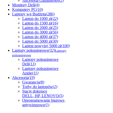
Akcesoria Gamingowe
(2)
Monitory Dell
(4)
Komputery PC
(10)
Laptopy wg Budżetu
(286)
Laptop do 1000 zł
(22)
Laptop do 1500 zł
(16)
Laptop do 2000 zł
(25)
Laptop do 3000 zł
(56)
Laptop do 4000 zł
(37)
Laptop do 5000 zł
(30)
Laptop powyżej 5000 zł
(100)
Laptopy poleasingowe
(32)
Laptopy
poleasingowe
Laptopy poleasingowe
Dell
(13)
Laptopy poleasingowe
Apple
(11)
Akcesoria
(19)
Gwarancja
(8)
Torby do laptopów
(2)
Stacje dokujące
DELL, HP, LENOVO
(5)
Oprogramowanie biurowe,
antywirusowe
(1)