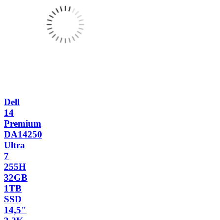
Dell
14
Premium
DA14250
Ultra
7
255H
32GB
1TB
SSD
14,5"