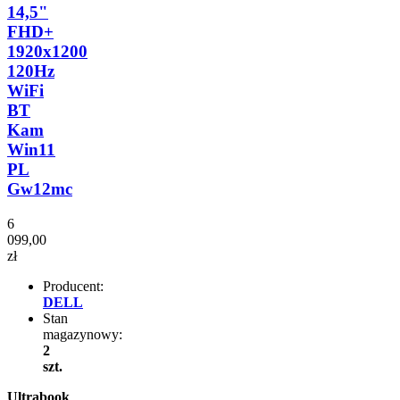
14,5"
FHD+
1920x1200
120Hz
WiFi
BT
Kam
Win11
PL
Gw12mc
6
099,00
zł
Producent:
DELL
Stan
magazynowy:
2
szt.
Ultrabook