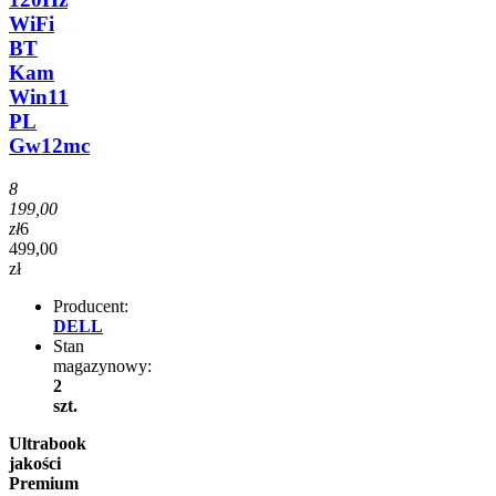
WiFi
BT
Kam
Win11
PL
Gw12mc
8
199,00
zł
6
499,00
zł
Producent:
DELL
Stan
magazynowy:
2
szt.
Ultrabook
jakości
Premium