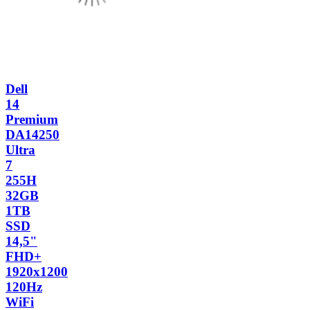
Dell
14
Premium
DA14250
Ultra
7
255H
32GB
1TB
SSD
14,5"
FHD+
1920x1200
120Hz
WiFi