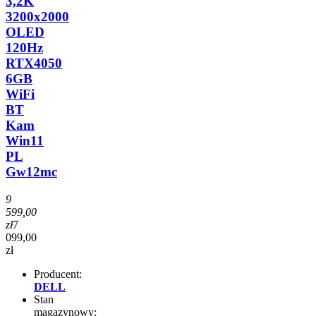
3,2K
3200x2000
OLED
120Hz
RTX4050
6GB
WiFi
BT
Kam
Win11
PL
Gw12mc
9
599,00
zł
7
099,00
zł
Producent:
DELL
Stan
magazynowy: