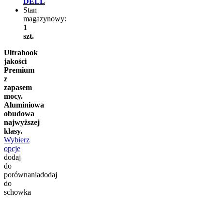
DELL
Stan
magazynowy:
1
szt.
Ultrabook
jakości
Premium
z
zapasem
mocy.
Aluminiowa
obudowa
najwyższej
klasy.
Wybierz
opcje
dodaj
do
porównania
dodaj
do
schowka