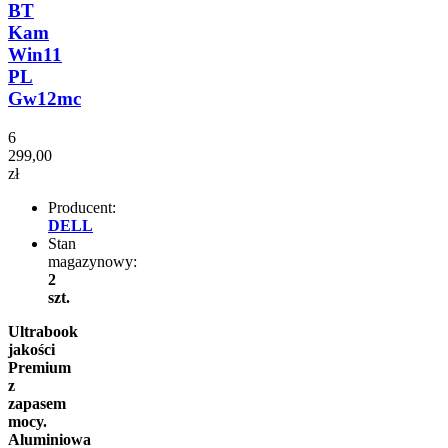
BT
Kam
Win11
PL
Gw12mc
6
299,00
zł
Producent:
DELL
Stan
magazynowy:
2
szt.
Ultrabook
jakości
Premium
z
zapasem
mocy.
Aluminiowa