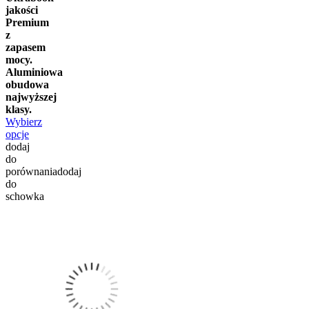
jakości
Premium
z
zapasem
mocy.
Aluminiowa
obudowa
najwyższej
klasy.
Wybierz
opcje
dodaj
do
porównania
dodaj
do
schowka