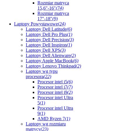
Rozmiar matryca
15,6"-16"
(74)
Rozmiar matryca
17"-18"
(9)
Laptopy Powystawowe
(24)
Laptopy Dell Latitude
(6)
Laptopy Dell Pro Plus
(1)
Laptopy Dell Precision
(3)
Laptopy Dell Inspiron
(1)
Laptopy Dell XPS
(3)
Laptopy Dell Alienware
(2)
Laptopy Apple MacBook
(6)
Laptopy Lenovo Thinkpad
(2)
Laptopy wg typu
procesora
(22)
Procesor intel i5
(6)
Procesor intel i7
(7)
Procesor intel i9
(2)
Procesor intel Ultra
5
(1)
Procesor intel Ultra
9
(1)
AMD Ryzen 7
(1)
Laptopy wg rozmiaru
matrycy
(23)