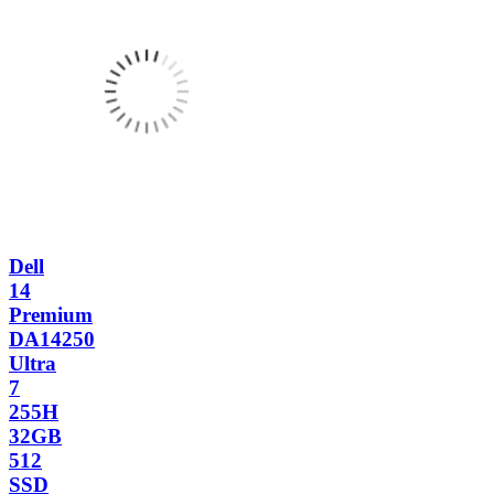
Dell
14
Premium
DA14250
Ultra
7
255H
32GB
512
SSD