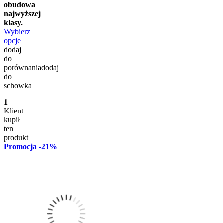
obudowa
najwyższej
klasy.
Wybierz
opcje
dodaj
do
porównania
dodaj
do
schowka
1
Klient
kupił
ten
produkt
Promocja
-21%