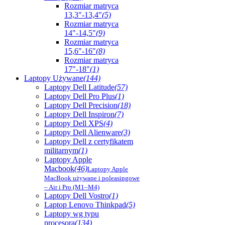
Rozmiar matryca
13,3"-13,4"
(5)
Rozmiar matryca
14"-14,5"
(9)
Rozmiar matryca
15,6"-16"
(8)
Rozmiar matryca
17"-18"
(1)
Laptopy Używane
(144)
Laptopy Dell Latitude
(57)
Laptopy Dell Pro Plus
(1)
Laptopy Dell Precision
(18)
Laptopy Dell Inspiron
(7)
Laptopy Dell XPS
(4)
Laptopy Dell Alienware
(3)
Laptopy Dell z certyfikatem
militarnym
(1)
Laptopy Apple
Macbook
(46)
Laptopy Apple
MacBook używane i poleasingowe
– Air i Pro (M1–M4)
Laptopy Dell Vostro
(1)
Laptop Lenovo Thinkpad
(5)
Laptopy wg typu
procesora
(134)