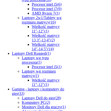
Procesor intel i5
(6)
Procesor intel i7
(9)
AMD Ryzen 7
(1)
Laptopy 2w1/Tablety wg
rozmiaru matrycy
(16)
Wielkość matrycy
11"-12"
(1)
Wielkość matrycy
13,3"-13,4"
(2)
Wielkość matrycy
14"-14,5"
(14)
Laptopy Dell Rugged
(1)
Laptopy wg typu
procesora
(1)
Procesor intel i5
(1)
Laptopy wg rozmiaru
matrycy
(1)
Wielkość matrycy
11"-12"
(1)
Gaming - laptopy i komputery do
gier
(33)
Laptopy Dell do gier
(28)
Komputery PC
(2)
Monitory Dell dla graczy
(1)