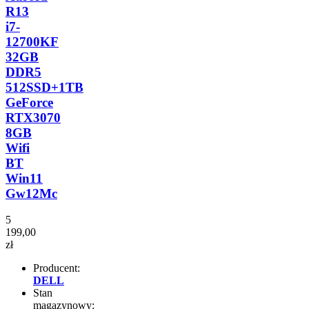
R13
i7-
12700KF
32GB
DDR5
512SSD+1TB
GeForce
RTX3070
8GB
Wifi
BT
Win11
Gw12Mc
5
199,00
zł
Producent:
DELL
Stan
magazynowy: