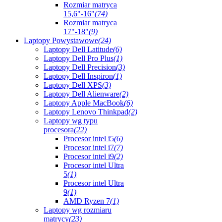
Rozmiar matryca
15,6"-16"
(74)
Rozmiar matryca
17"-18"
(9)
Laptopy Powystawowe
(24)
Laptopy Dell Latitude
(6)
Laptopy Dell Pro Plus
(1)
Laptopy Dell Precision
(3)
Laptopy Dell Inspiron
(1)
Laptopy Dell XPS
(3)
Laptopy Dell Alienware
(2)
Laptopy Apple MacBook
(6)
Laptopy Lenovo Thinkpad
(2)
Laptopy wg typu
procesora
(22)
Procesor intel i5
(6)
Procesor intel i7
(7)
Procesor intel i9
(2)
Procesor intel Ultra
5
(1)
Procesor intel Ultra
9
(1)
AMD Ryzen 7
(1)
Laptopy wg rozmiaru
matrycy
(23)