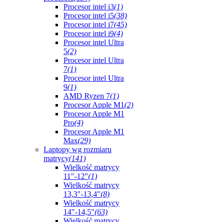
Procesor intel i3
(1)
Procesor intel i5
(38)
Procesor intel i7
(45)
Procesor intel i9
(4)
Procesor intel Ultra
5
(2)
Procesor intel Ultra
7
(1)
Procesor intel Ultra
9
(1)
AMD Ryzen 7
(1)
Procesor Apple M1
(2)
Procesor Apple M1
Pro
(4)
Procesor Apple M1
Max
(29)
Laptopy wg rozmiaru
matrycy
(141)
Wielkość matrycy
11"-12"
(1)
Wielkość matrycy
13,3"-13,4"
(8)
Wielkość matrycy
14"-14,5"
(63)
Wielkość matrycy