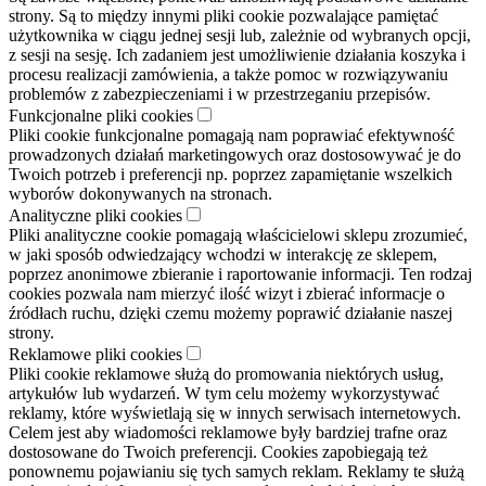
strony. Są to między innymi pliki cookie pozwalające pamiętać
użytkownika w ciągu jednej sesji lub, zależnie od wybranych opcji,
z sesji na sesję. Ich zadaniem jest umożliwienie działania koszyka i
procesu realizacji zamówienia, a także pomoc w rozwiązywaniu
problemów z zabezpieczeniami i w przestrzeganiu przepisów.
Funkcjonalne pliki cookies
Pliki cookie funkcjonalne pomagają nam poprawiać efektywność
prowadzonych działań marketingowych oraz dostosowywać je do
Twoich potrzeb i preferencji np. poprzez zapamiętanie wszelkich
wyborów dokonywanych na stronach.
Analityczne pliki cookies
Pliki analityczne cookie pomagają właścicielowi sklepu zrozumieć,
w jaki sposób odwiedzający wchodzi w interakcję ze sklepem,
poprzez anonimowe zbieranie i raportowanie informacji. Ten rodzaj
cookies pozwala nam mierzyć ilość wizyt i zbierać informacje o
źródłach ruchu, dzięki czemu możemy poprawić działanie naszej
strony.
Reklamowe pliki cookies
Pliki cookie reklamowe służą do promowania niektórych usług,
artykułów lub wydarzeń. W tym celu możemy wykorzystywać
reklamy, które wyświetlają się w innych serwisach internetowych.
Celem jest aby wiadomości reklamowe były bardziej trafne oraz
dostosowane do Twoich preferencji. Cookies zapobiegają też
ponownemu pojawianiu się tych samych reklam. Reklamy te służą