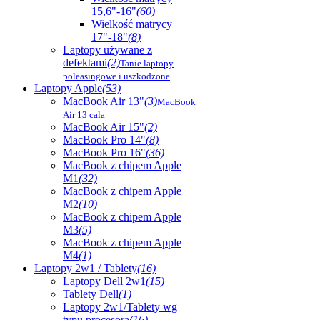
15,6"-16"
(60)
Wielkość matrycy
17"-18"
(8)
Laptopy używane z
defektami
(2)
Tanie laptopy
poleasingowe i uszkodzone
Laptopy Apple
(53)
MacBook Air 13"
(3)
MacBook
Air 13 cala
MacBook Air 15"
(2)
MacBook Pro 14"
(8)
MacBook Pro 16"
(36)
MacBook z chipem Apple
M1
(32)
MacBook z chipem Apple
M2
(10)
MacBook z chipem Apple
M3
(5)
MacBook z chipem Apple
M4
(1)
Laptopy 2w1 / Tablety
(16)
Laptopy Dell 2w1
(15)
Tablety Dell
(1)
Laptopy 2w1/Tablety wg
typu procesora
(16)