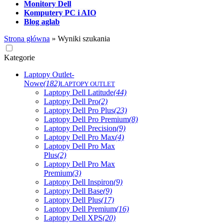
Monitory Dell
Komputery PC i AIO
Blog aglab
Strona główna
»
Wyniki szukania
Kategorie
Laptopy Outlet-
Nowe
(182)
LAPTOPY OUTLET
Laptopy Dell Latitude
(44)
Laptopy Dell Pro
(2)
Laptopy Dell Pro Plus
(23)
Laptopy Dell Pro Premium
(8)
Laptopy Dell Precision
(9)
Laptopy Dell Pro Max
(4)
Laptopy Dell Pro Max
Plus
(2)
Laptopy Dell Pro Max
Premium
(3)
Laptopy Dell Inspiron
(9)
Laptopy Dell Base
(9)
Laptopy Dell Plus
(17)
Laptopy Dell Premium
(16)
Laptopy Dell XPS
(20)