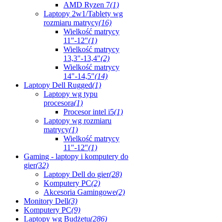
AMD Ryzen 7
(1)
Laptopy 2w1/Tablety wg
rozmiaru matrycy
(16)
Wielkość matrycy
11"-12"
(1)
Wielkość matrycy
13,3"-13,4"
(2)
Wielkość matrycy
14"-14,5"
(14)
Laptopy Dell Rugged
(1)
Laptopy wg typu
procesora
(1)
Procesor intel i5
(1)
Laptopy wg rozmiaru
matrycy
(1)
Wielkość matrycy
11"-12"
(1)
Gaming - laptopy i komputery do
gier
(32)
Laptopy Dell do gier
(28)
Komputery PC
(2)
Akcesoria Gamingowe
(2)
Monitory Dell
(3)
Komputery PC
(9)
Laptopy wg Budżetu
(286)