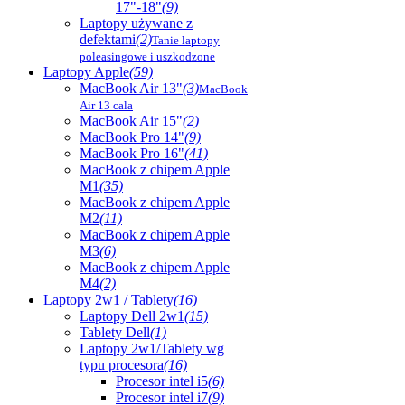
17"-18"
(9)
Laptopy używane z
defektami
(2)
Tanie laptopy
poleasingowe i uszkodzone
Laptopy Apple
(59)
MacBook Air 13"
(3)
MacBook
Air 13 cala
MacBook Air 15"
(2)
MacBook Pro 14"
(9)
MacBook Pro 16"
(41)
MacBook z chipem Apple
M1
(35)
MacBook z chipem Apple
M2
(11)
MacBook z chipem Apple
M3
(6)
MacBook z chipem Apple
M4
(2)
Laptopy 2w1 / Tablety
(16)
Laptopy Dell 2w1
(15)
Tablety Dell
(1)
Laptopy 2w1/Tablety wg
typu procesora
(16)
Procesor intel i5
(6)
Procesor intel i7
(9)