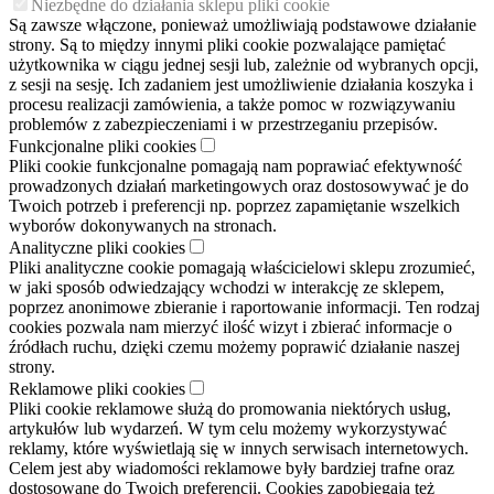
Niezbędne do działania sklepu pliki cookie
Są zawsze włączone, ponieważ umożliwiają podstawowe działanie
strony. Są to między innymi pliki cookie pozwalające pamiętać
użytkownika w ciągu jednej sesji lub, zależnie od wybranych opcji,
z sesji na sesję. Ich zadaniem jest umożliwienie działania koszyka i
procesu realizacji zamówienia, a także pomoc w rozwiązywaniu
problemów z zabezpieczeniami i w przestrzeganiu przepisów.
Funkcjonalne pliki cookies
Pliki cookie funkcjonalne pomagają nam poprawiać efektywność
prowadzonych działań marketingowych oraz dostosowywać je do
Twoich potrzeb i preferencji np. poprzez zapamiętanie wszelkich
wyborów dokonywanych na stronach.
Analityczne pliki cookies
Pliki analityczne cookie pomagają właścicielowi sklepu zrozumieć,
w jaki sposób odwiedzający wchodzi w interakcję ze sklepem,
poprzez anonimowe zbieranie i raportowanie informacji. Ten rodzaj
cookies pozwala nam mierzyć ilość wizyt i zbierać informacje o
źródłach ruchu, dzięki czemu możemy poprawić działanie naszej
strony.
Reklamowe pliki cookies
Pliki cookie reklamowe służą do promowania niektórych usług,
artykułów lub wydarzeń. W tym celu możemy wykorzystywać
reklamy, które wyświetlają się w innych serwisach internetowych.
Celem jest aby wiadomości reklamowe były bardziej trafne oraz
dostosowane do Twoich preferencji. Cookies zapobiegają też