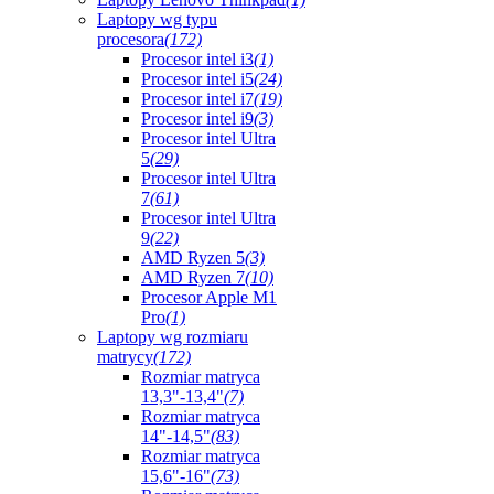
Laptopy wg typu
procesora
(172)
Procesor intel i3
(1)
Procesor intel i5
(24)
Procesor intel i7
(19)
Procesor intel i9
(3)
Procesor intel Ultra
5
(29)
Procesor intel Ultra
7
(61)
Procesor intel Ultra
9
(22)
AMD Ryzen 5
(3)
AMD Ryzen 7
(10)
Procesor Apple M1
Pro
(1)
Laptopy wg rozmiaru
matrycy
(172)
Rozmiar matryca
13,3"-13,4"
(7)
Rozmiar matryca
14"-14,5"
(83)
Rozmiar matryca
15,6"-16"
(73)