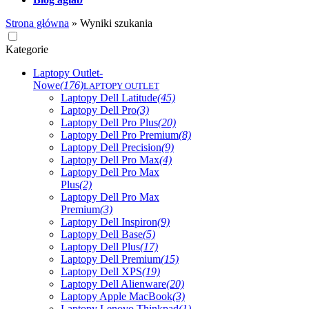
Strona główna
»
Wyniki szukania
Kategorie
Laptopy Outlet-
Nowe
(176)
LAPTOPY OUTLET
Laptopy Dell Latitude
(45)
Laptopy Dell Pro
(3)
Laptopy Dell Pro Plus
(20)
Laptopy Dell Pro Premium
(8)
Laptopy Dell Precision
(9)
Laptopy Dell Pro Max
(4)
Laptopy Dell Pro Max
Plus
(2)
Laptopy Dell Pro Max
Premium
(3)
Laptopy Dell Inspiron
(9)
Laptopy Dell Base
(5)
Laptopy Dell Plus
(17)
Laptopy Dell Premium
(15)
Laptopy Dell XPS
(19)
Laptopy Dell Alienware
(20)
Laptopy Apple MacBook
(3)
Laptopy Lenovo Thinkpad
(1)