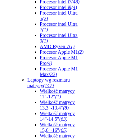
Procesor intel i7
(48)
Procesor intel i9
(4)
Procesor intel Ultra
5
(2)
Procesor intel Ultra
7
(1)
Procesor intel Ultra
9
(1)
AMD Ryzen 7
(1)
Procesor Apple M1
(2)
Procesor Apple M1
Pro
(4)
Procesor Apple M1
Max
(32)
Laptopy wg rozmiaru
matrycy
(147)
Wielkość matrycy
11"-12"
(1)
Wielkość matrycy
13,3"-13,4"
(8)
Wielkość matrycy
14"-14,5"
(63)
Wielkość matrycy
15,6"-16"
(65)
Wielkość matrycy