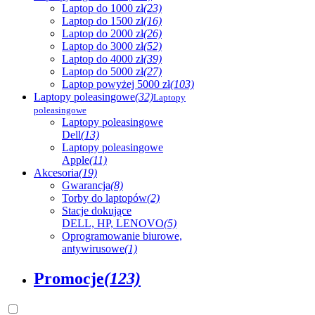
Laptop do 1000 zł
(23)
Laptop do 1500 zł
(16)
Laptop do 2000 zł
(26)
Laptop do 3000 zł
(52)
Laptop do 4000 zł
(39)
Laptop do 5000 zł
(27)
Laptop powyżej 5000 zł
(103)
Laptopy poleasingowe
(32)
Laptopy
poleasingowe
Laptopy poleasingowe
Dell
(13)
Laptopy poleasingowe
Apple
(11)
Akcesoria
(19)
Gwarancja
(8)
Torby do laptopów
(2)
Stacje dokujące
DELL, HP, LENOVO
(5)
Oprogramowanie biurowe,
antywirusowe
(1)
Promocje
(123)