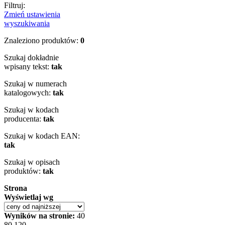
Filtruj:
Zmień ustawienia
wyszukiwania
Znaleziono produktów:
0
Szukaj dokładnie
wpisany tekst:
tak
Szukaj w numerach
katalogowych:
tak
Szukaj w kodach
producenta:
tak
Szukaj w kodach EAN:
tak
Szukaj w opisach
produktów:
tak
Strona
Wyświetlaj wg
Wyników na stronie:
40
80
120