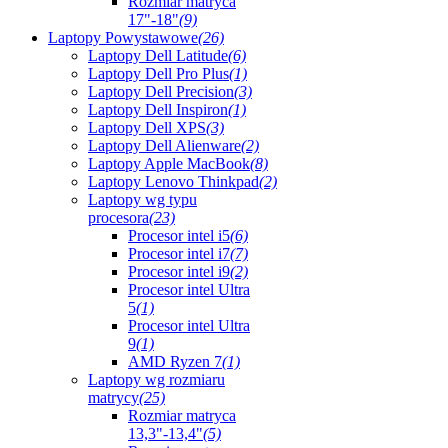
Rozmiar matryca
17"-18"
(9)
Laptopy Powystawowe
(26)
Laptopy Dell Latitude
(6)
Laptopy Dell Pro Plus
(1)
Laptopy Dell Precision
(3)
Laptopy Dell Inspiron
(1)
Laptopy Dell XPS
(3)
Laptopy Dell Alienware
(2)
Laptopy Apple MacBook
(8)
Laptopy Lenovo Thinkpad
(2)
Laptopy wg typu
procesora
(23)
Procesor intel i5
(6)
Procesor intel i7
(7)
Procesor intel i9
(2)
Procesor intel Ultra
5
(1)
Procesor intel Ultra
9
(1)
AMD Ryzen 7
(1)
Laptopy wg rozmiaru
matrycy
(25)
Rozmiar matryca
13,3"-13,4"
(5)