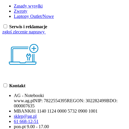
Zasady wysyłki
Zwroty
Laptopy Outlet/Nowe
Serwis i reklamacje
zgłoś zlecenie naprawy
Kontakt
AG - Notebooki
www.ag.pl
NIP:
7822554395
REGON:
302282499
BDO:
000007635
MBANK
81 1140 1124 0000 5732 0900 1001
sklep@ag.pl
61 668-12-51
pon-pt 9.00 - 17.00