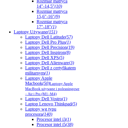
Rozmiar matryca
14"-14,5"
(10)
Rozmiar matryca
15,6"-16"
(9)
Rozmiar matryca
17"-18"
(1)
Laptopy Używane
(151)
Laptopy Dell Latitude
(57)
Laptopy Dell Pro Plus
(1)
Laptopy Dell Precision
(19)
Laptopy Dell Inspiron
(8)
Laptopy Dell XPS
(5)
Laptopy Dell Alienware
(3)
Laptopy Dell z certyfikatem
militarnym
(1)
Laptopy Apple
Macbook
(50)
Laptopy Apple
MacBook używane i poleasingowe
– Air i Pro (M1–M4)
Laptopy Dell Vostro
(1)
Laptop Lenovo Thinkpad
(5)
Laptopy wg typu
procesora
(140)
Procesor intel i3
(1)
Procesor intel i5
(38)