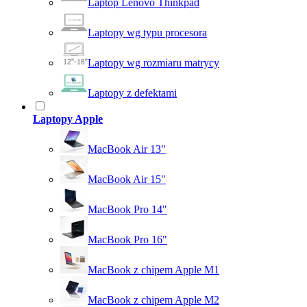
Laptop Lenovo Thinkpad
Laptopy wg typu procesora
Laptopy wg rozmiaru matrycy
Laptopy z defektami
Laptopy Apple
MacBook Air 13"
MacBook Air 15"
MacBook Pro 14"
MacBook Pro 16"
MacBook z chipem Apple M1
MacBook z chipem Apple M2