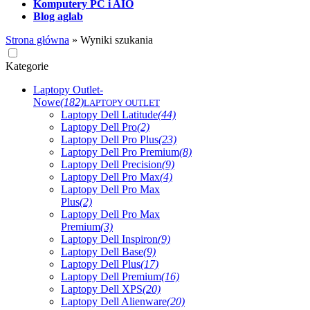
Komputery PC i AIO
Blog aglab
Strona główna
»
Wyniki szukania
Kategorie
Laptopy Outlet-
Nowe
(182)
LAPTOPY OUTLET
Laptopy Dell Latitude
(44)
Laptopy Dell Pro
(2)
Laptopy Dell Pro Plus
(23)
Laptopy Dell Pro Premium
(8)
Laptopy Dell Precision
(9)
Laptopy Dell Pro Max
(4)
Laptopy Dell Pro Max
Plus
(2)
Laptopy Dell Pro Max
Premium
(3)
Laptopy Dell Inspiron
(9)
Laptopy Dell Base
(9)
Laptopy Dell Plus
(17)
Laptopy Dell Premium
(16)
Laptopy Dell XPS
(20)
Laptopy Dell Alienware
(20)