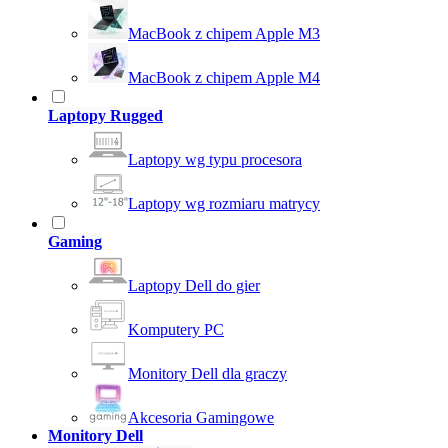
MacBook z chipem Apple M3
MacBook z chipem Apple M4
Laptopy Rugged
Laptopy wg typu procesora
Laptopy wg rozmiaru matrycy
Gaming
Laptopy Dell do gier
Komputery PC
Monitory Dell dla graczy
Akcesoria Gamingowe
Monitory Dell