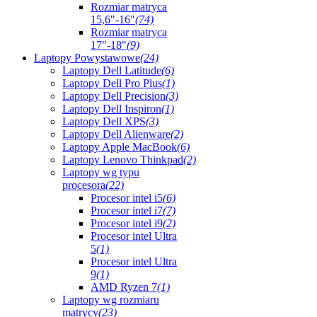
Rozmiar matryca
15,6"-16"
(74)
Rozmiar matryca
17"-18"
(9)
Laptopy Powystawowe
(24)
Laptopy Dell Latitude
(6)
Laptopy Dell Pro Plus
(1)
Laptopy Dell Precision
(3)
Laptopy Dell Inspiron
(1)
Laptopy Dell XPS
(3)
Laptopy Dell Alienware
(2)
Laptopy Apple MacBook
(6)
Laptopy Lenovo Thinkpad
(2)
Laptopy wg typu
procesora
(22)
Procesor intel i5
(6)
Procesor intel i7
(7)
Procesor intel i9
(2)
Procesor intel Ultra
5
(1)
Procesor intel Ultra
9
(1)
AMD Ryzen 7
(1)
Laptopy wg rozmiaru
matrycy
(23)