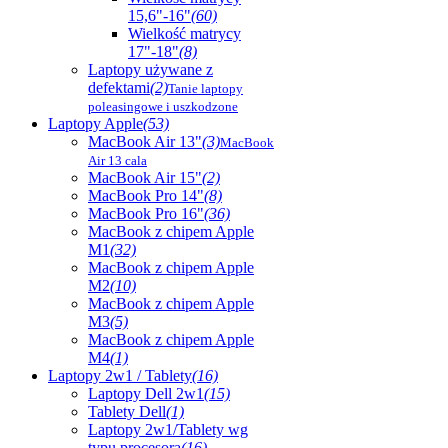
15,6"-16"
(60)
Wielkość matrycy
17"-18"
(8)
Laptopy używane z
defektami
(2)
Tanie laptopy
poleasingowe i uszkodzone
Laptopy Apple
(53)
MacBook Air 13"
(3)
MacBook
Air 13 cala
MacBook Air 15"
(2)
MacBook Pro 14"
(8)
MacBook Pro 16"
(36)
MacBook z chipem Apple
M1
(32)
MacBook z chipem Apple
M2
(10)
MacBook z chipem Apple
M3
(5)
MacBook z chipem Apple
M4
(1)
Laptopy 2w1 / Tablety
(16)
Laptopy Dell 2w1
(15)
Tablety Dell
(1)
Laptopy 2w1/Tablety wg
typu procesora
(16)