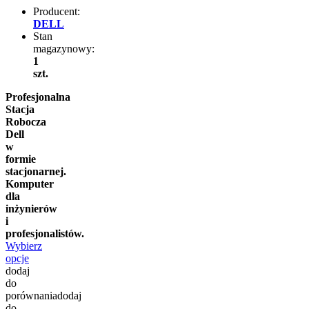
Producent:
DELL
Stan
magazynowy:
1
szt.
Profesjonalna
Stacja
Robocza
Dell
w
formie
stacjonarnej.
Komputer
dla
inżynierów
i
profesjonalistów.
Wybierz
opcje
dodaj
do
porównania
dodaj
do