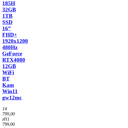
185H
32GB
1TB
SSD
16”
FHD+
1920x1200
480Hz
GeForce
RTX4080
12GB
WiFi
BT
Kam
Win11
gw12mc
14
799,00
zł
11
799,00