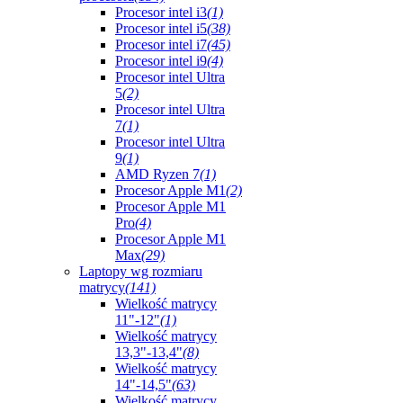
Procesor intel i3
(1)
Procesor intel i5
(38)
Procesor intel i7
(45)
Procesor intel i9
(4)
Procesor intel Ultra
5
(2)
Procesor intel Ultra
7
(1)
Procesor intel Ultra
9
(1)
AMD Ryzen 7
(1)
Procesor Apple M1
(2)
Procesor Apple M1
Pro
(4)
Procesor Apple M1
Max
(29)
Laptopy wg rozmiaru
matrycy
(141)
Wielkość matrycy
11"-12"
(1)
Wielkość matrycy
13,3"-13,4"
(8)
Wielkość matrycy
14"-14,5"
(63)
Wielkość matrycy