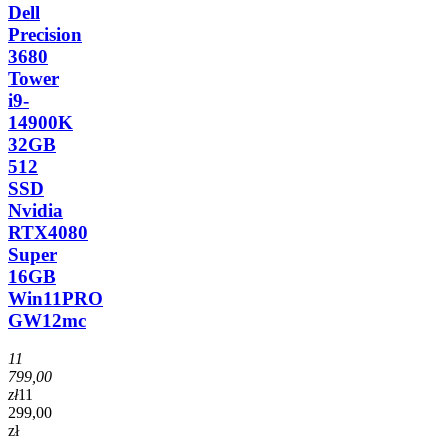
Dell
Precision
3680
Tower
i9-
14900K
32GB
512
SSD
Nvidia
RTX4080
Super
16GB
Win11PRO
GW12mc
11
799,00
zł
11
299,00
zł