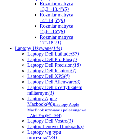
Rozmiar matryca
13,3"-13,4"
(5)
Rozmiar matryca
14"-14,5"
(9)
Rozmiar matryca
15,6"-16"
(8)
Rozmiar matryca
17"-18"
(1)
Laptopy Używane
(144)
Laptopy Dell Latitude
(57)
Laptopy Dell Pro Plus
(1)
Laptopy Dell Precision
(18)
Laptopy Dell Inspiron
(7)
Laptopy Dell XPS
(4)
Laptopy Dell Alienware
(3)
Laptopy Dell z certyfikatem
militarnym
(1)
Laptopy Apple
Macbook
(46)
Laptopy Apple
MacBook używane i poleasingowe
– Air i Pro (M1–M4)
Laptopy Dell Vostro
(1)
Laptop Lenovo Thinkpad
(5)
Laptopy wg typu
procesora
(134)