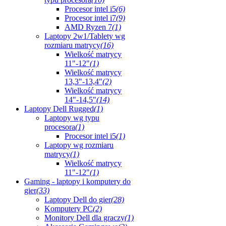
Procesor intel i5
(6)
Procesor intel i7
(9)
AMD Ryzen 7
(1)
Laptopy 2w1/Tablety wg
rozmiaru matrycy
(16)
Wielkość matrycy
11"-12"
(1)
Wielkość matrycy
13,3"-13,4"
(2)
Wielkość matrycy
14"-14,5"
(14)
Laptopy Dell Rugged
(1)
Laptopy wg typu
procesora
(1)
Procesor intel i5
(1)
Laptopy wg rozmiaru
matrycy
(1)
Wielkość matrycy
11"-12"
(1)
Gaming - laptopy i komputery do
gier
(33)
Laptopy Dell do gier
(28)
Komputery PC
(2)
Monitory Dell dla graczy
(1)