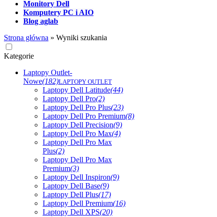
Monitory Dell
Komputery PC i AIO
Blog aglab
Strona główna
»
Wyniki szukania
Kategorie
Laptopy Outlet-
Nowe
(182)
LAPTOPY OUTLET
Laptopy Dell Latitude
(44)
Laptopy Dell Pro
(2)
Laptopy Dell Pro Plus
(23)
Laptopy Dell Pro Premium
(8)
Laptopy Dell Precision
(9)
Laptopy Dell Pro Max
(4)
Laptopy Dell Pro Max
Plus
(2)
Laptopy Dell Pro Max
Premium
(3)
Laptopy Dell Inspiron
(9)
Laptopy Dell Base
(9)
Laptopy Dell Plus
(17)
Laptopy Dell Premium
(16)
Laptopy Dell XPS
(20)