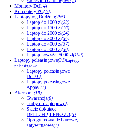
Akcesoria Gamingowe
(2)
Monitory Dell
(4)
Komputery PC
(10)
Laptopy wg Budżetu
(285)
Laptop do 1000 zł
(22)
Laptop do 1500 zł
(16)
Laptop do 2000 zł
(24)
Laptop do 3000 zł
(56)
Laptop do 4000 zł
(37)
Laptop do 5000 zł
(30)
Laptop powyżej 5000 zł
(100)
Laptopy poleasingowe
(31)
Laptopy
poleasingowe
Laptopy poleasingowe
Dell
(12)
Laptopy poleasingowe
Apple
(11)
Akcesoria
(19)
Gwarancja
(8)
Torby do laptopów
(2)
Stacje dokujące
DELL, HP, LENOVO
(5)
Oprogramowanie biurowe,
antywirusowe
(1)