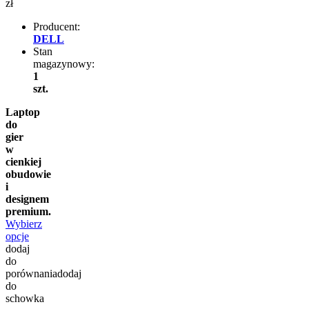
zł
Producent:
DELL
Stan
magazynowy:
1
szt.
Laptop
do
gier
w
cienkiej
obudowie
i
designem
premium.
Wybierz
opcje
dodaj
do
porównania
dodaj
do
schowka