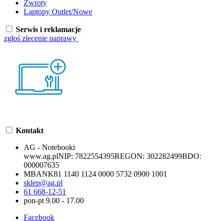
Zwroty
Laptopy Outlet/Nowe
Serwis i reklamacje
zgłoś zlecenie naprawy
Kontakt
AG - Notebooki
www.ag.pl
NIP:
7822554395
REGON:
302282499
BDO:
000007635
MBANK
81 1140 1124 0000 5732 0900 1001
sklep@ag.pl
61 668-12-51
pon-pt 9.00 - 17.00
Facebook