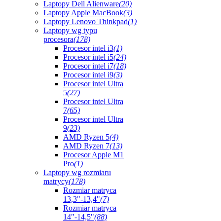
Laptopy Dell Alienware
(20)
Laptopy Apple MacBook
(3)
Laptopy Lenovo Thinkpad
(1)
Laptopy wg typu
procesora
(178)
Procesor intel i3
(1)
Procesor intel i5
(24)
Procesor intel i7
(18)
Procesor intel i9
(3)
Procesor intel Ultra
5
(27)
Procesor intel Ultra
7
(65)
Procesor intel Ultra
9
(23)
AMD Ryzen 5
(4)
AMD Ryzen 7
(13)
Procesor Apple M1
Pro
(1)
Laptopy wg rozmiaru
matrycy
(178)
Rozmiar matryca
13,3"-13,4"
(7)
Rozmiar matryca
14"-14,5"
(88)