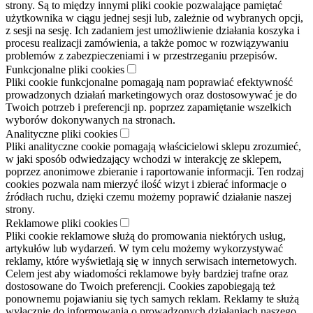
strony. Są to między innymi pliki cookie pozwalające pamiętać
użytkownika w ciągu jednej sesji lub, zależnie od wybranych opcji,
z sesji na sesję. Ich zadaniem jest umożliwienie działania koszyka i
procesu realizacji zamówienia, a także pomoc w rozwiązywaniu
problemów z zabezpieczeniami i w przestrzeganiu przepisów.
Funkcjonalne pliki cookies
Pliki cookie funkcjonalne pomagają nam poprawiać efektywność
prowadzonych działań marketingowych oraz dostosowywać je do
Twoich potrzeb i preferencji np. poprzez zapamiętanie wszelkich
wyborów dokonywanych na stronach.
Analityczne pliki cookies
Pliki analityczne cookie pomagają właścicielowi sklepu zrozumieć,
w jaki sposób odwiedzający wchodzi w interakcję ze sklepem,
poprzez anonimowe zbieranie i raportowanie informacji. Ten rodzaj
cookies pozwala nam mierzyć ilość wizyt i zbierać informacje o
źródłach ruchu, dzięki czemu możemy poprawić działanie naszej
strony.
Reklamowe pliki cookies
Pliki cookie reklamowe służą do promowania niektórych usług,
artykułów lub wydarzeń. W tym celu możemy wykorzystywać
reklamy, które wyświetlają się w innych serwisach internetowych.
Celem jest aby wiadomości reklamowe były bardziej trafne oraz
dostosowane do Twoich preferencji. Cookies zapobiegają też
ponownemu pojawianiu się tych samych reklam. Reklamy te służą
wyłącznie do informowania o prowadzonych działaniach naszego