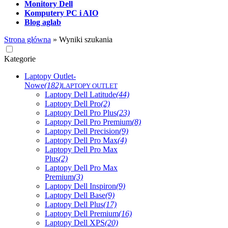
Monitory Dell
Komputery PC i AIO
Blog aglab
Strona główna
»
Wyniki szukania
Kategorie
Laptopy Outlet-
Nowe
(182)
LAPTOPY OUTLET
Laptopy Dell Latitude
(44)
Laptopy Dell Pro
(2)
Laptopy Dell Pro Plus
(23)
Laptopy Dell Pro Premium
(8)
Laptopy Dell Precision
(9)
Laptopy Dell Pro Max
(4)
Laptopy Dell Pro Max
Plus
(2)
Laptopy Dell Pro Max
Premium
(3)
Laptopy Dell Inspiron
(9)
Laptopy Dell Base
(9)
Laptopy Dell Plus
(17)
Laptopy Dell Premium
(16)
Laptopy Dell XPS
(20)