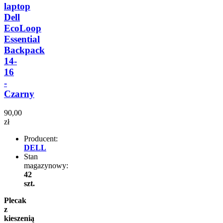
laptop
Dell
EcoLoop
Essential
Backpack
14-
16
-
Czarny
90,00
zł
Producent:
DELL
Stan
magazynowy:
42
szt.
Plecak
z
kieszenią