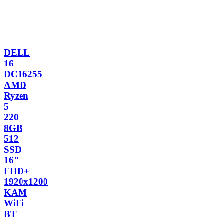
DELL
16
DC16255
AMD
Ryzen
5
220
8GB
512
SSD
16"
FHD+
1920x1200
KAM
WiFi
BT