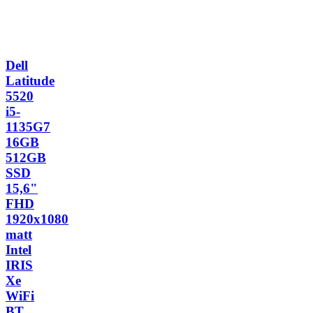
Dell
Latitude
5520
i5-
1135G7
16GB
512GB
SSD
15,6"
FHD
1920x1080
matt
Intel
IRIS
Xe
WiFi
BT