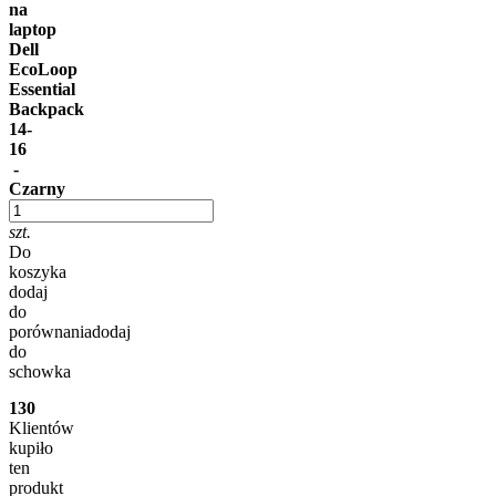
na
laptop
Dell
EcoLoop
Essential
Backpack
14-
16
-
Czarny
szt.
Do
koszyka
dodaj
do
porównania
dodaj
do
schowka
130
Klientów
kupiło
ten
produkt