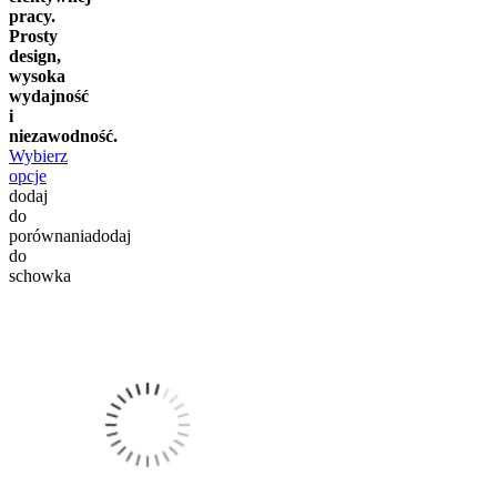
pracy.
Prosty
design,
wysoka
wydajność
i
niezawodność.
Wybierz
opcje
dodaj
do
porównania
dodaj
do
schowka