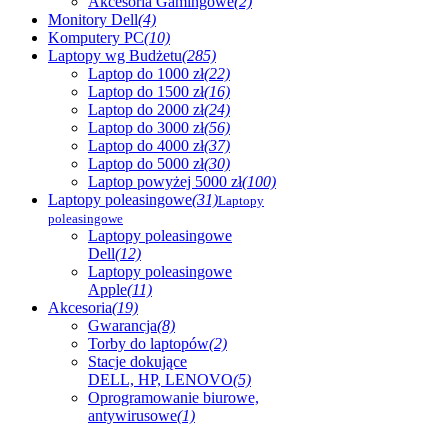
Akcesoria Gamingowe
(2)
Monitory Dell
(4)
Komputery PC
(10)
Laptopy wg Budżetu
(285)
Laptop do 1000 zł
(22)
Laptop do 1500 zł
(16)
Laptop do 2000 zł
(24)
Laptop do 3000 zł
(56)
Laptop do 4000 zł
(37)
Laptop do 5000 zł
(30)
Laptop powyżej 5000 zł
(100)
Laptopy poleasingowe
(31)
Laptopy
poleasingowe
Laptopy poleasingowe
Dell
(12)
Laptopy poleasingowe
Apple
(11)
Akcesoria
(19)
Gwarancja
(8)
Torby do laptopów
(2)
Stacje dokujące
DELL, HP, LENOVO
(5)
Oprogramowanie biurowe,
antywirusowe
(1)