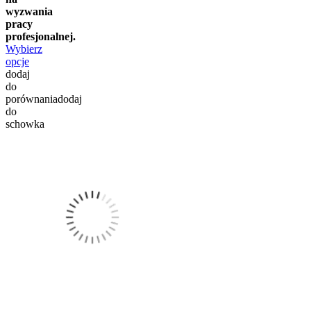
wyzwania
pracy
profesjonalnej.
Wybierz
opcje
dodaj
do
porównania
dodaj
do
schowka