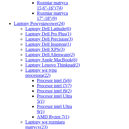
Rozmiar matryca
15,6"-16"
(74)
Rozmiar matryca
17"-18"
(9)
Laptopy Powystawowe
(24)
Laptopy Dell Latitude
(6)
Laptopy Dell Pro Plus
(1)
Laptopy Dell Precision
(3)
Laptopy Dell Inspiron
(1)
Laptopy Dell XPS
(3)
Laptopy Dell Alienware
(2)
Laptopy Apple MacBook
(6)
Laptopy Lenovo Thinkpad
(2)
Laptopy wg typu
procesora
(22)
Procesor intel i5
(6)
Procesor intel i7
(7)
Procesor intel i9
(2)
Procesor intel Ultra
5
(1)
Procesor intel Ultra
9
(1)
AMD Ryzen 7
(1)
Laptopy wg rozmiaru
matrycy
(23)