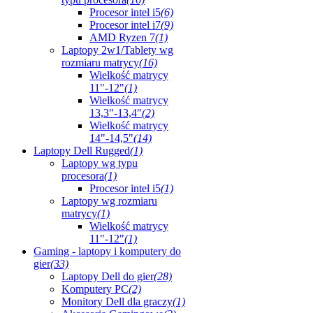
Procesor intel i5
(6)
Procesor intel i7
(9)
AMD Ryzen 7
(1)
Laptopy 2w1/Tablety wg
rozmiaru matrycy
(16)
Wielkość matrycy
11"-12"
(1)
Wielkość matrycy
13,3"-13,4"
(2)
Wielkość matrycy
14"-14,5"
(14)
Laptopy Dell Rugged
(1)
Laptopy wg typu
procesora
(1)
Procesor intel i5
(1)
Laptopy wg rozmiaru
matrycy
(1)
Wielkość matrycy
11"-12"
(1)
Gaming - laptopy i komputery do
gier
(33)
Laptopy Dell do gier
(28)
Komputery PC
(2)
Monitory Dell dla graczy
(1)