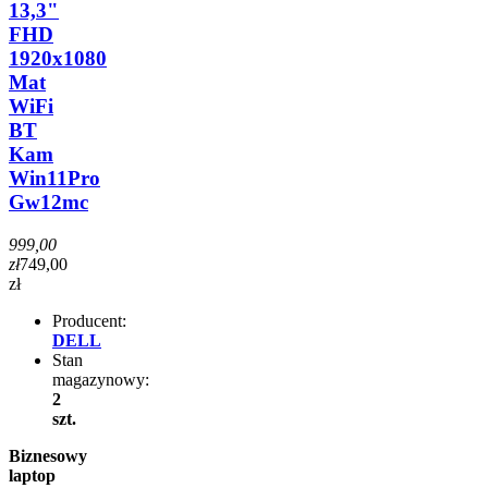
13,3"
FHD
1920x1080
Mat
WiFi
BT
Kam
Win11Pro
Gw12mc
999,00
zł
749,00
zł
Producent:
DELL
Stan
magazynowy:
2
szt.
Biznesowy
laptop