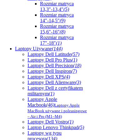
Rozmiar matryca
13,3"-13,4"
(5)
Rozmiar matryca
14"-14,5"
(9)
Rozmiar matryca
15,6"-16"
(8)
Rozmiar matryca
17"-18"
(1)
Laptopy Używane
(144)
Laptopy Dell Latitude
(57)
Laptopy Dell Pro Plus
(1)
Laptopy Dell Precision
(18)
Laptopy Dell Inspiron
(7)
Laptopy Dell XPS
(4)
Laptopy Dell Alienware
(3)
Laptopy Dell z certyfikatem
militarnym
(1)
Laptopy Apple
Macbook
(46)
Laptopy Apple
MacBook używane i poleasingowe
– Air i Pro (M1–M4)
Laptopy Dell Vostro
(1)
Laptop Lenovo Thinkpad
(5)
Laptopy wg typu
procesora
(134)