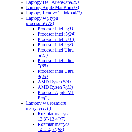
Laptopy Dell Alienware
(20)
Laptopy Apple MacBook
(3)
Laptopy Lenovo Thinkpad
(1)
Laptopy wg typu
procesora
(178)
Procesor intel i3
(1)
Procesor intel i5
(24)
Procesor intel i7
(18)
Procesor intel i9
(3)
Procesor intel Ultra
5
(27)
Procesor intel Ultra
7
(65)
Procesor intel Ultra
9
(23)
AMD Ryzen 5
(4)
AMD Ryzen 7
(13)
Procesor Apple M1
Pro
(1)
Laptopy wg rozmiaru
matrycy
(178)
Rozmiar matryca
13,3"-13,4"
(7)
Rozmiar matryca
14"-14,5"
(88)