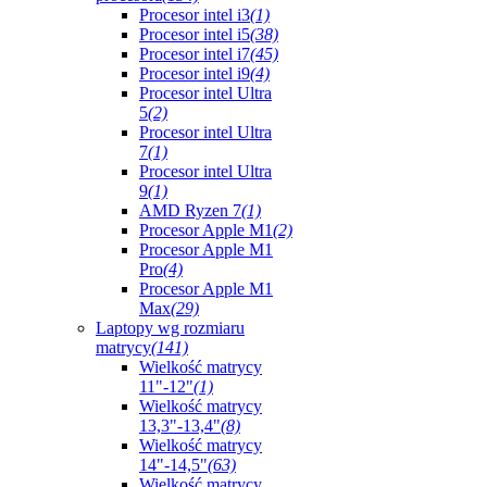
Procesor intel i3
(1)
Procesor intel i5
(38)
Procesor intel i7
(45)
Procesor intel i9
(4)
Procesor intel Ultra
5
(2)
Procesor intel Ultra
7
(1)
Procesor intel Ultra
9
(1)
AMD Ryzen 7
(1)
Procesor Apple M1
(2)
Procesor Apple M1
Pro
(4)
Procesor Apple M1
Max
(29)
Laptopy wg rozmiaru
matrycy
(141)
Wielkość matrycy
11"-12"
(1)
Wielkość matrycy
13,3"-13,4"
(8)
Wielkość matrycy
14"-14,5"
(63)
Wielkość matrycy