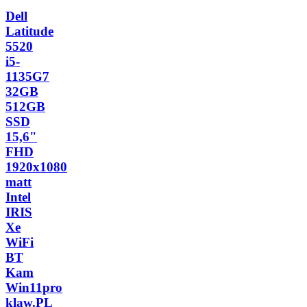
Dell
Latitude
5520
i5-
1135G7
32GB
512GB
SSD
15,6"
FHD
1920x1080
matt
Intel
IRIS
Xe
WiFi
BT
Kam
Win11pro
klaw.PL