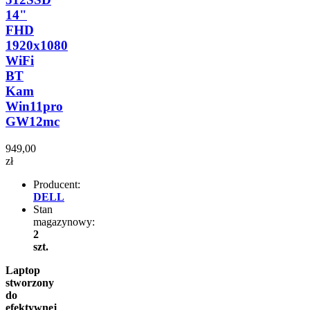
14"
FHD
1920x1080
WiFi
BT
Kam
Win11pro
GW12mc
949,00
zł
Producent:
DELL
Stan
magazynowy:
2
szt.
Laptop
stworzony
do
efektywnej