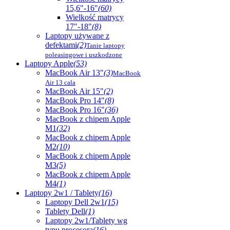
15,6"-16"
(60)
Wielkość matrycy
17"-18"
(8)
Laptopy używane z
defektami
(2)
Tanie laptopy
poleasingowe i uszkodzone
Laptopy Apple
(53)
MacBook Air 13"
(3)
MacBook
Air 13 cala
MacBook Air 15"
(2)
MacBook Pro 14"
(8)
MacBook Pro 16"
(36)
MacBook z chipem Apple
M1
(32)
MacBook z chipem Apple
M2
(10)
MacBook z chipem Apple
M3
(5)
MacBook z chipem Apple
M4
(1)
Laptopy 2w1 / Tablety
(16)
Laptopy Dell 2w1
(15)
Tablety Dell
(1)
Laptopy 2w1/Tablety wg
typu procesora
(16)