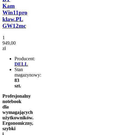
Kam
Win11pro
klaw.PL
GW12mc
1
949,00
zł
Producent:
DELL
Stan
magazynowy:
83
szt.
Profesjonalny
notebook
dla
wymagających
użytkowników.
Ergonomiczny,
szybki
i