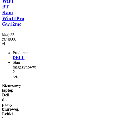
WiFi
BT
Kam
Win11Pro
Gw12mc
999,00
zł
749,00
zł
Producent:
DELL
Stan
magazynowy:
2
szt.
Biznesowy
laptop
Dell
do
pracy
biurowej.
Lekki