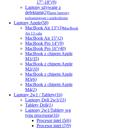
17"-18"
(9)
Laptopy używane z
defektami
(2)
Tanie laptopy
poleasingowe i uszkodzone
Laptopy Apple
(58)
MacBook Air 13"
(3)
MacBook
Air 13 cala
MacBook Air 15"
(2)
MacBook Pro 14"
(9)
MacBook Pro 16"
(40)
MacBook z chipem Apple
M1
(35)
MacBook z chipem Apple
M2
(10)
MacBook z chipem Apple
M3
(6)
MacBook z chipem Apple
M4
(2)
Laptopy 2w1 / Tablety
(16)
Laptopy Dell 2w1
(15)
Tablety Dell
(1)
Laptopy 2w1/Tablety wg
typu procesora
(16)
Procesor intel i5
(6)
Procesor intel i7
(9)