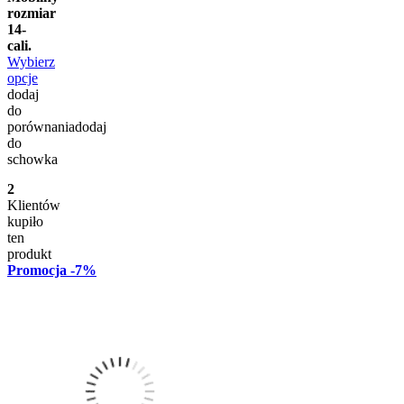
rozmiar
14-
cali.
Wybierz
opcje
dodaj
do
porównania
dodaj
do
schowka
2
Klientów
kupiło
ten
produkt
Promocja
-7%