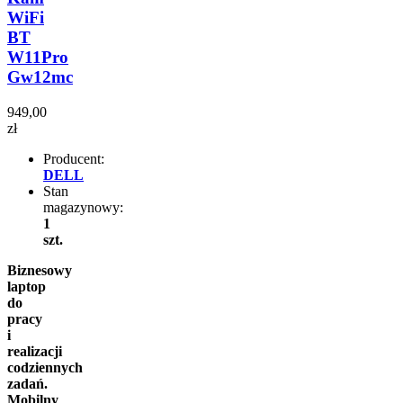
WiFi
BT
W11Pro
Gw12mc
949,00
zł
Producent:
DELL
Stan
magazynowy:
1
szt.
Biznesowy
laptop
do
pracy
i
realizacji
codziennych
zadań.
Mobilny