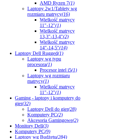
AMD Ryzen 7
(1)
Laptopy 2w1/Tablety wg
rozmiaru matrycy
(16)
Wielkość matrycy
11"-12"
(1)
Wielkość matrycy
13,3"-13,4"
(2)
Wielkość matrycy
14"-14,5"
(14)
Laptopy Dell Rugged
(1)
Laptopy wg typu
procesora
(1)
Procesor intel i5
(1)
Laptopy wg rozmiaru
matrycy
(1)
Wielkość matrycy
11"-12"
(1)
Gaming - laptopy i komputery do
gier
(32)
Laptopy Dell do gier
(28)
Komputery PC
(2)
Akcesoria Gamingowe
(2)
Monitory Dell
(3)
Komputery PC
(9)
Laptopy wg Budżetu
(284)