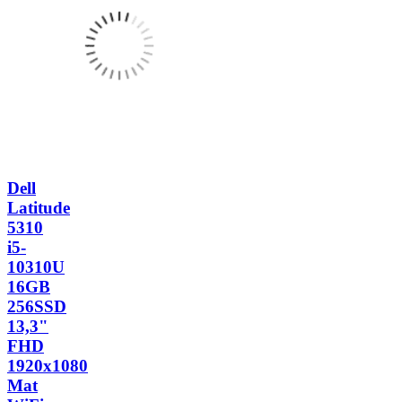
Dell
Latitude
5310
i5-
10310U
16GB
256SSD
13,3"
FHD
1920x1080
Mat