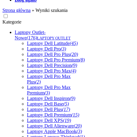
Strona główna
»
Wyniki szukania
Kategorie
Laptopy Outlet-
Nowe
(176)
LAPTOPY OUTLET
Laptopy Dell Latitude
(45)
Laptopy Dell Pro
(3)
Laptopy Dell Pro Plus
(20)
Laptopy Dell Pro Premium
(8)
Laptopy Dell Precision
(9)
Laptopy Dell Pro Max
(4)
Laptopy Dell Pro Max
Plus
(2)
Laptopy Dell Pro Max
Premium
(3)
Laptopy Dell Inspiron
(9)
Laptopy Dell Base
(5)
Laptopy Dell Plus
(17)
Laptopy Dell Premium
(15)
Laptopy Dell XPS
(19)
Laptopy Dell Alienware
(20)
Laptopy Apple MacBook
(3)
Laptopy Lenovo Thinkpad
(1)