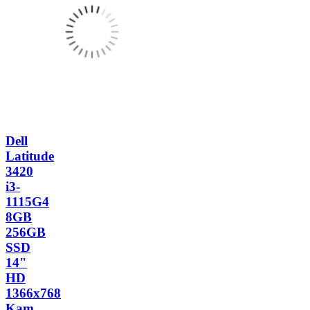
Dell
Latitude
3420
i3-
1115G4
8GB
256GB
SSD
14"
HD
1366x768
Kam