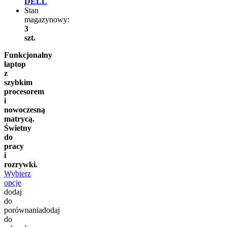
DELL
Stan
magazynowy:
3
szt.
Funkcjonalny
laptop
z
szybkim
procesorem
i
nowoczesną
matrycą.
Świetny
do
pracy
i
rozrywki.
Wybierz
opcje
dodaj
do
porównania
dodaj
do