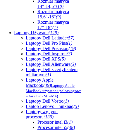
Rozmiar matryca
14"-14,5"
(10)
Rozmiar matryca
15,6"-16"
(9)
Rozmiar matryca
17"-18"
(1)
Laptopy Używane
(149)
Laptopy Dell Latitude
(57)
Laptopy Dell Pro Plus
(1)
Laptopy Dell Precision
(19)
Laptopy Dell Inspiron
(7)
Laptopy Dell XPS
(5)
Laptopy Dell Alienware
(3)
Laptopy Dell z certyfikatem
militarnym
(1)
Laptopy Apple
Macbook
(49)
Laptopy Apple
MacBook używane i poleasingowe
– Air i Pro (M1–M4)
Laptopy Dell Vostro
(1)
Laptop Lenovo Thinkpad
(5)
Laptopy wg typu
procesora
(139)
Procesor intel i3
(1)
Procesor intel i5
(38)