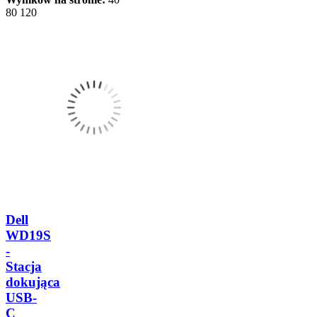
80
120
Dell
WD19S
-
Stacja
dokująca
USB-
C