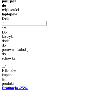
pasująca
do
większości
laptopów
Dell.
szt.
Do
koszyka
dodaj
do
porównania
dodaj
do
schowka
17
Klientów
kupiło
ten
produkt
Promocja
-25%