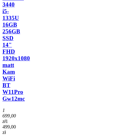
3440
i5-
1335U
16GB
256GB
SSD
14"
FHD
1920x1080
matt
Kam
WiFi
BT
W11Pro
Gw12mc
1
699,00
zł
1
499,00
zł