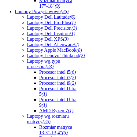
Rozmiar matryca
17"-18"
(9)
Laptopy Powystawowe
(26)
Laptopy Dell Latitude
(6)
Laptopy Dell Pro Plus
(1)
Laptopy Dell Precision
(3)
Laptopy Dell Inspiron
(1)
Laptopy Dell XPS
(3)
Laptopy Dell Alienware
(2)
Laptopy Apple MacBook
(8)
Laptopy Lenovo Thinkpad
(2)
Laptopy wg typu
procesora
(23)
Procesor intel i5
(6)
Procesor intel i7
(7)
Procesor intel i9
(2)
Procesor intel Ultra
5
(1)
Procesor intel Ultra
9
(1)
AMD Ryzen 7
(1)
Laptopy wg rozmiaru
matrycy
(25)
Rozmiar matryca
13,3"-13,4"
(5)