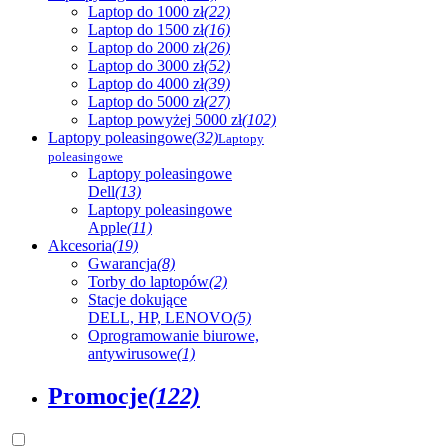
Laptop do 1000 zł
(22)
Laptop do 1500 zł
(16)
Laptop do 2000 zł
(26)
Laptop do 3000 zł
(52)
Laptop do 4000 zł
(39)
Laptop do 5000 zł
(27)
Laptop powyżej 5000 zł
(102)
Laptopy poleasingowe
(32)
Laptopy
poleasingowe
Laptopy poleasingowe
Dell
(13)
Laptopy poleasingowe
Apple
(11)
Akcesoria
(19)
Gwarancja
(8)
Torby do laptopów
(2)
Stacje dokujące
DELL, HP, LENOVO
(5)
Oprogramowanie biurowe,
antywirusowe
(1)
Promocje
(122)