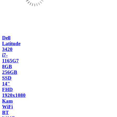
Dell
Latitude
3420
i7-
1165G7
8GB
256GB
SSD
14"
FHD
1920x1080
Kam
WiFi
BT