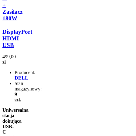
+
Zasilacz
180W
|
DisplayPort
HDMI
USB
499,00
zł
Producent:
DELL
Stan
magazynowy:
9
szt.
Uniwersalna
stacja
dokująca
USB-
C