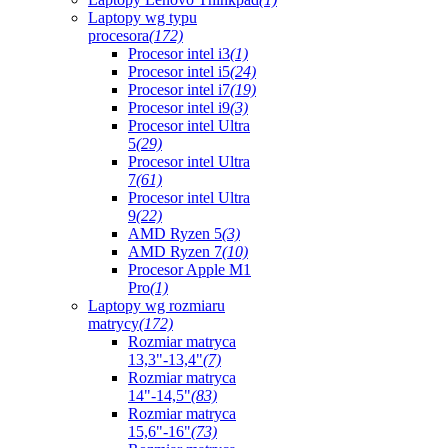
Laptopy wg typu
procesora
(172)
Procesor intel i3
(1)
Procesor intel i5
(24)
Procesor intel i7
(19)
Procesor intel i9
(3)
Procesor intel Ultra
5
(29)
Procesor intel Ultra
7
(61)
Procesor intel Ultra
9
(22)
AMD Ryzen 5
(3)
AMD Ryzen 7
(10)
Procesor Apple M1
Pro
(1)
Laptopy wg rozmiaru
matrycy
(172)
Rozmiar matryca
13,3"-13,4"
(7)
Rozmiar matryca
14"-14,5"
(83)
Rozmiar matryca
15,6"-16"
(73)