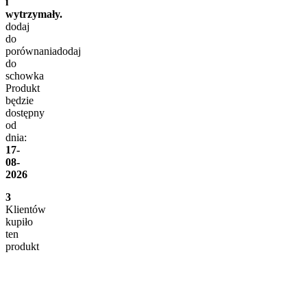
i
wytrzymały.
dodaj
do
porównania
dodaj
do
schowka
Produkt
będzie
dostępny
od
dnia:
17-
08-
2026
3
Klientów
kupiło
ten
produkt