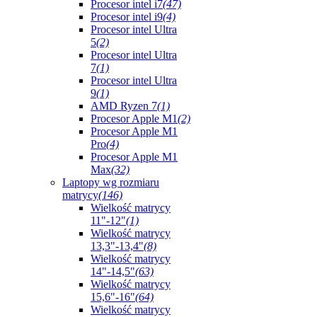
Procesor intel i7
(47)
Procesor intel i9
(4)
Procesor intel Ultra
5
(2)
Procesor intel Ultra
7
(1)
Procesor intel Ultra
9
(1)
AMD Ryzen 7
(1)
Procesor Apple M1
(2)
Procesor Apple M1
Pro
(4)
Procesor Apple M1
Max
(32)
Laptopy wg rozmiaru
matrycy
(146)
Wielkość matrycy
11"-12"
(1)
Wielkość matrycy
13,3"-13,4"
(8)
Wielkość matrycy
14"-14,5"
(63)
Wielkość matrycy
15,6"-16"
(64)
Wielkość matrycy