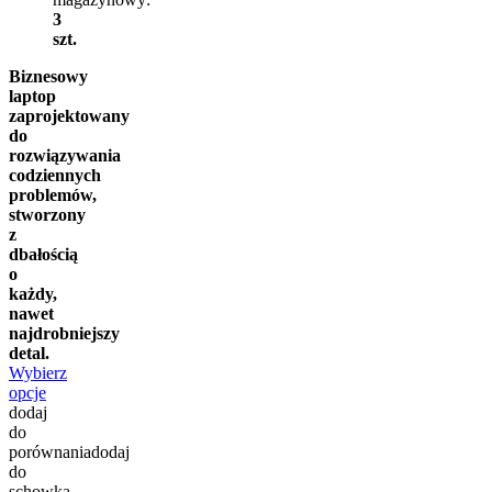
3
szt.
Biznesowy
laptop
zaprojektowany
do
rozwiązywania
codziennych
problemów,
stworzony
z
dbałością
o
każdy,
nawet
najdrobniejszy
detal.
Wybierz
opcje
dodaj
do
porównania
dodaj
do
schowka