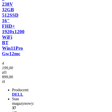
238V
32GB
512SSD
16"
FHD+
1920x1200
WiFi
BT
Win11Pro
Gw12mc
4
199,00
zł
3
899,00
zł
Producent:
DELL
Stan
magazynowy:
37