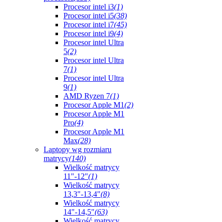
Procesor intel i3
(1)
Procesor intel i5
(38)
Procesor intel i7
(45)
Procesor intel i9
(4)
Procesor intel Ultra
5
(2)
Procesor intel Ultra
7
(1)
Procesor intel Ultra
9
(1)
AMD Ryzen 7
(1)
Procesor Apple M1
(2)
Procesor Apple M1
Pro
(4)
Procesor Apple M1
Max
(28)
Laptopy wg rozmiaru
matrycy
(140)
Wielkość matrycy
11"-12"
(1)
Wielkość matrycy
13,3"-13,4"
(8)
Wielkość matrycy
14"-14,5"
(63)
Wielkość matrycy