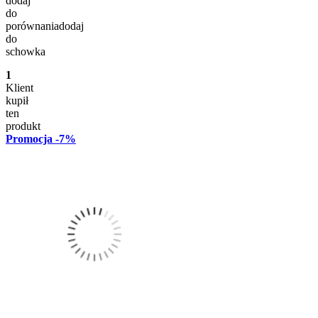
dodaj
do
porównania
dodaj
do
schowka
1
Klient
kupił
ten
produkt
Promocja
-7%