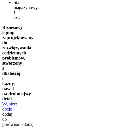
Stan
magazynowy:
1
szt.
Biznesowy
laptop
zaprojektowany
do
rozwiązywania
codziennych
problemów,
stworzony
z
dbałością
o
każdy,
nawet
najdrobniejszy
detal.
Wybierz
opcje
dodaj
do
porównania
dodaj