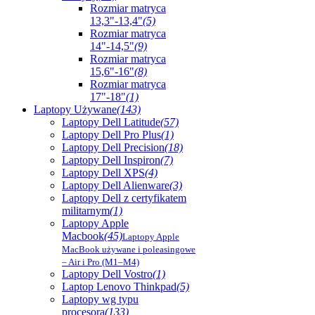
Rozmiar matryca
13,3"-13,4"
(5)
Rozmiar matryca
14"-14,5"
(9)
Rozmiar matryca
15,6"-16"
(8)
Rozmiar matryca
17"-18"
(1)
Laptopy Używane
(143)
Laptopy Dell Latitude
(57)
Laptopy Dell Pro Plus
(1)
Laptopy Dell Precision
(18)
Laptopy Dell Inspiron
(7)
Laptopy Dell XPS
(4)
Laptopy Dell Alienware
(3)
Laptopy Dell z certyfikatem
militarnym
(1)
Laptopy Apple
Macbook
(45)
Laptopy Apple
MacBook używane i poleasingowe
– Air i Pro (M1–M4)
Laptopy Dell Vostro
(1)
Laptop Lenovo Thinkpad
(5)
Laptopy wg typu
procesora
(133)