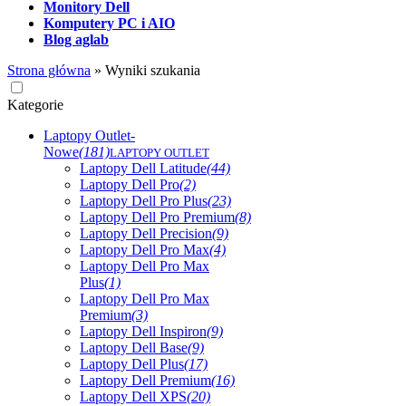
Monitory Dell
Komputery PC i AIO
Blog aglab
Strona główna
»
Wyniki szukania
Kategorie
Laptopy Outlet-
Nowe
(181)
LAPTOPY OUTLET
Laptopy Dell Latitude
(44)
Laptopy Dell Pro
(2)
Laptopy Dell Pro Plus
(23)
Laptopy Dell Pro Premium
(8)
Laptopy Dell Precision
(9)
Laptopy Dell Pro Max
(4)
Laptopy Dell Pro Max
Plus
(1)
Laptopy Dell Pro Max
Premium
(3)
Laptopy Dell Inspiron
(9)
Laptopy Dell Base
(9)
Laptopy Dell Plus
(17)
Laptopy Dell Premium
(16)
Laptopy Dell XPS
(20)