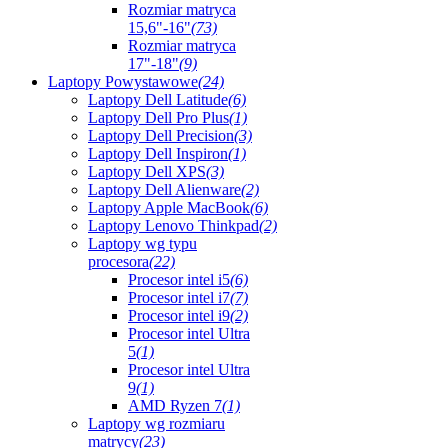
Rozmiar matryca
15,6"-16"
(73)
Rozmiar matryca
17"-18"
(9)
Laptopy Powystawowe
(24)
Laptopy Dell Latitude
(6)
Laptopy Dell Pro Plus
(1)
Laptopy Dell Precision
(3)
Laptopy Dell Inspiron
(1)
Laptopy Dell XPS
(3)
Laptopy Dell Alienware
(2)
Laptopy Apple MacBook
(6)
Laptopy Lenovo Thinkpad
(2)
Laptopy wg typu
procesora
(22)
Procesor intel i5
(6)
Procesor intel i7
(7)
Procesor intel i9
(2)
Procesor intel Ultra
5
(1)
Procesor intel Ultra
9
(1)
AMD Ryzen 7
(1)
Laptopy wg rozmiaru
matrycy
(23)