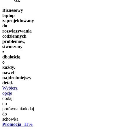
szt.
Biznesowy
laptop
zaprojektowany
do
rozwiązywania
codziennych
problemów,
stworzony
z
dbałością
o
każdy,
nawet
najdrobniejszy
detal.
Wybierz
opcje
dodaj
do
porównania
dodaj
do
schowka
Promocja
-11%