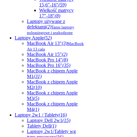
15,6"-16"
(59)
Wielkość matrycy
17"-18"
(8)
Laptopy używane z
defektami
(2)
Tanie laptopy
poleasingowe i uszkodzone
Laptopy Apple
(52)
MacBook Air 13"
(3)
MacBook
Air 13 cala
MacBook Air 15"
(2)
MacBook Pro 14"
(8)
MacBook Pro 16"
(35)
MacBook z chipem Apple
M1
(31)
MacBook z chipem Apple
M2
(10)
MacBook z chipem Apple
M3
(5)
MacBook z chipem Apple
M4
(1)
Laptopy 2w1 / Tablety
(16)
Laptopy Dell 2w1
(15)
Tablety Dell
(1)
Laptopy 2w1/Tablety wg
typu procesora
(16)