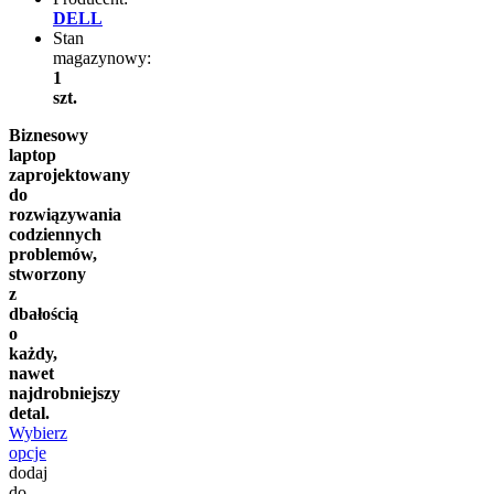
DELL
Stan
magazynowy:
1
szt.
Biznesowy
laptop
zaprojektowany
do
rozwiązywania
codziennych
problemów,
stworzony
z
dbałością
o
każdy,
nawet
najdrobniejszy
detal.
Wybierz
opcje
dodaj
do