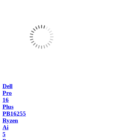
Dell
Pro
16
Plus
PB16255
Ryzen
Ai
5