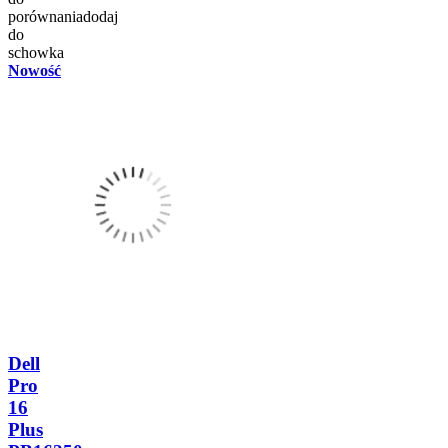
porównania
dodaj
do
schowka
Nowość
Dell
Pro
16
Plus