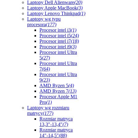
Laptopy Dell Alienware
(20)
Laptopy Apple MacBook
(3)
Laptopy Lenovo Thinkpad
(1)
Laptopy wg typu
procesora
(177)
Procesor intel i3
(1)
Procesor intel i5
(24)
Procesor intel i7
(18)
Procesor intel i9
(3)
Procesor intel Ultra
5
(27)
Procesor intel Ultra
7
(64)
Procesor intel Ultra
9
(23)
AMD Ryzen 5
(4)
AMD Ryzen 7
(13)
Procesor Apple M1
Pro
(1)
Laptopy wg rozmiaru
matrycy
(177)
Rozmiar matryca
13,3"-13,4"
(7)
Rozmiar matryca
14"-14,5"
(88)