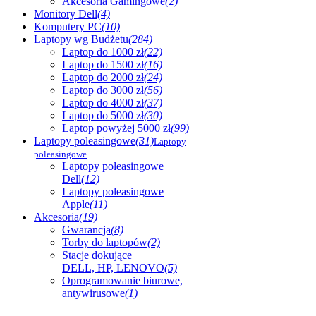
Akcesoria Gamingowe
(2)
Monitory Dell
(4)
Komputery PC
(10)
Laptopy wg Budżetu
(284)
Laptop do 1000 zł
(22)
Laptop do 1500 zł
(16)
Laptop do 2000 zł
(24)
Laptop do 3000 zł
(56)
Laptop do 4000 zł
(37)
Laptop do 5000 zł
(30)
Laptop powyżej 5000 zł
(99)
Laptopy poleasingowe
(31)
Laptopy
poleasingowe
Laptopy poleasingowe
Dell
(12)
Laptopy poleasingowe
Apple
(11)
Akcesoria
(19)
Gwarancja
(8)
Torby do laptopów
(2)
Stacje dokujące
DELL, HP, LENOVO
(5)
Oprogramowanie biurowe,
antywirusowe
(1)