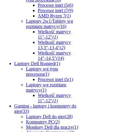
Procesor intel i5
(6)
Procesor intel i7
(9)
AMD Ryzen 7
(1)
Laptopy 2w1/Tablety wg
rozmiaru matrycy
(16)
Wielkość matrycy
11"-12"
(1)
Wielkość matrycy
13,3"-13,4"
(2)
Wielkość matrycy
14"-14,5"
(14)
Laptopy Dell Rugged
(1)
Laptopy wg typu
procesora
(1)
Procesor intel i5
(1)
Laptopy wg rozmiaru
matrycy
(1)
Wielkość matrycy
11"-12"
(1)
Gaming - laptopy i komputery do
gier
(33)
Laptopy Dell do gier
(28)
Komputery PC
(2)
Monitory Dell dla graczy
(1)