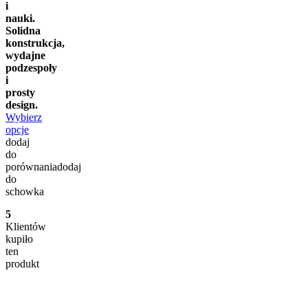
i
nauki.
Solidna
konstrukcja,
wydajne
podzespoły
i
prosty
design.
Wybierz
opcje
dodaj
do
porównania
dodaj
do
schowka
5
Klientów
kupiło
ten
produkt