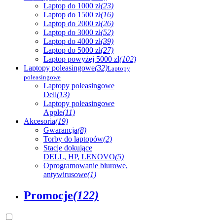
Laptop do 1000 zł
(23)
Laptop do 1500 zł
(16)
Laptop do 2000 zł
(26)
Laptop do 3000 zł
(52)
Laptop do 4000 zł
(39)
Laptop do 5000 zł
(27)
Laptop powyżej 5000 zł
(102)
Laptopy poleasingowe
(32)
Laptopy
poleasingowe
Laptopy poleasingowe
Dell
(13)
Laptopy poleasingowe
Apple
(11)
Akcesoria
(19)
Gwarancja
(8)
Torby do laptopów
(2)
Stacje dokujące
DELL, HP, LENOVO
(5)
Oprogramowanie biurowe,
antywirusowe
(1)
Promocje
(122)