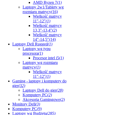
AMD Ryzen 7
(1)
Laptopy 2w1/Tablety wg
rozmiaru matrycy
(16)
Wielkość matrycy
11"-12"
(1)
Wielkość matrycy
13,3"-13,4"
(2)
Wielkość matrycy
14"-14,5"
(14)
Laptopy Dell Rugged
(1)
Laptopy wg typu
procesora
(1)
Procesor intel i5
(1)
Laptopy wg rozmiaru
matrycy
(1)
Wielkość matrycy
11"-12"
(1)
Gaming - laptopy i komputery do
gier
(32)
Laptopy Dell do gier
(28)
Komputery PC
(2)
Akcesoria Gamingowe
(2)
Monitory Dell
(3)
Komputery PC
(9)
Laptopy wg Budżetu
(285)