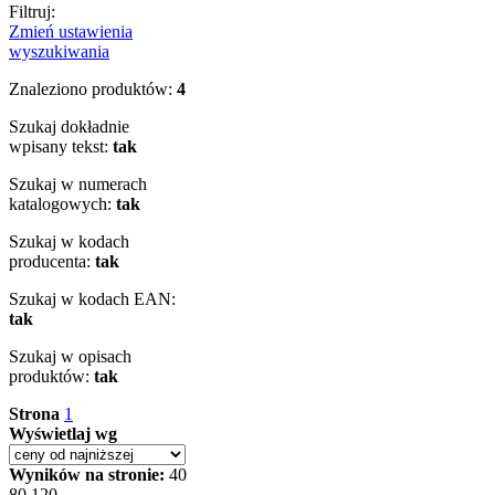
Filtruj:
Zmień ustawienia
wyszukiwania
Znaleziono produktów:
4
Szukaj dokładnie
wpisany tekst:
tak
Szukaj w numerach
katalogowych:
tak
Szukaj w kodach
producenta:
tak
Szukaj w kodach EAN:
tak
Szukaj w opisach
produktów:
tak
Strona
1
Wyświetlaj wg
Wyników na stronie:
40
80
120