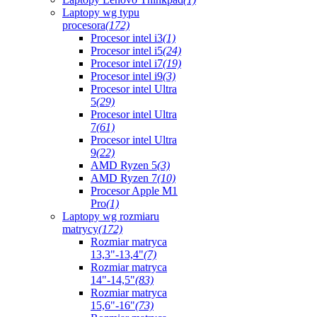
Laptopy wg typu
procesora
(172)
Procesor intel i3
(1)
Procesor intel i5
(24)
Procesor intel i7
(19)
Procesor intel i9
(3)
Procesor intel Ultra
5
(29)
Procesor intel Ultra
7
(61)
Procesor intel Ultra
9
(22)
AMD Ryzen 5
(3)
AMD Ryzen 7
(10)
Procesor Apple M1
Pro
(1)
Laptopy wg rozmiaru
matrycy
(172)
Rozmiar matryca
13,3"-13,4"
(7)
Rozmiar matryca
14"-14,5"
(83)
Rozmiar matryca
15,6"-16"
(73)