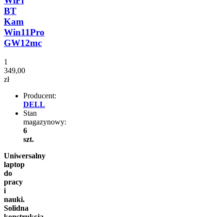
WiFi
BT
Kam
Win11Pro
GW12mc
1
349,00
zł
Producent:
DELL
Stan
magazynowy:
6
szt.
Uniwersalny
laptop
do
pracy
i
nauki.
Solidna
konstrukcja,