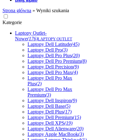
Strona główna
»
Wyniki szukania
Kategorie
Laptopy Outlet-
Nowe
(176)
LAPTOPY OUTLET
Laptopy Dell Latitude
(45)
Laptopy Dell Pro
(3)
Laptopy Dell Pro Plus
(20)
Laptopy Dell Pro Premium
(8)
Laptopy Dell Precision
(9)
Laptopy Dell Pro Max
(4)
Laptopy Dell Pro Max
Plus
(2)
Laptopy Dell Pro Max
Premium
(3)
Laptopy Dell Inspiron
(9)
Laptopy Dell Base
(5)
Laptopy Dell Plus
(17)
Laptopy Dell Premium
(15)
Laptopy Dell XPS
(19)
Laptopy Dell Alienware
(20)
Laptopy Apple MacBook
(3)
Laptopy Lenovo Thinkpad
(1)