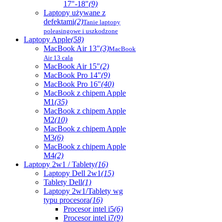
17"-18"
(9)
Laptopy używane z
defektami
(2)
Tanie laptopy
poleasingowe i uszkodzone
Laptopy Apple
(58)
MacBook Air 13"
(3)
MacBook
Air 13 cala
MacBook Air 15"
(2)
MacBook Pro 14"
(9)
MacBook Pro 16"
(40)
MacBook z chipem Apple
M1
(35)
MacBook z chipem Apple
M2
(10)
MacBook z chipem Apple
M3
(6)
MacBook z chipem Apple
M4
(2)
Laptopy 2w1 / Tablety
(16)
Laptopy Dell 2w1
(15)
Tablety Dell
(1)
Laptopy 2w1/Tablety wg
typu procesora
(16)
Procesor intel i5
(6)
Procesor intel i7
(9)