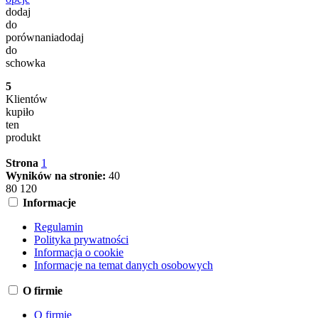
dodaj
do
porównania
dodaj
do
schowka
5
Klientów
kupiło
ten
produkt
Strona
1
Wyników na stronie:
40
80
120
Informacje
Regulamin
Polityka prywatności
Informacja o cookie
Informacje na temat danych osobowych
O firmie
O firmie