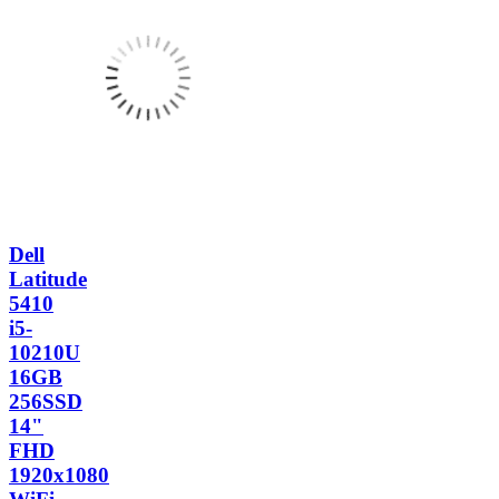
Dell
Latitude
5410
i5-
10210U
16GB
256SSD
14"
FHD
1920x1080