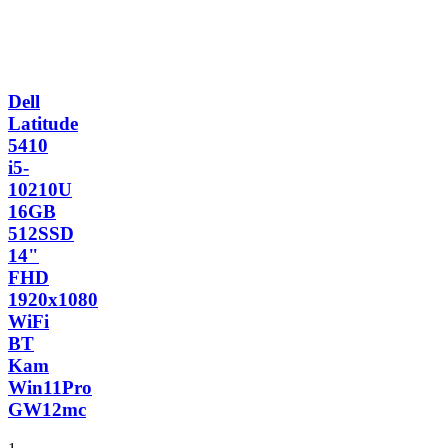
Dell
Latitude
5410
i5-
10210U
16GB
512SSD
14"
FHD
1920x1080
WiFi
BT
Kam
Win11Pro
GW12mc