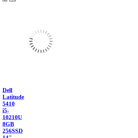
Dell
Latitude
5410
i5-
10210U
8GB
256SSD
14"