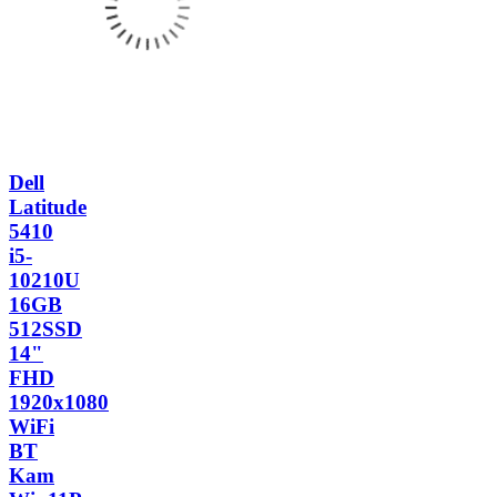
Dell
Latitude
5410
i5-
10210U
16GB
512SSD
14"
FHD
1920x1080
WiFi
BT
Kam