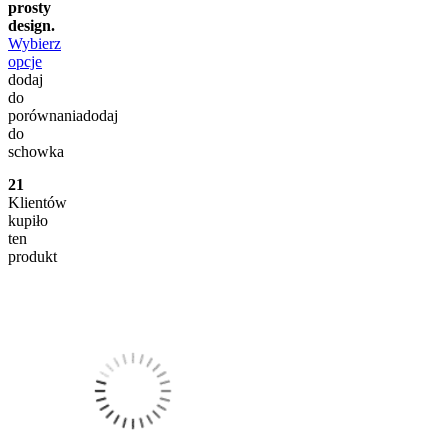
prosty
design.
Wybierz
opcje
dodaj
do
porównania
dodaj
do
schowka
21
Klientów
kupiło
ten
produkt