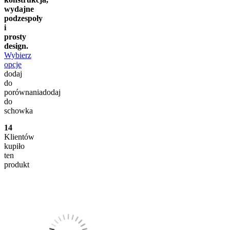
wydajne
podzespoły
i
prosty
design.
Wybierz
opcje
dodaj
do
porównania
dodaj
do
schowka
14
Klientów
kupiło
ten
produkt