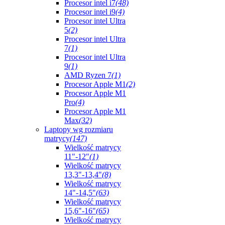
Procesor intel i7
(48)
Procesor intel i9
(4)
Procesor intel Ultra
5
(2)
Procesor intel Ultra
7
(1)
Procesor intel Ultra
9
(1)
AMD Ryzen 7
(1)
Procesor Apple M1
(2)
Procesor Apple M1
Pro
(4)
Procesor Apple M1
Max
(32)
Laptopy wg rozmiaru
matrycy
(147)
Wielkość matrycy
11"-12"
(1)
Wielkość matrycy
13,3"-13,4"
(8)
Wielkość matrycy
14"-14,5"
(63)
Wielkość matrycy
15,6"-16"
(65)
Wielkość matrycy