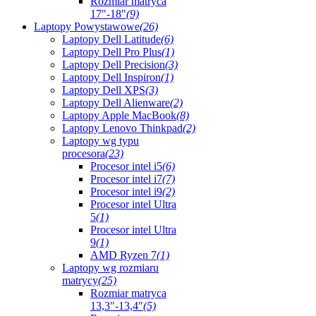
Rozmiar matryca
17"-18"
(9)
Laptopy Powystawowe
(26)
Laptopy Dell Latitude
(6)
Laptopy Dell Pro Plus
(1)
Laptopy Dell Precision
(3)
Laptopy Dell Inspiron
(1)
Laptopy Dell XPS
(3)
Laptopy Dell Alienware
(2)
Laptopy Apple MacBook
(8)
Laptopy Lenovo Thinkpad
(2)
Laptopy wg typu
procesora
(23)
Procesor intel i5
(6)
Procesor intel i7
(7)
Procesor intel i9
(2)
Procesor intel Ultra
5
(1)
Procesor intel Ultra
9
(1)
AMD Ryzen 7
(1)
Laptopy wg rozmiaru
matrycy
(25)
Rozmiar matryca
13,3"-13,4"
(5)