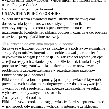
wykorzystanie plików cookies. Więcej informacji możesz znaleźć w
naszej Polityce Cookies.
Nie pokazuj więcej tego komunikatu
USTAWIENIA PLIKÓW COOKIES
W celu ulepszenia zawartości naszej strony internetowej oraz
dostosowania jej do Państwa osobistych preferencji,
wykorzystujemy pliki cookies przechowywane na Państwa
urządzeniach. Kontrolę nad plikami cookies można uzyskać poprzez
ustawienia przeglądarki internetowej.
Niezbędne do działania sklepu pliki cookie
Są zawsze włączone, ponieważ umożliwiają podstawowe działanie
strony. Są to między innymi pliki cookie pozwalające pamiętać
użytkownika w ciągu jednej sesji lub, zależnie od wybranych opcji,
z sesji na sesję. Ich zadaniem jest umożliwienie działania koszyka i
procesu realizacji zamówienia, a także pomoc w rozwiązywaniu
problemów z zabezpieczeniami i w przestrzeganiu przepisów.
Funkcjonalne pliki cookies
Pliki cookie funkcjonalne pomagają nam poprawiać efektywność
prowadzonych działań marketingowych oraz dostosowywać je do
Twoich potrzeb i preferencji np. poprzez zapamiętanie wszelkich
wyborów dokonywanych na stronach.
Analityczne pliki cookies
Pliki analityczne cookie pomagają właścicielowi sklepu zrozumieć,
w jaki sposób odwiedzający wchodzi w interakcję ze sklepem,