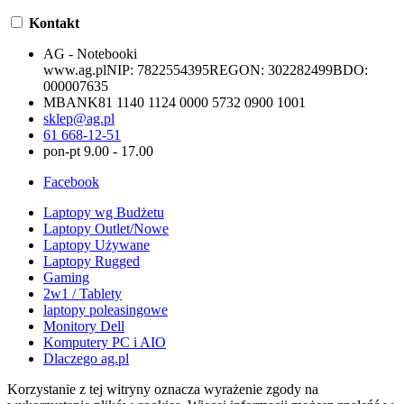
Kontakt
AG - Notebooki
www.ag.pl
NIP:
7822554395
REGON:
302282499
BDO:
000007635
MBANK
81 1140 1124 0000 5732 0900 1001
sklep@ag.pl
61 668-12-51
pon-pt 9.00 - 17.00
Facebook
Laptopy wg Budżetu
Laptopy Outlet/Nowe
Laptopy Używane
Laptopy Rugged
Gaming
2w1 / Tablety
laptopy poleasingowe
Monitory Dell
Komputery PC i AIO
Dlaczego ag.pl
Korzystanie z tej witryny oznacza wyrażenie zgody na