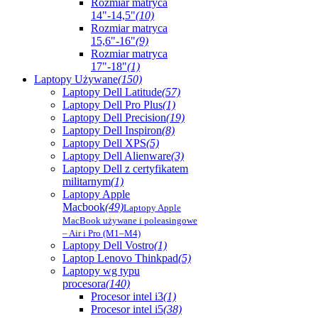
Rozmiar matryca
14"-14,5"
(10)
Rozmiar matryca
15,6"-16"
(9)
Rozmiar matryca
17"-18"
(1)
Laptopy Używane
(150)
Laptopy Dell Latitude
(57)
Laptopy Dell Pro Plus
(1)
Laptopy Dell Precision
(19)
Laptopy Dell Inspiron
(8)
Laptopy Dell XPS
(5)
Laptopy Dell Alienware
(3)
Laptopy Dell z certyfikatem
militarnym
(1)
Laptopy Apple
Macbook
(49)
Laptopy Apple
MacBook używane i poleasingowe
– Air i Pro (M1–M4)
Laptopy Dell Vostro
(1)
Laptop Lenovo Thinkpad
(5)
Laptopy wg typu
procesora
(140)
Procesor intel i3
(1)
Procesor intel i5
(38)